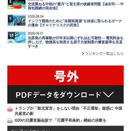
8
交流重ねる中朝の"蜜月"と習主席の後継者問題【澁谷司──中
国包囲網の現在地】
2026.08.04
9
インフラ開発のために"未開発資源"を担保に取られるガーナ
の運命【チャイナリスクの死角】
2026.08.01
10
泊原発の再稼動が27年末以降にずれ込む可能性 ─ 電気料金を
押し上げ、物価高を助長する原子力規制委の審査基準を見直
すべき
ランキング一覧はこちら
トランプが「敗北宣言」をしない理由「不正選挙」疑惑に 中国
共産党の影
G20の日露首脳会談で 「日露平和条約」締結の決断を
インフォメーション