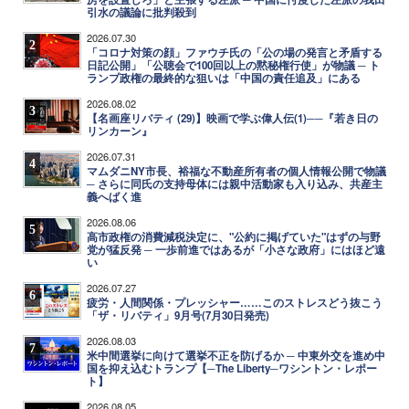
引水の議論に批判殺到
2026.07.30
2
「コロナ対策の顔」ファウチ氏の「公の場の発言と矛盾する
日記公開」「公聴会で100回以上の黙秘権行使」が物議 ─ ト
ランプ政権の最終的な狙いは「中国の責任追及」にある
2026.08.02
3
【名画座リバティ (29)】映画で学ぶ偉人伝(1)──『若き日の
リンカーン』
2026.07.31
4
マムダニNY市長、裕福な不動産所有者の個人情報公開で物議
─ さらに同氏の支持母体には親中活動家も入り込み、共産主
義へばく進
2026.08.06
5
高市政権の消費減税決定に、"公約に掲げていた"はずの与野
党が猛反発 ─ 一歩前進ではあるが「小さな政府」にはほど遠
い
2026.07.27
6
疲労・人間関係・プレッシャー……このストレスどう抜こう
「ザ・リバティ」9月号(7月30日発売)
2026.08.03
7
米中間選挙に向けて選挙不正を防げるか ─ 中東外交を進め中
国を抑え込むトランプ【─The Liberty─ワシントン・レポー
ト】
2026.08.05