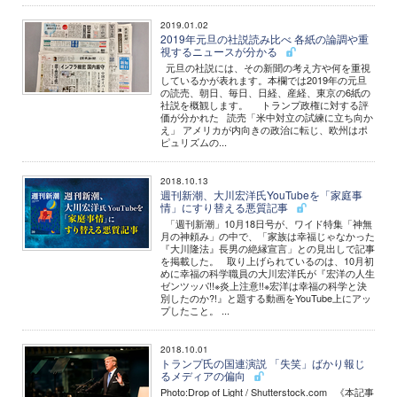
2019.01.02
2019年元旦の社説読み比べ 各紙の論調や重
視するニュースが分かる
元旦の社説には、その新聞の考え方や何を重視
しているかが表れます。本欄では2019年の元旦
の読売、朝日、毎日、日経、産経、東京の6紙の
社説を概観します。 トランプ政権に対する評
価が分かれた 読売「米中対立の試練に立ち向か
え」 アメリカが内向きの政治に転じ、欧州はポ
ピュリズムの...
2018.10.13
週刊新潮、大川宏洋氏YouTubeを「家庭事
情」にすり替える悪質記事
「週刊新潮」10月18日号が、ワイド特集「神無
月の神頼み」の中で、「家族は幸福じゃなかった
『大川隆法』長男の絶縁宣言」との見出しで記事
を掲載した。 取り上げられているのは、10月初
めに幸福の科学職員の大川宏洋氏が『宏洋の人生
ゼンツッパ!!※炎上注意!!※宏洋は幸福の科学と決
別したのか?!』と題する動画をYouTube上にアッ
プしたこと。 ...
2018.10.01
トランプ氏の国連演説 「失笑」ばかり報じ
るメディアの偏向
Photo:Drop of Light / Shutterstock.com 《本記事