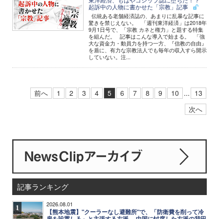
起訴中の人物に書かせた「宗教」記事
伝統ある老舗経済誌の、あまりに乱暴な記事に
驚きを禁じえない。 「週刊東洋経済」は2018年
9月1日号で、「宗教 カネと権力」と題する特集
を組んだ。 記事はこんな導入で始まる。 「強
大な資金力・動員力を持つ一方、『信教の自由』
を盾に、有力な宗教法人でも毎年の収入すら開示
していない。注...
前へ
1
2
3
4
5
6
7
8
9
10
...
13
次へ
記事ランキング
2026.08.01
1
【熊本地震】"クーラーなし避難所"で、「防衛費を削って冷
房を設置しろ」と主張する左派 ─ 中国に忖度した左派の我田