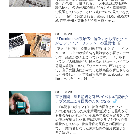
張」が色濃く反映される。 大手紙6紙の社説を
読み比べ、各紙が2020年をどのような問題意識
で見通しているか、という点について見ていきた
い。 保守に分類される、読売、日経、産経の3
紙 読売:平和と繁栄をどう引き継ぐか ...
2019.10.29
「Facebookの政治広告論争」から浮かび上
がる メディア・リテラシーの重要性
アメリカでは、次期大統領選に向けて、「イン
ターネット上の政治広告を規制するか否か」につ
いて、議論が巻き起こっています。 ドナルド・
トランプ大統領側が、民主党のジョー・バイデン
前副大統領について「ウクライナに圧力をかけ
て、息子の疑惑にかかわった検察官を解任させる
よう強要した」とする政治広告をFacebookとTwi
tterに出したことに対して...
2019.03.29
東京新聞・望月記者と官邸の"バトル" 記者ク
ラブの廃止こそ国民のためになる
《本記事のポイント》 菅官房長官との“バト
ル"で有名になった東京新聞の記者 知る権利を守
る集会が行われたが、それをするなら記者クラブ
の廃止が望ましい 政府は記者クラブを使って情
報操作している 菅義偉官房長官との応酬によっ
て、一躍有名となった東京新聞の望月衣塑子(い
そこ)記者。...