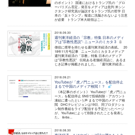
のポイント》 国連におけるトランプ氏の「グロ
ーバリズム否定」発言をメディアは批判 米シン
クタンク研究員が論説するトランプ氏の哲学 日
本の「反トランプ」報道に洗脳されないよう注意
が必要 トランプ米大統領はこ...
2018.09.30
週刊東洋経済の「宗教」特集 日本のメディ
アは"宗教性悪説"- ニュースのミカタ 3
僧侶に煙草を持たせる週刊東洋経済の表紙。 20
18年11月号記事 ニュースのミカタ 3 メディア
週刊東洋経済の「宗教」特集 日本のメディア
は"宗教性悪説" 伝統ある老舗経済誌に、あるま
じき記事が掲載されました。 「週刊東洋経済...
2018.09.21
YouTubeが「虎ノ門ニュース」を配信停止
まるで中国のメディア検閲！？
《本記事のポイント》 YouTubeが「虎ノ門ニュ
ース」を配信停止 SNSで投稿削除・アカウント
凍結に遭ったという声 まるで中国のメディア検
閲 DHCテレビジョンは19日、同プロダクショ
ン制作番組をライブ配信する予定だったページ
が、YouTubeによって削除されたことを発表し
た。 &nbs...
2018.08.30
東洋経済、もはやゴシップ誌に堕ちた！？