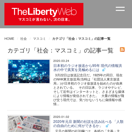
HOME
社会
マスコミ
カテゴリ「社会：マスコミ」の記事一覧
カテゴリ「社会：マスコミ」の記事一覧
2020.03.24
日本初のラジオ放送から95年 現代の情報洪
水の中で真実を見極めるには
3月22日は放送記念日だ。1925年の同日、現在
のNHK東京放送局(当時は「社団法人東京放送
局」)が日本初のラジオ仮放送を始めたのが由来
とされている。 その日以来、ラジオやテレビ、
そして近年はインターネットと、さまざまな媒体
により情報が発信されてきた。 大量の情報が飛
び交う現代では、気づかないうちに偽情報や感
情...
2020.01.02
2020年元旦 新聞の社説を読み比べる 「人類
の自由のために何ができるか」
元旦の新聞の社説欄には、各紙の「主義・主