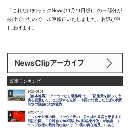
「これだけ知っトクNews(11月11日版)」の一部分が
抜けていたので、加筆修正いたしました。お詫び申
し上げます。
記事ランキング
2026.08.01
1
【熊本地震】"クーラーなし避難所"で、「防衛費を削って冷
房を設置しろ」と主張する左派 ─ 中国に忖度した左派の我田
引水の議論に批判殺到
2026.07.30
2
「コロナ対策の顔」ファウチ氏の「公の場の発言と矛盾する
日記公開」「公聴会で100回以上の黙秘権行使」が物議 ─ ト
ランプ政権の最終的な狙いは「中国の責任追及」にある