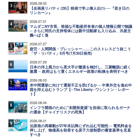
2026.08.02
3
【名画座リバティ (29)】映画で学ぶ偉人伝(1)──『若き日の
リンカーン』
2026.07.31
4
マムダニNY市長、裕福な不動産所有者の個人情報公開で物議
─ さらに同氏の支持母体には親中活動家も入り込み、共産主
義へばく進
2026.07.27
5
疲労・人間関係・プレッシャー……このストレスどう抜こう
「ザ・リバティ」9月号(7月30日発売)
2026.07.29
6
日本の洋上風力から英大手が撤退を検討し、三菱離脱に続く
激震 ─ 政府はもう潔くエネルギー政策の転換を表明すべき
2026.08.03
7
米中間選挙に向けて選挙不正を防げるか ─ 中東外交を進め中
国を抑え込むトランプ【─The Liberty─ワシントン・レポー
ト】
2026.08.04
8
インフラ開発のために"未開発資源"を担保に取られるガーナ
の運命【チャイナリスクの死角】
2026.08.01
9
泊原発の再稼動が27年末以降にずれ込む可能性 ─ 電気料金を
押し上げ、物価高を助長する原子力規制委の審査基準を見直
すべき