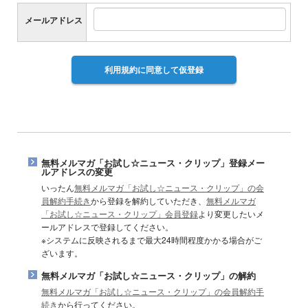
E
メールアドレス
m
a
i
l
利用規約に同意して仮登録
無料メルマガ「お試し☆ニュース・クリップ」登録メー
ルアドレスの変更
いったん
無料メルマガ「お試し☆ニュース・クリップ」の会
員解約手続き
から登録を解約していただき、
無料メルマガ
「お試し☆ニュース・クリップ」会員登録
より変更したいメ
ールアドレスで登録してください。
※システムに反映されるまで最大24時間程度かかる場合がご
ざいます。
無料メルマガ「お試し☆ニュース・クリップ」の解約
無料メルマガ「お試し☆ニュース・クリップ」の会員解約手
続き
から行ってください。