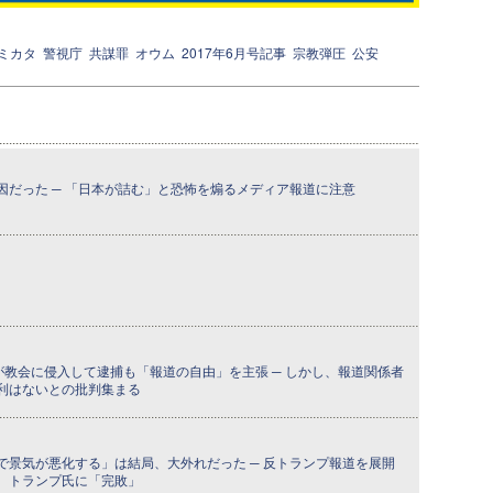
ミカタ
警視庁
共謀罪
オウム
2017年6月号記事
宗教弾圧
公安
因だった ─ 「日本が詰む」と恐怖を煽るメディア報道に注意
が教会に侵入して逮捕も「報道の自由」を主張 ─ しかし、報道関係者
利はないとの批判集まる
で景気が悪化する」は結局、大外れだった ─ 反トランプ報道を展開
、トランプ氏に「完敗」