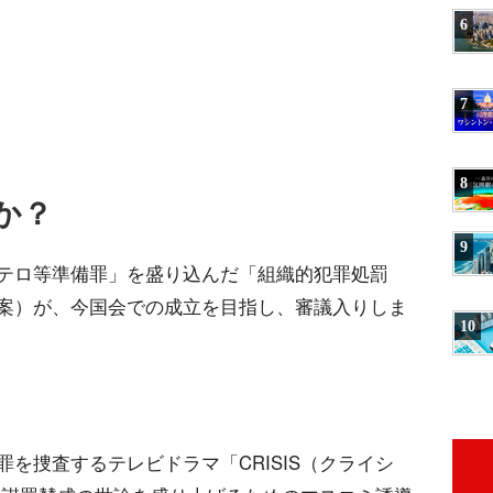
6
7
8
か？
9
テロ等準備罪」を盛り込んだ「組織的犯罪処罰
案）が、今国会での成立を目指し、審議入りしま
10
を捜査するテレビドラマ「CRISIS（クライシ