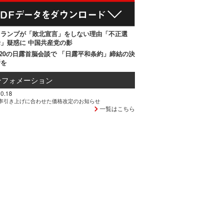
トランプが「敗北宣言」をしない理由「不正選
」疑惑に 中国共産党の影
20の日露首脳会談で 「日露平和条約」締結の決
断を
ンフォメーション
0.18
率引き上げに合わせた価格改定のお知らせ
一覧はこちら