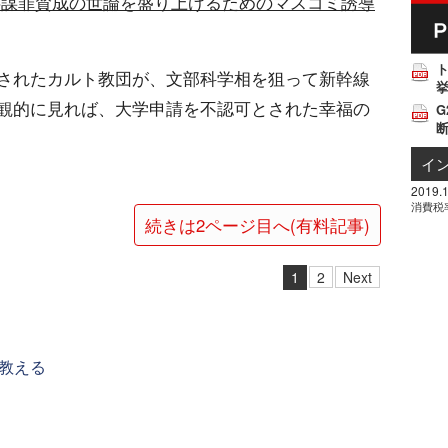
共謀罪賛成の世論を盛り上げるためのマスコミ誘導
されたカルト教団が、文部科学相を狙って新幹線
挙
観的に見れば、大学申請を不認可とされた幸福の
G
イ
2019.1
消費税
続きは2ページ目へ(有料記事)
1
2
Next
教える