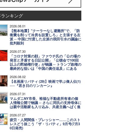
事ランキング
2026.08.01
【熊本地震】"クーラーなし避難所"で、「防
衛費を削って冷房を設置しろ」と主張する左
派 ─ 中国に忖度した左派の我田引水の議論に
批判殺到
2026.07.30
「コロナ対策の顔」ファウチ氏の「公の場の
発言と矛盾する日記公開」「公聴会で100回
以上の黙秘権行使」が物議 ─ トランプ政権の
最終的な狙いは「中国の責任追及」にある
2026.08.02
【名画座リバティ (29)】映画で学ぶ偉人伝(1)
──『若き日のリンカーン』
2026.07.31
マムダニNY市長、裕福な不動産所有者の個
人情報公開で物議 ─ さらに同氏の支持母体に
は親中活動家も入り込み、共産主義へばく進
2026.07.27
疲労・人間関係・プレッシャー……このスト
レスどう抜こう「ザ・リバティ」9月号(7月3
0日発売)