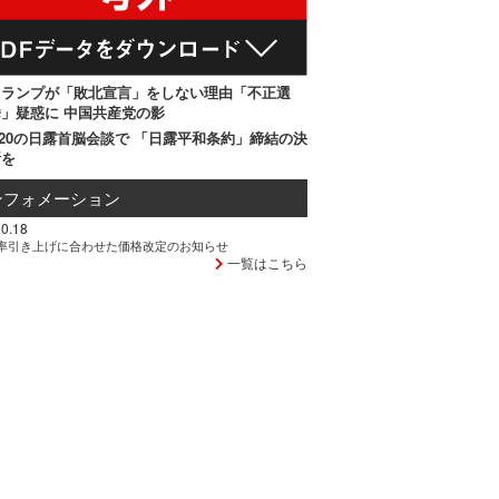
トランプが「敗北宣言」をしない理由「不正選
」疑惑に 中国共産党の影
20の日露首脳会談で 「日露平和条約」締結の決
断を
ンフォメーション
0.18
率引き上げに合わせた価格改定のお知らせ
一覧はこちら