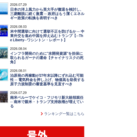
2026.07.29
日本の洋上風力から英大手が撤退を検討し、
三菱離脱に続く激震 ─ 政府はもう潔くエネル
ギー政策の転換を表明すべき
2026.08.03
米中間選挙に向けて選挙不正を防げるか ─ 中
東外交を進め中国を抑え込むトランプ【─Th
e Liberty─ワシントン・レポート】
2026.08.04
インフラ開発のために"未開発資源"を担保に
取られるガーナの運命【チャイナリスクの死
角】
2026.08.01
泊原発の再稼動が27年末以降にずれ込む可能
性 ─ 電気料金を押し上げ、物価高を助長する
原子力規制委の審査基準を見直すべき
2026.07.29
南米ペルーでケイコ・フジモリ新大統領就任
─ 南米で親米・トランプ支持政権が増えてい
る
ランキング一覧はこちら