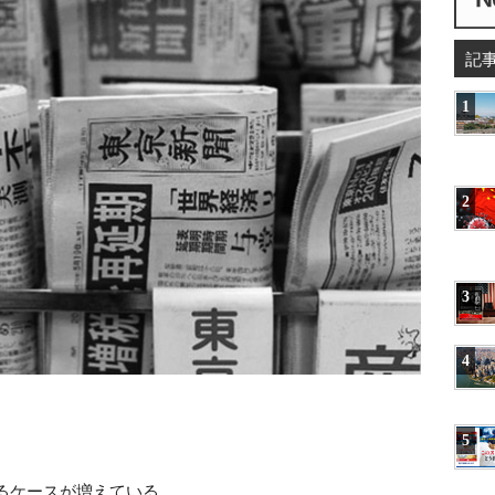
記
1
2
3
4
5
るケースが増えている