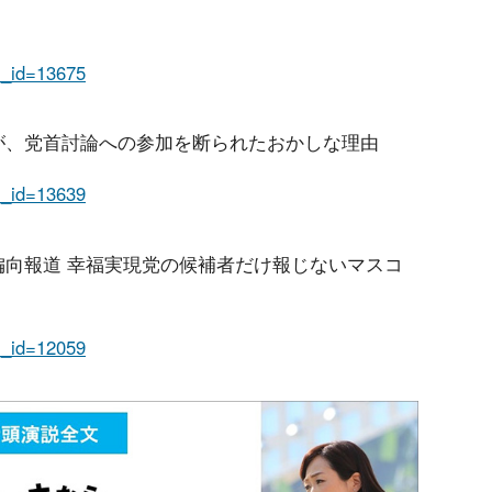
em_id=13675
現党が、党首討論への参加を断られたおかしな理由
em_id=13639
選で偏向報道 幸福実現党の候補者だけ報じないマスコ
em_id=12059