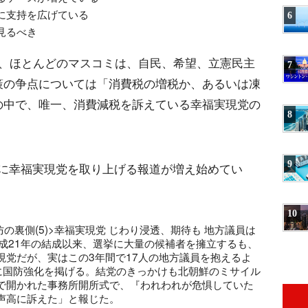
に支持を広げている
6
見るべき
て、ほとんどのマスコミは、自民、希望、立憲民主
7
策の争点については「消費税の増税か、あるいは凍
の中で、唯一、消費減税を訴えている幸福実現党の
8
9
に幸福実現党を取り上げる報道が増え始めてい
10
の裏側(5)>幸福実現党 じわり浸透、期待も 地方議員は
成21年の結成以来、選挙に大量の候補者を擁立するも、
現党だが、実はこの3年間で17人の地方議員を抱えるよ
柱に国防強化を掲げる。結党のきっかけも北朝鮮のミサイル
で開かれた事務所開所式で、『われわれが危惧していた
声高に訴えた」と報じた。