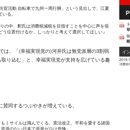
街宣活動 自転車で九州一周行脚」という見出しで、江夏
ている。
交じりの中、釈氏は消費税減税を目指すことを中心に声を張
挙
どう位置付けるか。しっかりと考えて選択してほしい』
G
では、「(幸福実現党の)河井氏は無党派層の3割弱
イ
も取り込む」と、幸福実現党が支持を広げている趣
2019.1
消費税
現党に賛同するつぶやきが増えている。
てもミサイルは飛んでくる。憲法改正。平和を愛する諸国
。資源のない日本で原発ゼロは危険」