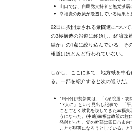
山口では、自民党支持者と無党派層
幸福党の政策が浸透している結果と
22日に投開票される衆院選につい
の3極構造の報道に終始し、経済政
結か」の1点に絞り込んでいる。そ
報道はほとんど行われていない。
しかし、ここにきて、地方紙を中心
る。一部を紹介すると次の通りだ。
19日付伊勢新聞は、「<衆院選・攻防
17人に」という見出し記事で、「平
ことごとく敗北を喫してきた幸福実
うになった。(中略)幸福は政策の
発射だった。党の幹部は四日市市内
ことが現実になろうとしている』と