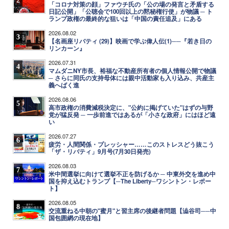
2
「コロナ対策の顔」ファウチ氏の「公の場の発言と矛盾する
日記公開」「公聴会で100回以上の黙秘権行使」が物議 ─ ト
ランプ政権の最終的な狙いは「中国の責任追及」にある
2026.08.02
3
【名画座リバティ (29)】映画で学ぶ偉人伝(1)──『若き日の
リンカーン』
2026.07.31
4
マムダニNY市長、裕福な不動産所有者の個人情報公開で物議
─ さらに同氏の支持母体には親中活動家も入り込み、共産主
義へばく進
2026.08.06
5
高市政権の消費減税決定に、"公約に掲げていた"はずの与野
党が猛反発 ─ 一歩前進ではあるが「小さな政府」にはほど遠
い
2026.07.27
6
疲労・人間関係・プレッシャー……このストレスどう抜こう
「ザ・リバティ」9月号(7月30日発売)
2026.08.03
7
米中間選挙に向けて選挙不正を防げるか ─ 中東外交を進め中
国を抑え込むトランプ【─The Liberty─ワシントン・レポー
ト】
2026.08.05
8
交流重ねる中朝の"蜜月"と習主席の後継者問題【澁谷司──中
国包囲網の現在地】