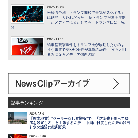
2025.12.23
米経済予測「トランプ関税で景気が悪化する」
は結局、大外れだった ─ 反トランプ報道を展開
したメディアはまたしても、トランプ氏に「完
敗」
2025.11.11
議事堂襲撃事件をトランプ氏が扇動したかのよ
うな報道で英BBC会長が異例の辞任 ─ 次々と明
るみになるメディア偏向の闇
記事ランキング
2026.08.01
1
【熊本地震】"クーラーなし避難所"で、「防衛費を削って冷
房を設置しろ」と主張する左派 ─ 中国に忖度した左派の我田
引水の議論に批判殺到
2026.07.30