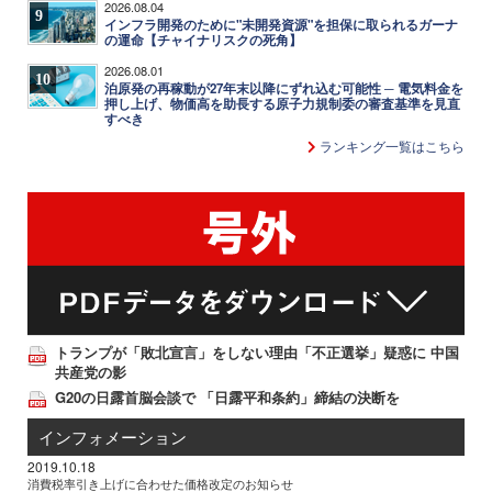
2026.08.04
9
インフラ開発のために"未開発資源"を担保に取られるガーナ
の運命【チャイナリスクの死角】
2026.08.01
10
泊原発の再稼動が27年末以降にずれ込む可能性 ─ 電気料金を
押し上げ、物価高を助長する原子力規制委の審査基準を見直
すべき
ランキング一覧はこちら
トランプが「敗北宣言」をしない理由「不正選挙」疑惑に 中国
共産党の影
G20の日露首脳会談で 「日露平和条約」締結の決断を
インフォメーション
2019.10.18
消費税率引き上げに合わせた価格改定のお知らせ