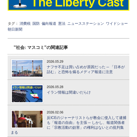
タグ：
消費税
国防
偏向報道
憲法
ニュースステーション
ワイドショー
朝日新聞
"社会: マスコミ"の関連記事
2026.05.29
ナフサ不足は買い占めが原因だった ─ 「日本が
詰む」と恐怖を煽るメディア報道に注意
2026.05.28
イラン情報は間違いだらけ
2026.02.06
反ICEのジャーナリストらが教会に侵入して逮捕
も「報道の自由」を主張 ─ しかし、報道関係者
に「宗教活動の妨害」の権利はないとの批判集
まる