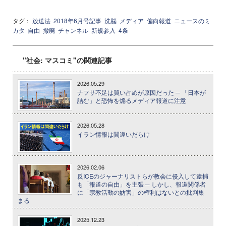
タグ：
放送法
2018年6月号記事
洗脳
メディア
偏向報道
ニュースのミ
カタ
自由
撤廃
チャンネル
新規参入
4条
"社会: マスコミ"の関連記事
2026.05.29
ナフサ不足は買い占めが原因だった ─ 「日本が
詰む」と恐怖を煽るメディア報道に注意
2026.05.28
イラン情報は間違いだらけ
2026.02.06
反ICEのジャーナリストらが教会に侵入して逮捕
も「報道の自由」を主張 ─ しかし、報道関係者
に「宗教活動の妨害」の権利はないとの批判集
まる
2025.12.23