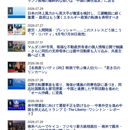
ランプ政権の最終的な狙いは「中国の責任追及」にある
2026.07.29
3
日本の洋上風力から英大手が撤退を検討し、三菱離脱に続く
激震 ─ 政府はもう潔くエネルギー政策の転換を表明すべき
2026.07.27
4
疲労・人間関係・プレッシャー……このストレスどう抜こう
「ザ・リバティ」9月号(7月30日発売)
2026.07.31
5
マムダニNY市長、裕福な不動産所有者の個人情報公開で物議
─ さらに同氏の支持母体には親中活動家も入り込み、共産主
義へばく進
2026.08.02
6
【名画座リバティ (29)】映画で学ぶ偉人伝(1)──『若き日の
リンカーン』
2026.07.28
7
辺野古転覆事故を巡り、海保が遺族の刑事告訴に基づき、同
志社国際高を家宅捜索 ─ 中国と連携した平和活動を進めた
「オール沖縄」に逆風
2026.08.03
8
米中間選挙に向けて選挙不正を防げるか ─ 中東外交を進め中
国を抑え込むトランプ【─The Liberty─ワシントン・レポー
ト】
2026.07.29
9
南米ペルーでケイコ・フジモリ新大統領就任 ─ 南米で親米・