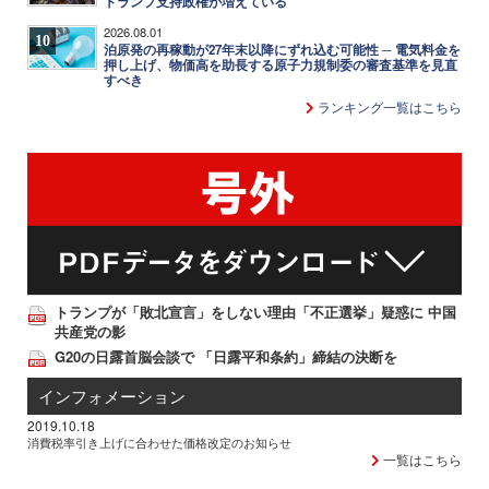
トランプ支持政権が増えている
2026.08.01
10
泊原発の再稼動が27年末以降にずれ込む可能性 ─ 電気料金を
押し上げ、物価高を助長する原子力規制委の審査基準を見直
すべき
ランキング一覧はこちら
トランプが「敗北宣言」をしない理由「不正選挙」疑惑に 中国
共産党の影
G20の日露首脳会談で 「日露平和条約」締結の決断を
インフォメーション
2019.10.18
消費税率引き上げに合わせた価格改定のお知らせ
一覧はこちら