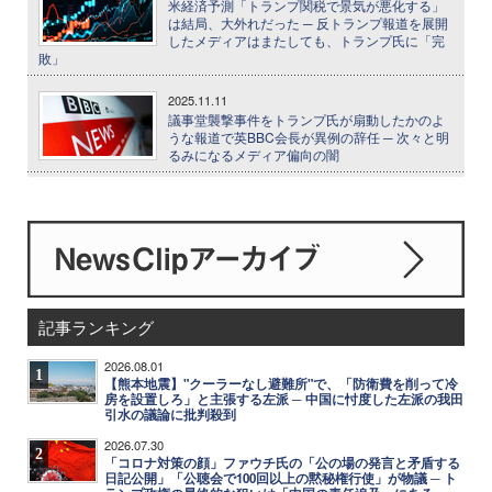
米経済予測「トランプ関税で景気が悪化する」
は結局、大外れだった ─ 反トランプ報道を展開
したメディアはまたしても、トランプ氏に「完
敗」
2025.11.11
議事堂襲撃事件をトランプ氏が扇動したかのよ
うな報道で英BBC会長が異例の辞任 ─ 次々と明
るみになるメディア偏向の闇
記事ランキング
2026.08.01
1
【熊本地震】"クーラーなし避難所"で、「防衛費を削って冷
房を設置しろ」と主張する左派 ─ 中国に忖度した左派の我田
引水の議論に批判殺到
2026.07.30
2
「コロナ対策の顔」ファウチ氏の「公の場の発言と矛盾する
日記公開」「公聴会で100回以上の黙秘権行使」が物議 ─ ト