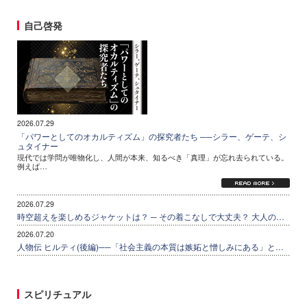
自己啓発
2026.07.29
「パワーとしてのオカルティズム」の探究者たち ──シラー、ゲーテ、シ
ュタイナー
現代では学問が唯物化し、人間が本来、知るべき「真理」が忘れ去られている。
例えば…
2026.07.29
時空超えを楽しめるジャケットは？ ─ その着こなしで大丈夫？ 大人の…
2026.07.20
人物伝 ヒルティ(後編)──「社会主義の本質は嫉妬と憎しみにある」と…
スピリチュアル