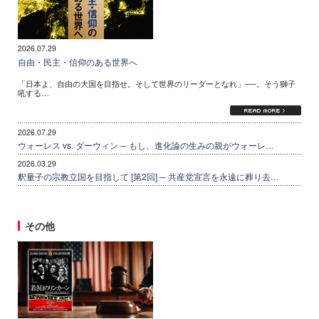
2026.07.29
自由・民主・信仰のある世界へ
「日本よ、自由の大国を目指せ。そして世界のリーダーとなれ」──。そう獅子
吼する…
2026.07.29
ウォーレス vs. ダーウィン ─ もし、進化論の生みの親がウォーレ…
2026.03.29
釈量子の宗教立国を目指して [第2回] ─ 共産党宣言を永遠に葬り去…
その他