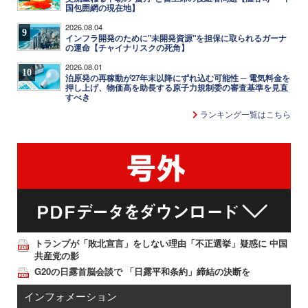
国包囲網の現在地】
2026.08.04
9
インフラ開発のために"未開発資源"を担保に取られるガーナ
の運命【チャイナリスクの死角】
2026.08.01
10
泊原発の再稼動が27年末以降にずれ込む可能性 ─ 電気料金を
押し上げ、物価高を助長する原子力規制委の審査基準を見直
すべき
ランキング一覧はこちら
トランプが「敗北宣言」をしない理由「不正選挙」疑惑に 中国
共産党の影
G20の日露首脳会談で 「日露平和条約」締結の決断を
インフォメーション