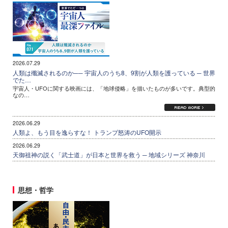
2026.07.29
人類は殲滅されるのか── 宇宙人のうち8、9割が人類を護っている ─ 世界
でた…
宇宙人・UFOに関する映画には、「地球侵略」を描いたものが多いです。典型的
なの…
2026.06.29
人類よ、もう目を逸らすな！ トランプ怒涛のUFO開示
2026.06.29
天御祖神の説く「武士道」が日本と世界を救う ─ 地域シリーズ 神奈川
思想・哲学