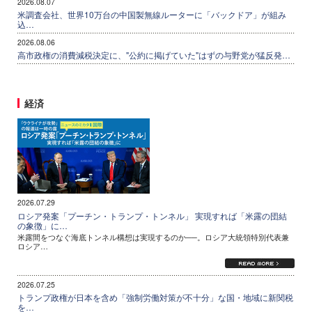
2026.08.07
米調査会社、世界10万台の中国製無線ルーターに「バックドア」が組み
込…
2026.08.06
高市政権の消費減税決定に、"公約に掲げていた"はずの与野党が猛反発…
経済
2026.07.29
ロシア発案「プーチン・トランプ・トンネル」 実現すれば「米露の団結
の象徴」に…
米露間をつなぐ海底トンネル構想は実現するのか──。ロシア大統領特別代表兼
ロシア…
2026.07.25
トランプ政権が日本を含め「強制労働対策が不十分」な国・地域に新関税
を…