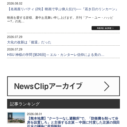
2026.08.02
【名画座リバティ (29)】映画で学ぶ偉人伝(1)──『若き日のリンカーン』
映画を愛する皆様、暑中お見舞い申し上げます。月刊「アー・ユー・ハッピ
ー?」の先…
2026.07.29
大化の改新は「後退」だった
2026.07.29
HSU 神様の学問 [第26回] ─ エル・カンターレ信仰による美の…
記事ランキング
2026.08.01
1
【熊本地震】"クーラーなし避難所"で、「防衛費を削って冷
房を設置しろ」と主張する左派 ─ 中国に忖度した左派の我田
引水の議論に批判殺到