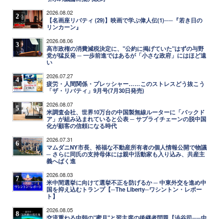
2026.08.02
2
【名画座リバティ (29)】映画で学ぶ偉人伝(1)──『若き日の
リンカーン』
2026.08.06
3
高市政権の消費減税決定に、"公約に掲げていた"はずの与野
党が猛反発 ─ 一歩前進ではあるが「小さな政府」にはほど遠
い
2026.07.27
4
疲労・人間関係・プレッシャー……このストレスどう抜こう
「ザ・リバティ」9月号(7月30日発売)
2026.08.07
5
米調査会社、世界10万台の中国製無線ルーターに「バックド
ア」が組み込まれていると公表 ─ サプライチェーンの脱中国
化が顧客の信頼になる時代
2026.07.31
6
マムダニNY市長、裕福な不動産所有者の個人情報公開で物議
─ さらに同氏の支持母体には親中活動家も入り込み、共産主
義へばく進
2026.08.03
7
米中間選挙に向けて選挙不正を防げるか ─ 中東外交を進め中
国を抑え込むトランプ【─The Liberty─ワシントン・レポー
ト】
2026.08.05
8
交流重ねる中朝の"蜜月"と習主席の後継者問題【澁谷司──中