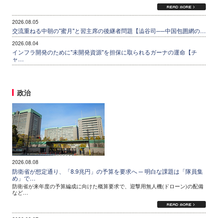
2026.08.05
交流重ねる中朝の"蜜月"と習主席の後継者問題【澁谷司──中国包囲網の…
2026.08.04
インフラ開発のために"未開発資源"を担保に取られるガーナの運命【チ
ャ…
政治
2026.08.08
防衛省が想定通り、「8.9兆円」の予算を要求へ ─ 明白な課題は「隊員集
め」で…
防衛省が来年度の予算編成に向けた概算要求で、迎撃用無人機(ドローン)の配備
など…