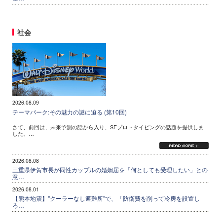
社会
2026.08.09
テーマパーク:その魅力の謎に迫る (第10回)
さて、前回は、未来予測の話から入り、SFプロトタイピングの話題を提供しま
した。…
2026.08.08
三重県伊賀市長が同性カップルの婚姻届を「何としても受理したい」との
意…
2026.08.01
【熊本地震】"クーラーなし避難所"で、「防衛費を削って冷房を設置し
ろ…