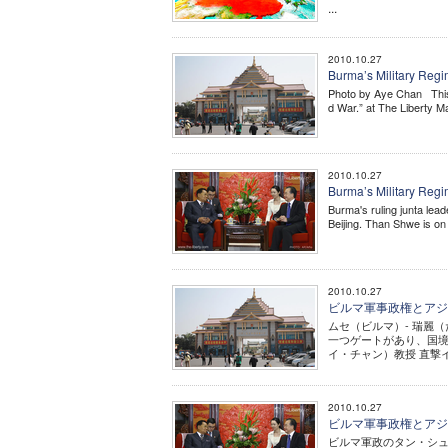
...
2010.10.27
Burma’s Military Reg
Photo by Aye Chan This i
d War.” at The Liberty Ma
2010.10.27
Burma’s Military Reg
Burma's ruling junta lea
Beijing. Than Shwe is on 
2010.10.27
ビルマ軍事政権とアジ
ムセ（ビルマ）- 瑞麗
一つゲートがあり、国境貿易
イ・チャン）教授 直撃イン
2010.10.27
ビルマ軍事政権とアジ
ビルマ軍政のタン・シュエ