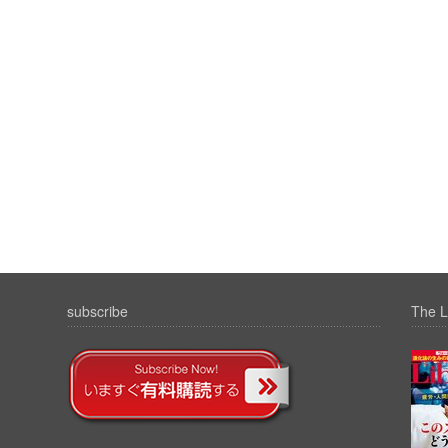
subscribe
The L