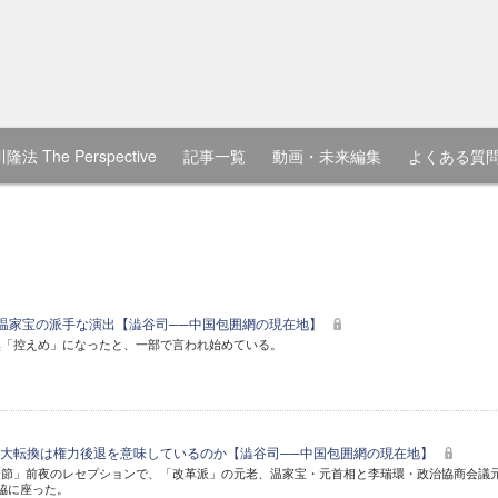
隆法 The Perspective
記事一覧
動画・未来編集
よくある質
、温家宝の派手な演出【澁谷司──中国包囲網の現在地】
然「控えめ」になったと、一部で言われ始めている。
大転換は権力後退を意味しているのか【澁谷司──中国包囲網の現在地】
慶節」前夜のレセプションで、「改革派」の元老、温家宝・元首相と李瑞環・政治協商会議
脇に座った。