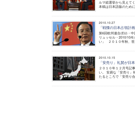
ルマ総選挙から見えてくる
本稿は日本語版のために
2010.10.27
「戦慄の日本占領計画
第6回欧州連合(EU)
リュッセル・2010/1
い」 ２０１０年秋、世界
2010.10.15
「安売り」礼賛が日
２０１０年１２月号記
い。 安易な「安売り」
たるところで「安売り合