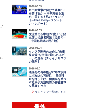
。
2026.08.03
7
米中間選挙に向けて選挙不正
を防げるか ─ 中東外交を進
め中国を抑え込むトランプ
【─The Liberty─ワシント
ン・レポート】
（ブ
2026.08.05
8
交流重ねる中朝の"蜜月"と習
主席の後継者問題【澁谷司─
─中国包囲網の現在地】
2026.08.04
9
インフラ開発のために"未開
な
発資源"を担保に取られるガ
、い
ーナの運命【チャイナリスク
の死角】
2026.08.01
10
泊原発の再稼動が27年末以降
にずれ込む可能性 ─ 電気料
金を押し上げ、物価高を助長
する原子力規制委の審査基準
を見直すべき
ランキング一覧はこちら