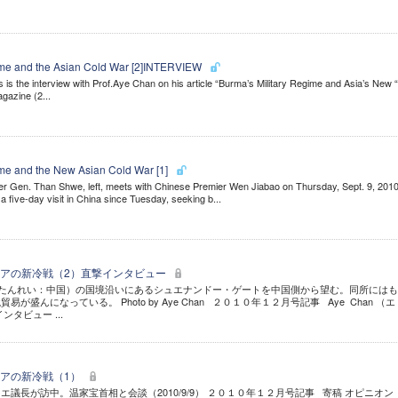
ime and the Asian Cold War [2]INTERVIEW
s the interview with Prof.Aye Chan on his article “Burma’s Military Regime and Asia’s New 
gazine (2...
ime and the New Asian Cold War [1]
der Gen. Than Shwe, left, meets with Chinese Premier Wen Jiabao on Thursday, Sept. 9, 2010
a five-day visit in China since Tuesday, seeking b...
アの新冷戦（2）直撃インタビュー
（たんれい：中国）の国境沿いにあるシュエナンドー・ゲートを中国側から望む。同所には
が盛んになっている。 Photo by Aye Chan ２０１０年１２月号記事 Aye Chan （エ
タビュー ...
アの新冷戦（1）
議長が訪中。温家宝首相と会談（2010/9/9） ２０１０年１２月号記事 寄稿 オピニオン 