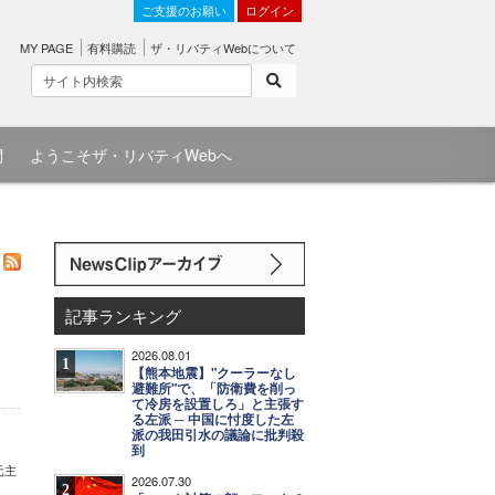
ご支援のお願い
ログイン
MY PAGE
有料購読
ザ・リバティWebについて
問
ようこそザ・リバティWebへ
記事ランキング
2026.08.01
1
【熊本地震】"クーラーなし
避難所"で、「防衛費を削っ
て冷房を設置しろ」と主張す
る左派 ─ 中国に忖度した左
派の我田引水の議論に批判殺
到
元主
2026.07.30
2