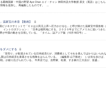
覇権国家・中国の野望 Aye Chan エイ・チャン 神田外語大学教授 原文（英語）はこちら
情報を追加し、再編集したものです。 ...
」温家宝の本音 【動画】
・中国ビジネスサミットで「ＥＵは人民元上昇へ圧力かけるな」と呼び掛けた温家宝中国首相
0/6） イントロダクション： 「日本は植民地にする。２０２０年までにアメリカに追いつきた
が中国の動きを注視している。 「タイム」誌アジア版（10月18日号）...
本をダメにする
事 「安売り」が歓迎されている日本経済だが、消費者としてそれを喜んでばかりはいられ
礼賛は日本経済を衰退させる危険をはらんでいる。 （編集部 山下格史） いま街を歩けば
戦」が繰り広げられている。 牛丼店では、吉野家、松屋、すき家の三大店が、並盛...