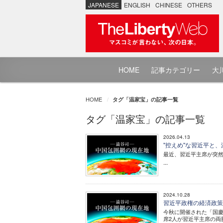
JAPANESE
ENGLISH
CHINESE
OTHERS
HOME
記事カテゴリー
大川
HOME
タグ「温家宝」の記事一覧
タグ「温家宝」の記事一覧
2026.04.13
"控えめ"な習近平と
最近、習近平主席が突
...
2024.10.28
習近平政権の経済政策
今秋に開催された「国
席2人が習近平主席の両