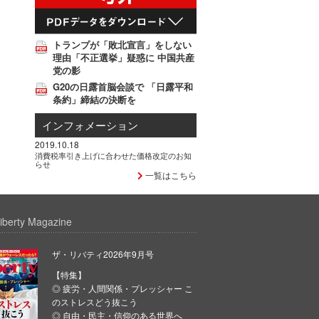
トランプが「敗北宣言」をしない
理由「不正選挙」疑惑に 中国共産
党の影
G20の日露首脳会談で 「日露平和
条約」締結の決断を
インフォメーション
2019.10.18
消費税率引き上げに合わせた価格改定のお知
らせ
一覧はこちら
iberty Magazine
ザ・リバティ2026年9月号
【特集】
◎ 疲労・人間関係・プレッシャー こ
のストレスどう抜こう
◎ 自由・民主・信仰のある世界へ