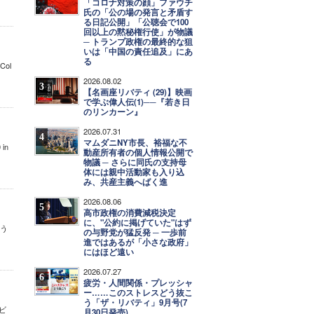
「コロナ対策の顔」ファウチ
氏の「公の場の発言と矛盾す
る日記公開」「公聴会で100
回以上の黙秘権行使」が物議
─ トランプ政権の最終的な狙
いは「中国の責任追及」にあ
る
“Col
2026.08.02
3
【名画座リバティ (29)】映画
で学ぶ偉人伝(1)──『若き日
のリンカーン』
2026.07.31
4
マムダニNY市長、裕福な不
 in
動産所有者の個人情報公開で
物議 ─ さらに同氏の支持母
体には親中活動家も入り込
み、共産主義へばく進
2026.08.06
5
高市政権の消費減税決定
に、"公約に掲げていた"はず
もう
の与野党が猛反発 ─ 一歩前
進ではあるが「小さな政府」
にはほど遠い
2026.07.27
6
疲労・人間関係・プレッシャ
ー……このストレスどう抜こ
う「ザ・リバティ」9月号(7
ビ
月30日発売)