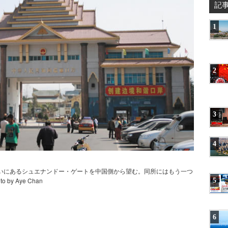
記
1
2
3
4
沿いにあるシュエナンドー・ゲートを中国側から望む。同所にはもう一つ
5
y Aye Chan
6