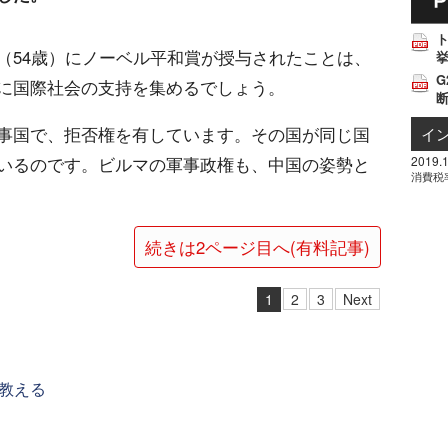
（54歳）にノーベル平和賞が授与されたことは、
挙
G
に国際社会の支持を集めるでしょう。
事国で、拒否権を有しています。その国が同じ国
イ
2019.1
いるのです。ビルマの軍事政権も、中国の姿勢と
消費税
続きは2ページ目へ(有料記事)
1
2
3
Next
教える