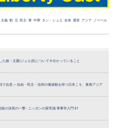
主義
劉
元
民主
軍
中華
タン・シュエ
全体
選挙
アジア
ノーベル
した娘・主愛(ジュエ)氏について今分かっていること
戦で合意 ─ 自由・民主・信仰の価値観を持つ日本こそ、東南アジア
統の決死の一撃 - ニッポンの新常識 軍事学入門 61