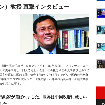
チャン）教授 直撃インタビュー
7
8
9
10
家、神田外語大学教授（東南アジア史）。83年来日し、アウンサン・スー
ルマ史を研究し、同大で博士号取得。その後は米国の大学及びビルマの
民主化運動に関わる罪で90年5月から97年7月までビルマ国内の刑務所
大学東南アジア研究センター時代の故・石井米雄所長が神田外語大学学
招かれ現在に至る。
活動家が選ばれました。世界は中国政府に厳しい
した。