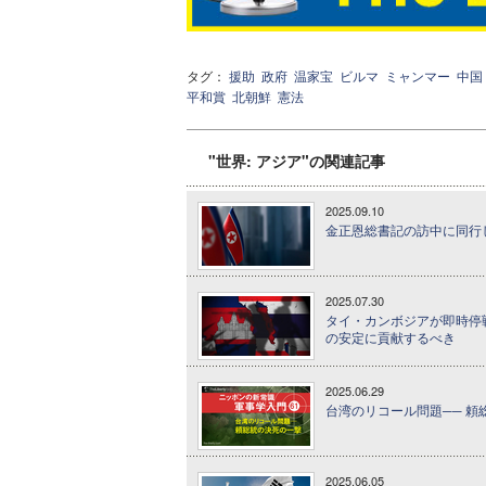
タグ：
援助
政府
温家宝
ビルマ
ミャンマー
中国
平和賞
北朝鮮
憲法
"世界: アジア"の関連記事
2025.09.10
金正恩総書記の訪中に同行
2025.07.30
タイ・カンボジアが即時停
の安定に貢献するべき
2025.06.29
台湾のリコール問題── 頼総
2025.06.05