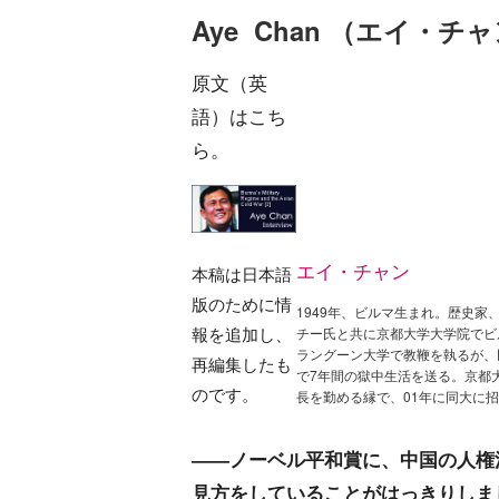
Aye Chan （エイ・
原文（英
語）はこち
ら。
エイ・チャン
本稿は日本語
版のために情
1949年、ビルマ生まれ。歴史
報を追加し、
チー氏と共に京都大学大学院でビ
ラングーン大学で教鞭を執るが、
再編集したも
で7年間の獄中生活を送る。京都
のです。
長を勤める縁で、01年に同大に
――ノーベル平和賞に、中国の人権
見方をしていることがはっきりしま