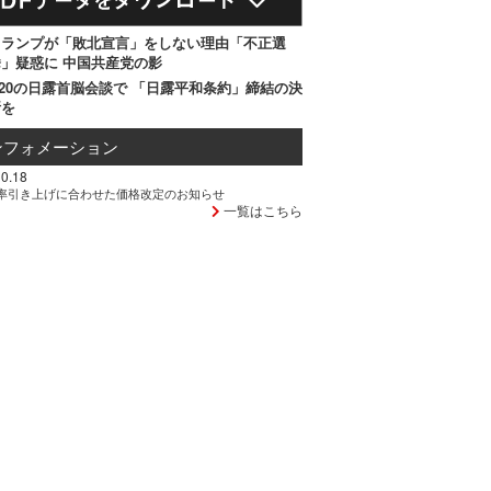
トランプが「敗北宣言」をしない理由「不正選
」疑惑に 中国共産党の影
20の日露首脳会談で 「日露平和条約」締結の決
断を
ンフォメーション
0.18
率引き上げに合わせた価格改定のお知らせ
一覧はこちら