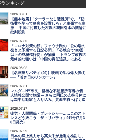
事ランキング
2026.08.01
【熊本地震】"クーラーなし避難所"で、「防
衛費を削って冷房を設置しろ」と主張する左
派 ─ 中国に忖度した左派の我田引水の議論に
批判殺到
2026.07.30
「コロナ対策の顔」ファウチ氏の「公の場の
発言と矛盾する日記公開」「公聴会で100回
以上の黙秘権行使」が物議 ─ トランプ政権の
最終的な狙いは「中国の責任追及」にある
2026.08.02
【名画座リバティ (29)】映画で学ぶ偉人伝(1)
──『若き日のリンカーン』
2026.07.31
マムダニNY市長、裕福な不動産所有者の個
人情報公開で物議 ─ さらに同氏の支持母体に
は親中活動家も入り込み、共産主義へばく進
2026.07.27
疲労・人間関係・プレッシャー……このスト
レスどう抜こう「ザ・リバティ」9月号(7月3
0日発売)
2026.07.29
日本の洋上風力から英大手が撤退を検討し、