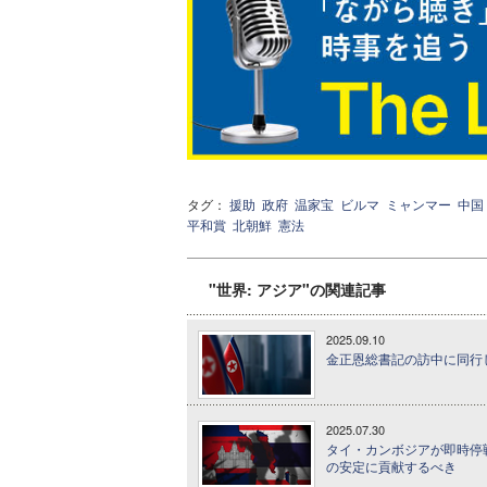
タグ：
援助
政府
温家宝
ビルマ
ミャンマー
中国
平和賞
北朝鮮
憲法
"世界: アジア"の関連記事
2025.09.10
金正恩総書記の訪中に同行
2025.07.30
タイ・カンボジアが即時停
の安定に貢献するべき