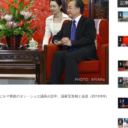
記
1
2
3
4
ビルマ軍政のタン・シュエ議長が訪中。温家宝首相と会談（2010/9/9）
5
6