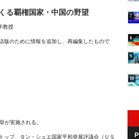
くる覇権国家・中国の野望
7
大学教授
8
語版のために情報を追加し、再編集したもので
9
10
選挙が実施される。
トップ、タン・シュエ国家平和発展評議会（ＵＳ