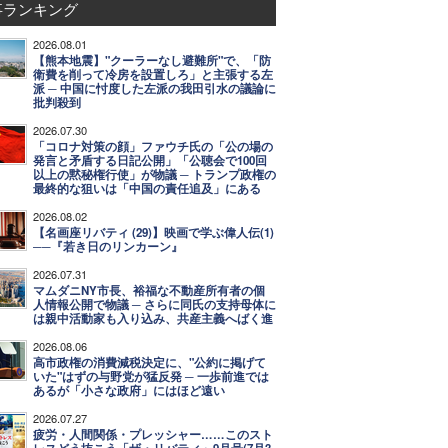
事ランキング
2026.08.01
【熊本地震】"クーラーなし避難所"で、「防
衛費を削って冷房を設置しろ」と主張する左
派 ─ 中国に忖度した左派の我田引水の議論に
批判殺到
2026.07.30
「コロナ対策の顔」ファウチ氏の「公の場の
発言と矛盾する日記公開」「公聴会で100回
以上の黙秘権行使」が物議 ─ トランプ政権の
最終的な狙いは「中国の責任追及」にある
2026.08.02
【名画座リバティ (29)】映画で学ぶ偉人伝(1)
──『若き日のリンカーン』
2026.07.31
マムダニNY市長、裕福な不動産所有者の個
人情報公開で物議 ─ さらに同氏の支持母体に
は親中活動家も入り込み、共産主義へばく進
2026.08.06
高市政権の消費減税決定に、"公約に掲げて
いた"はずの与野党が猛反発 ─ 一歩前進では
あるが「小さな政府」にはほど遠い
2026.07.27
疲労・人間関係・プレッシャー……このスト