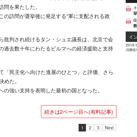
訪問を果たした。
挙
この訪問が選挙後に発足する“軍に支配される政
G
イ
ら批判され続けるタン・シュエ議長は、北京で会
2019.1
の過去数十年にわたるビルマへの経済援助と支持
消費税
して「民主化へ向けた進展のひとつ」と評価、さら
を決めた。
への強い支持を表明した最初の国となった。
続きは2ページ目へ(有料記事)
1
2
3
Next