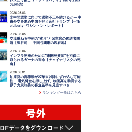
レスどう抜こう「ザ・リバティ」9月号(7月3
0日発売)
2026.08.03
米中間選挙に向けて選挙不正を防げるか ─ 中
東外交を進め中国を抑え込むトランプ【─Th
e Liberty─ワシントン・レポート】
2026.08.05
交流重ねる中朝の"蜜月"と習主席の後継者問
題【澁谷司──中国包囲網の現在地】
2026.08.04
インフラ開発のために"未開発資源"を担保に
取られるガーナの運命【チャイナリスクの死
角】
2026.08.01
泊原発の再稼動が27年末以降にずれ込む可能
性 ─ 電気料金を押し上げ、物価高を助長する
原子力規制委の審査基準を見直すべき
ランキング一覧はこちら