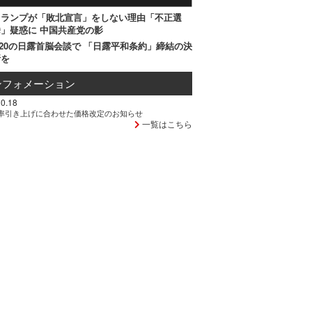
トランプが「敗北宣言」をしない理由「不正選
」疑惑に 中国共産党の影
20の日露首脳会談で 「日露平和条約」締結の決
断を
ンフォメーション
0.18
率引き上げに合わせた価格改定のお知らせ
一覧はこちら