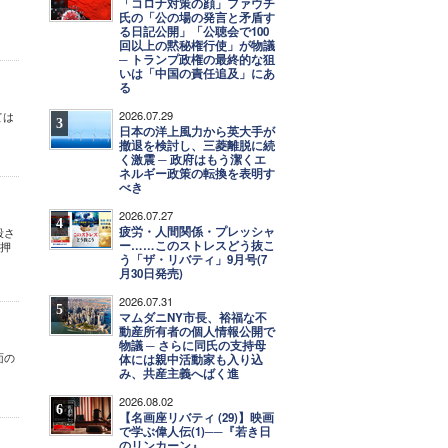
「コロナ対策の顔」ファウチ
氏の「公の場の発言と矛盾す
る日記公開」「公聴会で100
回以上の黙秘権行使」が物議
─ トランプ政権の最終的な狙
いは「中国の責任追及」にあ
る
2026.07.29
ては
3
日本の洋上風力から英大手が
撤退を検討し、三菱離脱に続
く激震 ─ 政府はもう潔くエ
ネルギー政策の転換を表明す
べき
2026.07.27
4
疲労・人間関係・プレッシャ
殺さ
ー……このストレスどう抜こ
後押
う「ザ・リバティ」9月号(7
月30日発売)
2026.07.31
5
マムダニNY市長、裕福な不
動産所有者の個人情報公開で
物議 ─ さらに同氏の支持母
面の
体には親中活動家も入り込
み、共産主義へばく進
2026.08.02
6
【名画座リバティ (29)】映画
で学ぶ偉人伝(1)──『若き日
のリンカーン』