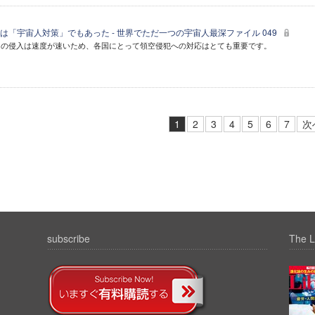
は「宇宙人対策」でもあった - 世界でただ一つの宇宙人最深ファイル 049
らの侵入は速度が速いため、各国にとって領空侵犯への対応はとても重要です。
1
2
3
4
5
6
7
次
subscribe
The L