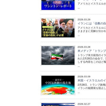
アメリカとイスラエルが
...
2026.03.29
イランには「信教の自
アメリカとイスラエルに
さまざまに見解が分か
...
2026.03.28
米メディア「トラン
トランプ米大統領のイ
れた2月28日の会合で
しする内容をこのほど
...
2026.03.09
米国・イスラエルのイ
2月28日、トランプ政
イランの核開発を阻止
...
2026.02.27