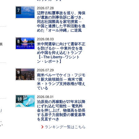
2026.07.28
7
辺野古転覆事故を巡り、海保
が遺族の刑事告訴に基づき、
同志社国際高を家宅捜索 ─
中国と連携した平和活動を進
めた「オール沖縄」に逆風
2026.08.03
8
米中間選挙に向けて選挙不正
裏
を防げるか ─ 中東外交を進
め中国を抑え込むトランプ
【─The Liberty─ワシント
ン・レポート】
2026.07.29
9
南米ペルーでケイコ・フジモ
リ新大統領就任 ─ 南米で親
米・トランプ支持政権が増え
ている
2026.08.01
10
泊原発の再稼動が27年末以降
にずれ込む可能性 ─ 電気料
り
金を押し上げ、物価高を助長
する原子力規制委の審査基準
を見直すべき
た。
い
ランキング一覧はこちら