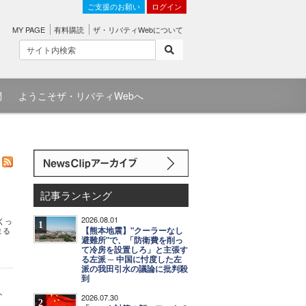
ご支援のお願い
ログイン
MY PAGE
有料購読
ザ・リバティWebについて
問
ようこそザ・リバティWebへ
記事ランキング
2026.08.01
くっ
1
【熊本地震】"クーラーなし
まる
避難所"で、「防衛費を削っ
て冷房を設置しろ」と主張す
る左派 ─ 中国に忖度した左
派の我田引水の議論に批判殺
到
ト
2026.07.30
2