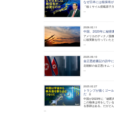
なぜ日本には核保有が
「核ミサイル搭載原子
...
2026.02.11
中国、2020年に秘密
アメリカのディナノ国務
に核実験を行っていた
...
2025.09.10
金正恩総書記の訪中に
北朝鮮の金正恩(キム・
...
2025.02.27
トランプが描くゴールデ
だ
中国が2023年に「秘
この物体は何をしている
る形跡はある。だがど
...