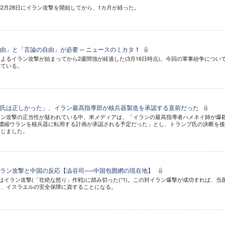
2月28日にイラン攻撃を開始してから、1カ月が経った。
由」と「言論の自由」が必要 ─ ニュースのミカタ 1
よるイラン攻撃が始まってから2週間強が経過した(3月16日時点)。今回の軍事紛争につい
れている。
プ氏は正しかった」、イラン最高指導部が核兵器製造を承認する直前だった
ラン攻撃の正当性が疑われている中、米メディアは、「イランの最高指導者ハメネイ師が爆
、濃縮ウランを核兵器に転用する計画が承認される予定だった」とし、トランプ氏の決断を
報じました。
ラン攻撃と中国の反応【澁谷司──中国包囲網の現在地】
権はイラン攻撃(「壮絶な怒り」作戦)に踏み切った(*1)。この対イラン爆撃が成功すれば、当
し、イスラエルの安全保障に資することになる。