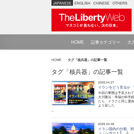
JAPANESE
ENGLISH
CHINESE
OTHERS
HOME
記事カテゴリー
大川
HOME
タグ「核兵器」の記事一覧
タグ「核兵器」の記事一覧
2026.04.27
イランをどう見るか 「
今回の事態は予見されて
大川隆法・幸福の科学総
たら、イラクと同じ運
よう促した
...
2026.04.06
イラン国内の分裂、対中
ン・レポート】