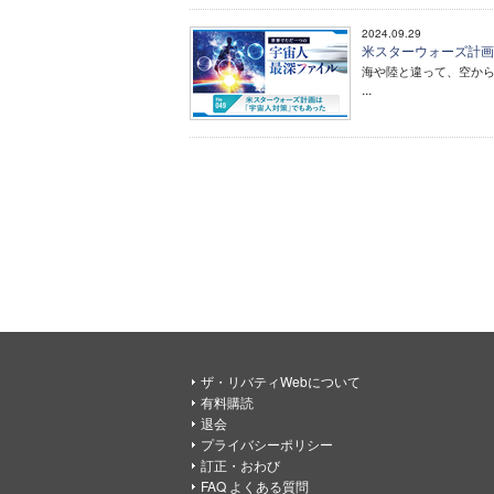
2024.09.29
米スターウォーズ計画
海や陸と違って、空か
...
ザ・リバティWebについて
有料購読
退会
プライバシーポリシー
訂正・おわび
FAQ よくある質問