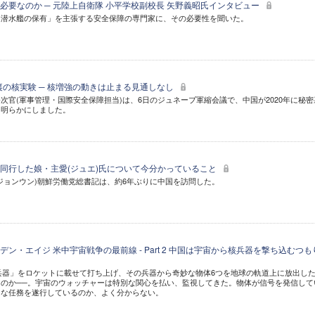
必要なのか ─ 元陸上自衛隊 小平学校副校長 矢野義昭氏インタビュー
力潜水艦の保有」を主張する安全保障の専門家に、その必要性を聞いた。
裏の核実験 ─ 核増強の動きは止まる見通しなし
次官(軍事管理・国際安全保障担当)は、6日のジュネーブ軍縮会議で、中国が2020年に秘密
と明らかにしました。
同行した娘・主愛(ジュエ)氏について今分かっていること
ジョンウン)朝鮮労働党総書記は、約6年ぶりに中国を訪問した。
ン・エイジ 米中宇宙戦争の最前線 - Part 2 中国は宇宙から核兵器を撃ち込むつも
匿兵器」をロケットに載せて打ち上げ、その兵器から奇妙な物体6つを地球の軌道上に放出し
のか──。宇宙のウォッチャーは特別な関心を払い、監視してきた。物体が信号を発信して
んな任務を遂行しているのか、よく分からない。