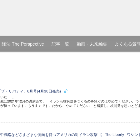
隆法 The Perspective
記事一覧
動画・未来編集
よくある質
ザ・リバティ」6月号(4月30日発売)
いた──。
裁は2021年12月の講演会で、「イランも核兵器をつくるのを急ぐのはやめてください。つ
命が待っています。もうすぐです。だから、やめてください」と指摘し、核開発を思いとど
戦略などさまざまな側面を持つアメリカの対イラン攻撃 【─The Liberty─ワシン