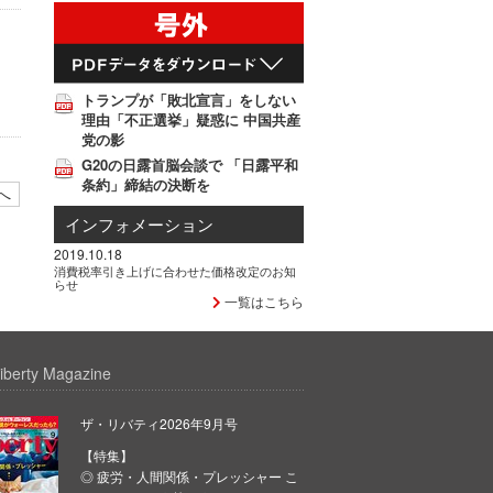
トランプが「敗北宣言」をしない
理由「不正選挙」疑惑に 中国共産
党の影
G20の日露首脳会談で 「日露平和
条約」締結の決断を
へ
インフォメーション
2019.10.18
消費税率引き上げに合わせた価格改定のお知
らせ
一覧はこちら
iberty Magazine
ザ・リバティ2026年9月号
【特集】
◎ 疲労・人間関係・プレッシャー こ