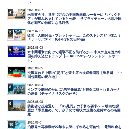
い
2026.08.07
4
米調査会社、世界10万台の中国製無線ルーターに「バックド
ア」が組み込まれていると公表 ─ サプライチェーンの脱中国
化が顧客の信頼になる時代
2026.07.27
5
疲労・人間関係・プレッシャー……このストレスどう抜こう
「ザ・リバティ」9月号(7月30日発売)
2026.08.03
6
米中間選挙に向けて選挙不正を防げるか ─ 中東外交を進め中
国を抑え込むトランプ【─The Liberty─ワシントン・レポー
ト】
2026.08.05
7
交流重ねる中朝の"蜜月"と習主席の後継者問題【澁谷司──中
国包囲網の現在地】
2026.08.04
8
インフラ開発のために"未開発資源"を担保に取られるガーナ
の運命【チャイナリスクの死角】
2026.08.08
9
防衛省が想定通り、「8.9兆円」の予算を要求へ ─ 明白な課
題は「隊員集め」で、少子化で現状の規模を維持するのも困
難
2026.08.01
10
泊原発の再稼動が27年末以降にずれ込む可能性 ─ 電気料金を