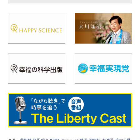
タグ：
北朝鮮
河田成治
ICBM
ロフテッド軌道
戦術核
核兵器
空中起爆