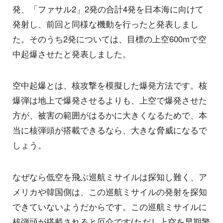
発、「ファサル2」2発の合計4発を日本海に向けて
発射し、前回と同様な機動を行ったと発表しまし
た。そのうち2発については、目標の上空600mで空
中起爆させたと発表しました。
空中起爆とは、核攻撃を模擬した爆発方法です。核
爆弾は地上で爆発させるよりも、上空で爆発させた
方が、被害の範囲がはるかに大きくなるためで、本
当に核弾頭が搭載できるなら、大きな脅威になるで
しょう。
なぜなら低空を飛ぶ巡航ミサイルは探知し難く、ア
メリカや韓国側は、この巡航ミサイルの発射を探知
できていないようだからです。この巡航ミサイルに
核弾頭が搭載されると厄介です(ただし上空を早期警