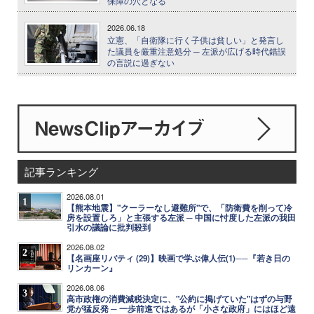
保障の穴となる
2026.06.18
立憲、「自衛隊に行く子供は貧しい」と発言し
た議員を厳重注意処分 ─ 左派が広げる時代錯誤
の言説に過ぎない
記事ランキング
2026.08.01
1
【熊本地震】"クーラーなし避難所"で、「防衛費を削って冷
房を設置しろ」と主張する左派 ─ 中国に忖度した左派の我田
引水の議論に批判殺到
2026.08.02
2
【名画座リバティ (29)】映画で学ぶ偉人伝(1)──『若き日の
リンカーン』
2026.08.06
3
高市政権の消費減税決定に、"公約に掲げていた"はずの与野
党が猛反発 ─ 一歩前進ではあるが「小さな政府」にはほど遠