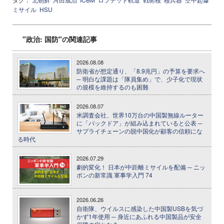
ミサイル
HSU
"政治: 国防"の関連記事
2026.08.08
防衛省が想定通り、「8.9兆円」の予算を要求へ
─ 明白な課題は「隊員集め」で、少子化で現状
の規模を維持するのも困難
2026.08.07
米調査会社、世界10万台の中国製無線ルーター
に「バックドア」が組み込まれていると公表 ─
サプライチェーンの脱中国化が顧客の信頼にな
る時代
2026.07.29
劇的変化！ 日本が中距離ミサイルを配備 ─ ニッ
ポンの新常識 軍事学入門 74
2026.06.26
自衛隊、ウイルスに感染した中国製USBを気づ
かず1年使用 ─ 身近にあふれる中国製品が安全