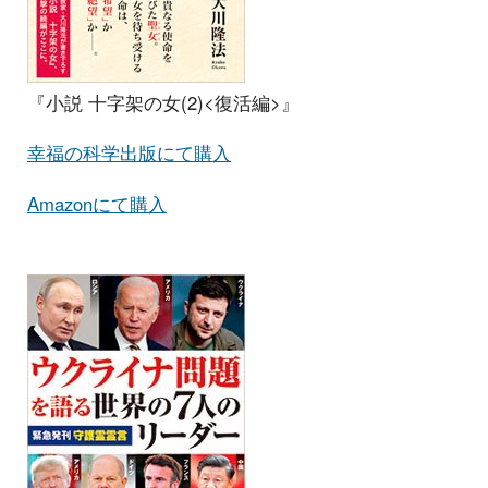
『小説 十字架の女(2)<復活編>』
幸福の科学出版にて購入
Amazonにて購入