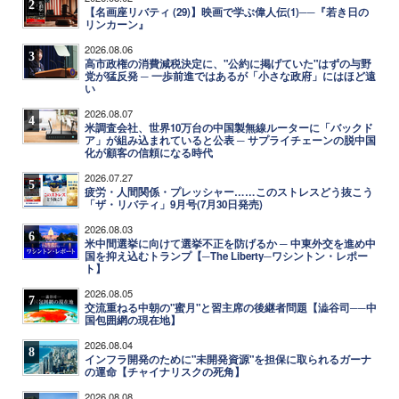
2
【名画座リバティ (29)】映画で学ぶ偉人伝(1)──『若き日の
リンカーン』
2026.08.06
3
高市政権の消費減税決定に、"公約に掲げていた"はずの与野
党が猛反発 ─ 一歩前進ではあるが「小さな政府」にはほど遠
い
2026.08.07
4
米調査会社、世界10万台の中国製無線ルーターに「バックド
ア」が組み込まれていると公表 ─ サプライチェーンの脱中国
化が顧客の信頼になる時代
2026.07.27
5
疲労・人間関係・プレッシャー……このストレスどう抜こう
「ザ・リバティ」9月号(7月30日発売)
2026.08.03
6
米中間選挙に向けて選挙不正を防げるか ─ 中東外交を進め中
国を抑え込むトランプ【─The Liberty─ワシントン・レポー
ト】
2026.08.05
7
交流重ねる中朝の"蜜月"と習主席の後継者問題【澁谷司──中
国包囲網の現在地】
2026.08.04
8
インフラ開発のために"未開発資源"を担保に取られるガーナ
の運命【チャイナリスクの死角】
2026.08.08