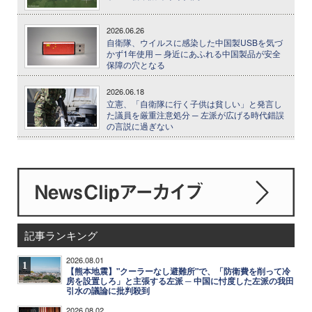
2026.06.26
自衛隊、ウイルスに感染した中国製USBを気づ
かず1年使用 ─ 身近にあふれる中国製品が安全
保障の穴となる
2026.06.18
立憲、「自衛隊に行く子供は貧しい」と発言し
た議員を厳重注意処分 ─ 左派が広げる時代錯誤
の言説に過ぎない
記事ランキング
2026.08.01
1
【熊本地震】"クーラーなし避難所"で、「防衛費を削って冷
房を設置しろ」と主張する左派 ─ 中国に忖度した左派の我田
引水の議論に批判殺到
2026.08.02