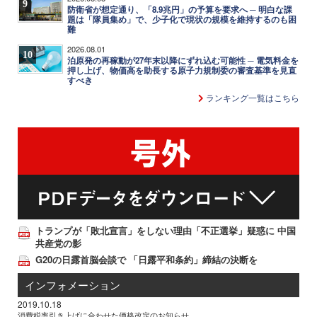
9
防衛省が想定通り、「8.9兆円」の予算を要求へ ─ 明白な課
題は「隊員集め」で、少子化で現状の規模を維持するのも困
難
2026.08.01
10
泊原発の再稼動が27年末以降にずれ込む可能性 ─ 電気料金を
押し上げ、物価高を助長する原子力規制委の審査基準を見直
すべき
ランキング一覧はこちら
トランプが「敗北宣言」をしない理由「不正選挙」疑惑に 中国
共産党の影
G20の日露首脳会談で 「日露平和条約」締結の決断を
インフォメーション
2019.10.18
消費税率引き上げに合わせた価格改定のお知らせ