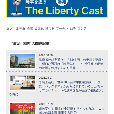
タグ：
北朝鮮
会談
金正恩
核兵器
プーチン
戦争
ロシア
"政治: 国防"の関連記事
2026.08.08
防衛省が想定通り、「8.9兆円」の予算を要求へ
─ 明白な課題は「隊員集め」で、少子化で現状
の規模を維持するのも困難
2026.08.07
米調査会社、世界10万台の中国製無線ルーター
に「バックドア」が組み込まれていると公表 ─
サプライチェーンの脱中国化が顧客の信頼にな
る時代
2026.07.29
劇的変化！ 日本が中距離ミサイルを配備 ─ ニッ
ポンの新常識 軍事学入門 74