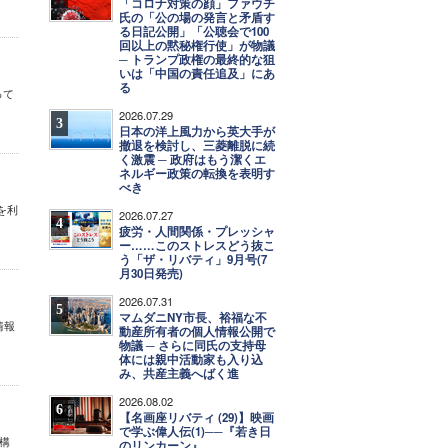
「コロナ対策の顔」ファウチ
氏の「公の場の発言と矛盾す
る日記公開」「公聴会で100
回以上の黙秘権行使」が物議
─ トランプ政権の最終的な狙
いは「中国の責任追及」にあ
る
って
2026.07.29
3
日本の洋上風力から英大手が
撤退を検討し、三菱離脱に続
く激震 ─ 政府はもう潔くエ
ネルギー政策の転換を表明す
べき
を利
2026.07.27
4
疲労・人間関係・プレッシャ
ー……このストレスどう抜こ
う「ザ・リバティ」9月号(7
月30日発売)
2026.07.31
5
マムダニNY市長、裕福な不
情報
動産所有者の個人情報公開で
物議 ─ さらに同氏の支持母
体には親中活動家も入り込
み、共産主義へばく進
2026.08.02
6
【名画座リバティ (29)】映画
で学ぶ偉人伝(1)──『若き日
構
のリンカーン』