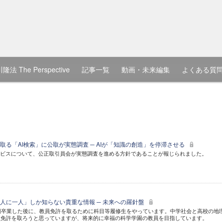
隆法 The Perspective
記事一覧
動画・未来編集
よくある質
取る「AI検索」に公取が実態調査 ─ AIが「知識の創造」を停滞させる
ービスについて、公正取引員会が実態調査を進める方針であることが報じられました。
人に一人」しか知らない貴重な情報 ─ 未来への羅針盤
回卒業した後に、教員免許を取るために科目等履修生をやっています。中学社会と高校の地
員免許を取ろうと思っていますが、将来的に幸福の科学学園の教員を目指しています。