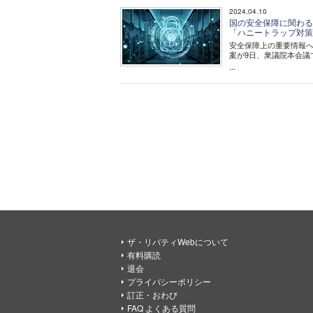
2024.04.10
国の安全保障に関わる
「ハニートラップ対
安全保障上の重要情報
案が9日、衆議院本会議
...
ザ・リバティWebについて
有料購読
退会
プライバシーポリシー
訂正・おわび
FAQ よくある質問