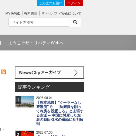
ご支援のお願い
ログイン
MY PAGE
有料購読
ザ・リバティWebについて
問
ようこそザ・リバティWebへ
記事ランキング
2026.08.01
1
【熊本地震】"クーラーなし
避難所"で、「防衛費を削っ
て冷房を設置しろ」と主張す
る左派 ─ 中国に忖度した左
派の我田引水の議論に批判殺
到
理・
2026.07.30
2