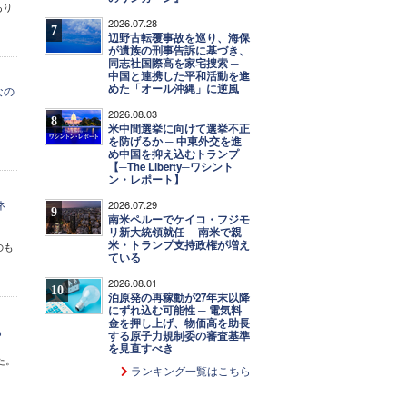
あり
2026.07.28
7
辺野古転覆事故を巡り、海保
が遺族の刑事告訴に基づき、
同志社国際高を家宅捜索 ─
中国と連携した平和活動を進
めた「オール沖縄」に逆風
なの
2026.08.03
8
米中間選挙に向けて選挙不正
を防げるか ─ 中東外交を進
め中国を抑え込むトランプ
【─The Liberty─ワシント
ン・レポート】
ネ
2026.07.29
9
南米ペルーでケイコ・フジモ
リ新大統領就任 ─ 南米で親
米・トランプ支持政権が増え
のも
ている
2026.08.01
10
泊原発の再稼動が27年末以降
にずれ込む可能性 ─ 電気料
金を押し上げ、物価高を助長
も
する原子力規制委の審査基準
を見直すべき
た。
ランキング一覧はこちら