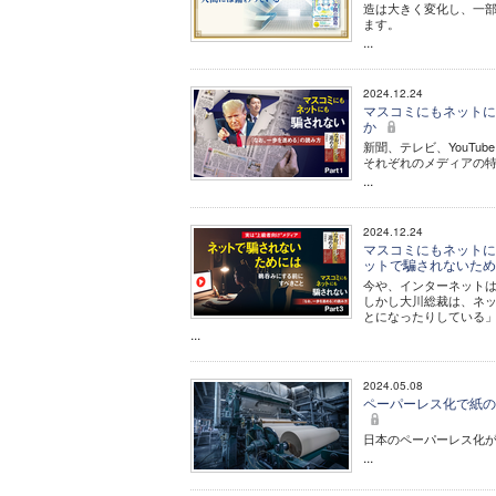
造は大きく変化し、一部
ます。
...
2024.12.24
マスコミにもネットにも
か
新聞、テレビ、YouTube
それぞれのメディアの
...
2024.12.24
マスコミにもネットにも
ットで騙されないた
今や、インターネット
しかし大川総裁は、ネ
とになったりしている」
...
2024.05.08
ペーパーレス化で紙の
日本のペーパーレス化が
...