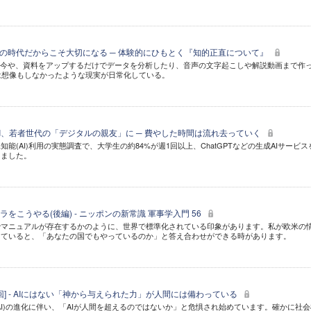
盛の時代だからこそ大切になる ─ 体験的にひもとく『知的正直について』
。今や、資料をアップするだけでデータを分析したり、音声の文字起こしや解説動画まで作
は想像もしなかったような現実が日常化している。
成AI、若者世代の「デジタルの親友」に ─ 費やした時間は流れ去っていく
能(AI)利用の実態調査で、大学生の約84%が週1回以上、ChatGPTなどの生成AIサービス
りました。
をこうやる(後編) - ニッポンの新常識 軍事学入門 56
でマニュアルが存在するかのように、世界で標準化されている印象があります。私が欧米の
っていると、「あなたの国でもやっているのか」と答え合わせができる時があります。
第8回] - AIにはない「神から与えられた力」が人間には備わっている
AI)の進化に伴い、「AIが人間を超えるのではないか」と危惧され始めています。確かに社会