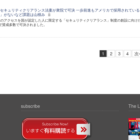
セキュリティクリアランス法案が衆院で可決 一歩前進もアメリカで採用されている
策」がないなど課題は山積み
へのアクセスを国が認定した人に限定する「セキュリティクリアランス」制度の創設に向け
で賛成多数で可決されました。
1
2
3
4
次
subscribe
The L