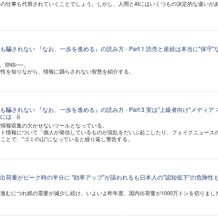
の仕事も代替されていくことでしょう。しかし、人間とAIにはいくつもの決定的な違いが
騙されない 『なお、一歩を進める』の読み方 - Part 1 読売と産経は本当に"保守"
、SNS──。
特性を知りながら、情報に踊らされない智慧を紹介する。
騙されない 『なお、一歩を進める』の読み方 - Part 3 実は"上級者向け"メディア 
めには
は情報収集の欠かせないツールとなっている。
ット情報について「個人が発信しているものが混乱をだいぶ起こしたり、フェイクニュース
ことで、"ゴミの山"になっていると繰り返し警告する。
出荷量がピーク時の半分に "効率アップ"が謳われるも日本人の"認知低下"の危険性
進むにつれ紙の需要が減少し続け、いよいよ昨年度、国内出荷量が1000万トンを切りまし