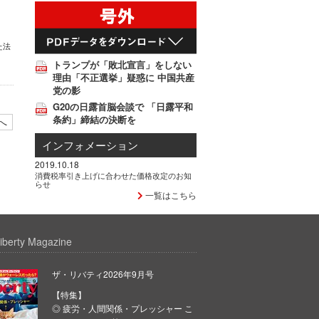
た法
トランプが「敗北宣言」をしない
理由「不正選挙」疑惑に 中国共産
党の影
G20の日露首脳会談で 「日露平和
条約」締結の決断を
へ
インフォメーション
2019.10.18
消費税率引き上げに合わせた価格改定のお知
らせ
一覧はこちら
iberty Magazine
ザ・リバティ2026年9月号
【特集】
◎ 疲労・人間関係・プレッシャー こ