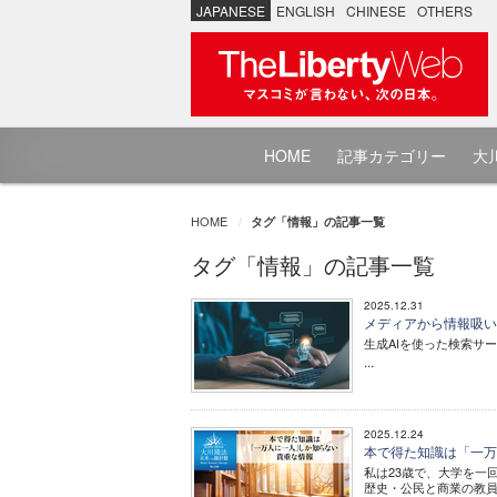
JAPANESE
ENGLISH
CHINESE
OTHERS
HOME
記事カテゴリー
大川
HOME
タグ「情報」の記事一覧
タグ「情報」の記事一覧
2025.12.31
メディアから情報吸い
生成AIを使った検索サ
...
2025.12.24
本で得た知識は「一万
私は23歳で、大学を一
歴史・公民と商業の教