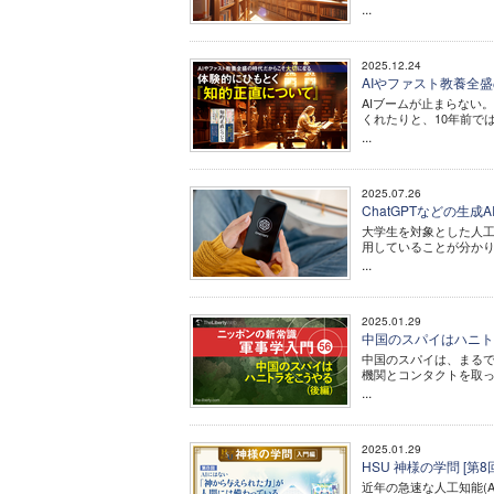
...
2025.12.24
AIやファスト教養全
AIブームが止まらない
くれたりと、10年前で
...
2025.07.26
ChatGPTなどの生
大学生を対象とした人工知
用していることが分か
...
2025.01.29
中国のスパイはハニトラ
中国のスパイは、まる
機関とコンタクトを取
...
2025.01.29
HSU 神様の学問 [
近年の急速な人工知能(