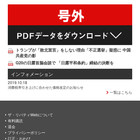
トランプが「敗北宣言」をしない理由「不正選挙」疑惑に 中国
共産党の影
G20の日露首脳会談で 「日露平和条約」締結の決断を
インフォメーション
2019.10.18
消費税率引き上げに合わせた価格改定のお知らせ
一覧はこちら
ザ・リバティWebについて
有料購読
退会
プライバシーポリシー
訂正・おわび