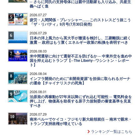
─ さらに同氏の支持母体には親中活動家も入り込み、共産主
義へばく進
2026.07.27
5
疲労・人間関係・プレッシャー……このストレスどう抜こう
「ザ・リバティ」9月号(7月30日発売)
2026.07.29
6
日本の洋上風力から英大手が撤退を検討し、三菱離脱に続く
激震 ─ 政府はもう潔くエネルギー政策の転換を表明すべき
2026.08.03
7
米中間選挙に向けて選挙不正を防げるか ─ 中東外交を進め中
国を抑え込むトランプ【─The Liberty─ワシントン・レポー
ト】
2026.08.04
8
インフラ開発のために"未開発資源"を担保に取られるガーナ
の運命【チャイナリスクの死角】
2026.08.01
9
泊原発の再稼動が27年末以降にずれ込む可能性 ─ 電気料金を
押し上げ、物価高を助長する原子力規制委の審査基準を見直
すべき
2026.07.29
10
南米ペルーでケイコ・フジモリ新大統領就任 ─ 南米で親米・
トランプ支持政権が増えている
ランキング一覧はこちら