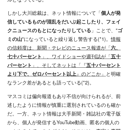
しかし大川総裁は、ネット情報について「
個人が発
信しているものが混乱をだいぶ起こしたり、フェイ
クニュースのもとになったりしている
」ことで、"
ゴ
ミの山
"になっていると繰り返し警告する(*1)。
情報
の信頼度は、新聞・テレビのニュース報道が「
六、
七十パーセント
」、ワイドショーや週刊誌が「
五十
パーセント
」、そしてネットは「『
五十パーセント
より下で、ゼロパーセント以上
』のどこか」
と明確
なランク差があるとも語っている(*2)。
マスコミは偏向報道もあり不信が向けられるが、前
述したように情報が慎重に選別されているのも確か
だ。一方、ネット情報は大手新聞・雑誌社の電子版
から、個人が発信するYouTube動画、匿名の個人の