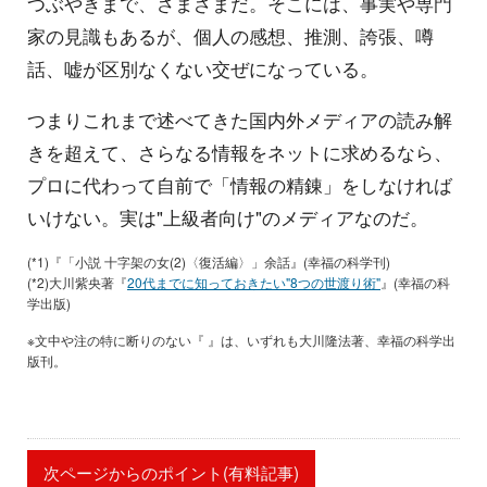
つぶやきまで、さまざまだ。そこには、事実や専門
家の見識もあるが、個人の感想、推測、誇張、噂
話、嘘が区別なくない交ぜになっている。
つまりこれまで述べてきた国内外メディアの読み解
きを超えて、さらなる情報をネットに求めるなら、
プロに代わって自前で「情報の精錬」をしなければ
いけない。実は"上級者向け"のメディアなのだ。
(*1)『「小説 十字架の女(2)〈復活編〉」余話』(幸福の科学刊)
(*2)大川紫央著『
20代までに知っておきたい"8つの世渡り術"
』(幸福の科
学出版)
※文中や注の特に断りのない『 』は、いずれも大川隆法著、幸福の科学出
版刊。
次ページからのポイント(有料記事)