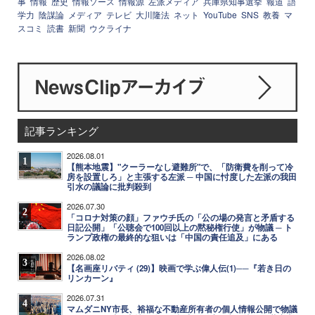
事
情報
歴史
情報ソース
情報源
左派メディア
兵庫県知事選挙
報道
語
学力
陰謀論
メディア
テレビ
大川隆法
ネット
YouTube
SNS
教養
マ
スコミ
読書
新聞
ウクライナ
記事ランキング
2026.08.01
1
【熊本地震】"クーラーなし避難所"で、「防衛費を削って冷
房を設置しろ」と主張する左派 ─ 中国に忖度した左派の我田
引水の議論に批判殺到
2026.07.30
2
「コロナ対策の顔」ファウチ氏の「公の場の発言と矛盾する
日記公開」「公聴会で100回以上の黙秘権行使」が物議 ─ ト
ランプ政権の最終的な狙いは「中国の責任追及」にある
2026.08.02
3
【名画座リバティ (29)】映画で学ぶ偉人伝(1)──『若き日の
リンカーン』
2026.07.31
4
マムダニNY市長、裕福な不動産所有者の個人情報公開で物議