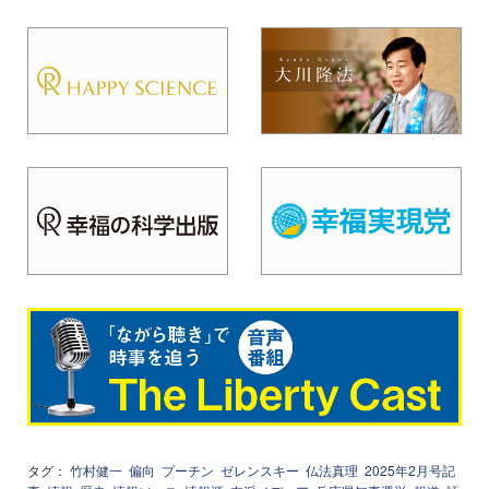
タグ：
竹村健一
偏向
プーチン
ゼレンスキー
仏法真理
2025年2月号記