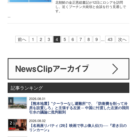
北朝鮮の金正恩総書記が12日にロシアを訪問
し、近くプーチン大統領と会談を行う見通しで
す。
...
前へ
1
2
3
4
5
6
7
8
9
...
43
次へ
記事ランキング
2026.08.01
1
【熊本地震】"クーラーなし避難所"で、「防衛費を削って冷
房を設置しろ」と主張する左派 ─ 中国に忖度した左派の我田
引水の議論に批判殺到
2026.08.02
2
【名画座リバティ (29)】映画で学ぶ偉人伝(1)──『若き日の
リンカーン』