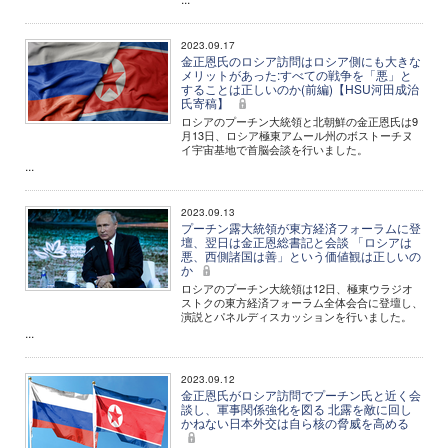
2023.09.17
金正恩氏のロシア訪問はロシア側にも大きな
メリットがあった:すべての戦争を「悪」と
することは正しいのか(前編)【HSU河田成治
氏寄稿】
ロシアのプーチン大統領と北朝鮮の金正恩氏は9
月13日、ロシア極東アムール州のボストーチヌ
イ宇宙基地で首脳会談を行いました。
...
2023.09.13
プーチン露大統領が東方経済フォーラムに登
壇、翌日は金正恩総書記と会談 「ロシアは
悪、西側諸国は善」という価値観は正しいの
か
ロシアのプーチン大統領は12日、極東ウラジオ
ストクの東方経済フォーラム全体会合に登壇し、
演説とパネルディスカッションを行いました。
...
2023.09.12
金正恩氏がロシア訪問でプーチン氏と近く会
談し、軍事関係強化を図る 北露を敵に回し
かねない日本外交は自ら核の脅威を高める