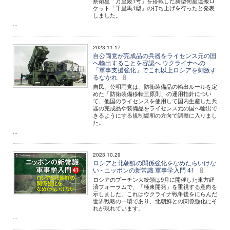
察衛星「万里鏡1号」を搭載した新型衛星運搬ロ
ケット「千里馬1型」の打ち上げを行ったと発表
しました。
...
2023.11.17
自公両党が完成品の兵器をライセンス元の国
へ輸出することを容認へ ウクライナへの
「軍事支援強化」でこれ以上ロシアを刺激す
るなかれ
自民、公明両党は、防衛装備品の輸出ルールを定
めた「防衛装備移転三原則」の運用指針につい
て、他国のライセンスを使用して国内生産した兵
器の完成品や装備品をライセンス元の国へ輸出で
きるようにする規制緩和の方向で調整に入りまし
た。
...
2023.10.29
ロシアと北朝鮮の関係強化をなめたらいけな
い - ニッポンの新常識 軍事学入門 41
ロシアのプーチン大統領は9月に開催した東方経
済フォーラムで、「極東開発」を重視する意向を
示しました。これはウクライナ戦争後をにらんだ
世界戦略の一環であり、北朝鮮との関係強化にそ
れが現れています。
...