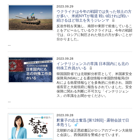
2023.09.29
ウクライナは今年の戦闘では失った領土の方
が多い、米紙NYTが報道 戦い続ければ戦い
続けるほど領土を失うジレンマ
反攻作戦を実施し、南部や東部で前進しているこ
とをアピールしているウクライナは、今年の戦闘
では、ロシアに制圧された領土の方が多いことが
分かりました。
...
2023.09.28
インテリジェンスの常識 日本国内にも北の
特殊工作員がいる
韓国国防省では北朝鮮分析官として、米国家安全
保障局(NSA)による通信情報や米国防情報局(DI
A)による衛星情報などを多角的に分析され、国防
省長官と大統領府に報告をされていました。安全
保障に関わる判断に不可欠な「インテリジェン
ス」の常識をお聞かせください。
...
2023.09.28
釈量子の志士奮迅 [第128回] - 露朝会談で日
本危うし
北朝鮮の金正恩総書記がロシアのプーチン大統領
と会談し、西側諸国を警戒させています。
...