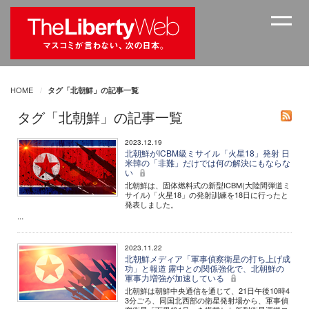
HOME
タグ「北朝鮮」の記事一覧
タグ「北朝鮮」の記事一覧
2023.12.19
北朝鮮がICBM級ミサイル「火星18」発射 日
米韓の「非難」だけでは何の解決にもならな
い
北朝鮮は、固体燃料式の新型ICBM(大陸間弾道ミ
サイル)「火星18」の発射訓練を18日に行ったと
発表しました。
...
2023.11.22
北朝鮮メディア「軍事偵察衛星の打ち上げ成
功」と報道 露中との関係強化で、北朝鮮の
軍事力増強が加速している
北朝鮮は朝鮮中央通信を通じて、21日午後10時4
3分ごろ、同国北西部の衛星発射場から、軍事偵