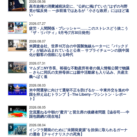
2026.08.06
3
高市政権の消費減税決定に、"公約に掲げていた"はずの与野
党が猛反発 ─ 一歩前進ではあるが「小さな政府」にはほど遠
い
2026.07.27
4
疲労・人間関係・プレッシャー……このストレスどう抜こう
「ザ・リバティ」9月号(7月30日発売)
2026.08.07
5
米調査会社、世界10万台の中国製無線ルーターに「バックド
ア」が組み込まれていると公表 ─ サプライチェーンの脱中国
化が顧客の信頼になる時代
2026.07.31
6
マムダニNY市長、裕福な不動産所有者の個人情報公開で物議
─ さらに同氏の支持母体には親中活動家も入り込み、共産主
義へばく進
2026.08.03
7
米中間選挙に向けて選挙不正を防げるか ─ 中東外交を進め中
国を抑え込むトランプ【─The Liberty─ワシントン・レポー
ト】
2026.08.05
8
交流重ねる中朝の"蜜月"と習主席の後継者問題【澁谷司──中
国包囲網の現在地】
2026.08.04
9
インフラ開発のために"未開発資源"を担保に取られるガーナ
の運命【チャイナリスクの死角】