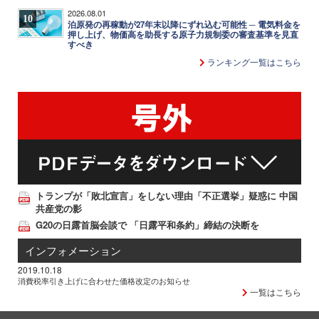
2026.08.01
10
泊原発の再稼動が27年末以降にずれ込む可能性 ─ 電気料金を
押し上げ、物価高を助長する原子力規制委の審査基準を見直
すべき
ランキング一覧はこちら
トランプが「敗北宣言」をしない理由「不正選挙」疑惑に 中国
共産党の影
G20の日露首脳会談で 「日露平和条約」締結の決断を
インフォメーション
2019.10.18
消費税率引き上げに合わせた価格改定のお知らせ
一覧はこちら