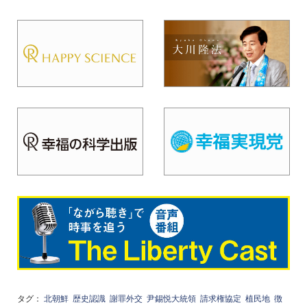
タグ：
北朝鮮
歴史認識
謝罪外交
尹錫悦大統領
請求権協定
植民地
徴