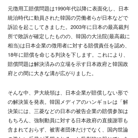
元徴用工賠償問題は1990年代以降に表面化し、日本
統治時代に動員された韓国の労働者らが日本などで
訴訟を起こしてきました。2003年に日本の最高裁判
所で敗訴が確定したものの、韓国の大法院(最高裁に
相当)は日本企業の徴用者に対する賠償責任を認め、
18年に賠償を命じる判決を下します。これにより、
賠償問題は解決済みの立場を示す日本政府と韓国政
府との間に大きな溝が広がりました。
そんな中、尹大統領は、日本企業が賠償しない形で
の解決策を発表。韓国メディアのハンギョレは「解
決策には、三菱などの日本の被告企業の賠償参加は
もちろん、強制動員に対する日本政府の直接謝罪も
含まれておらず、被害者団体だけでなく、国内世論