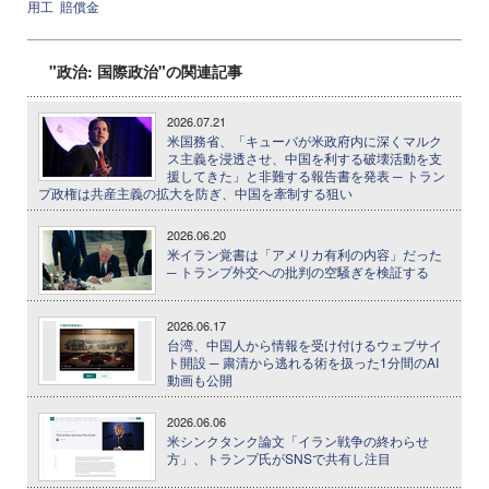
用工
賠償金
"政治: 国際政治"の関連記事
2026.07.21
米国務省、「キューバが米政府内に深くマルク
ス主義を浸透させ、中国を利する破壊活動を支
援してきた」と非難する報告書を発表 ─ トラン
プ政権は共産主義の拡大を防ぎ、中国を牽制する狙い
2026.06.20
米イラン覚書は「アメリカ有利の内容」だった
─ トランプ外交への批判の空騒ぎを検証する
2026.06.17
台湾、中国人から情報を受け付けるウェブサイ
ト開設 ─ 粛清から逃れる術を扱った1分間のAI
動画も公開
2026.06.06
米シンクタンク論文「イラン戦争の終わらせ
方」、トランプ氏がSNSで共有し注目