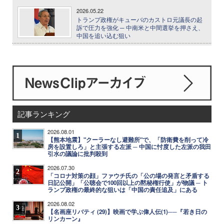
2026.05.22
トランプ政権がキューバのカストロ元議長の起
訴で圧力を強化 ─ 中南米と中間選挙を押さえ、
中国を追い込む狙い
記事ランキング
2026.08.01
1
【熊本地震】"クーラーなし避難所"で、「防衛費を削って冷
房を設置しろ」と主張する左派 ─ 中国に忖度した左派の我田
引水の議論に批判殺到
2026.07.30
2
「コロナ対策の顔」ファウチ氏の「公の場の発言と矛盾する
日記公開」「公聴会で100回以上の黙秘権行使」が物議 ─ ト
ランプ政権の最終的な狙いは「中国の責任追及」にある
2026.08.02
3
【名画座リバティ (29)】映画で学ぶ偉人伝(1)──『若き日の
リンカーン』