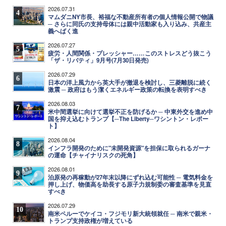
2026.07.31
4
マムダニNY市長、裕福な不動産所有者の個人情報公開で物議
─ さらに同氏の支持母体には親中活動家も入り込み、共産主
義へばく進
2026.07.27
5
疲労・人間関係・プレッシャー……このストレスどう抜こう
「ザ・リバティ」9月号(7月30日発売)
2026.07.29
6
日本の洋上風力から英大手が撤退を検討し、三菱離脱に続く
激震 ─ 政府はもう潔くエネルギー政策の転換を表明すべき
2026.08.03
7
米中間選挙に向けて選挙不正を防げるか ─ 中東外交を進め中
国を抑え込むトランプ【─The Liberty─ワシントン・レポー
ト】
2026.08.04
8
インフラ開発のために"未開発資源"を担保に取られるガーナ
の運命【チャイナリスクの死角】
2026.08.01
9
泊原発の再稼動が27年末以降にずれ込む可能性 ─ 電気料金を
押し上げ、物価高を助長する原子力規制委の審査基準を見直
すべき
2026.07.29
10
南米ペルーでケイコ・フジモリ新大統領就任 ─ 南米で親米・
トランプ支持政権が増えている