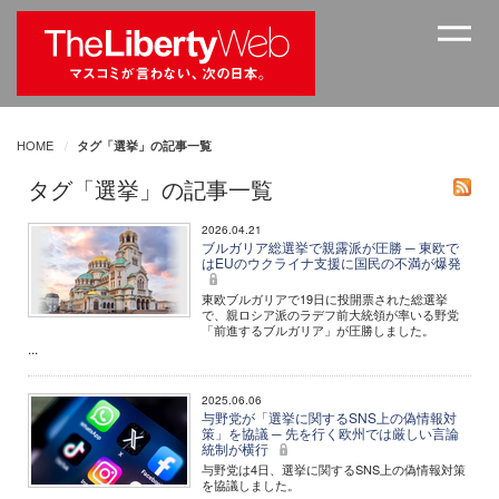
HOME
タグ「選挙」の記事一覧
タグ「選挙」の記事一覧
2026.04.21
ブルガリア総選挙で親露派が圧勝 ─ 東欧で
はEUのウクライナ支援に国民の不満が爆発
東欧ブルガリアで19日に投開票された総選挙
で、親ロシア派のラデフ前大統領が率いる野党
「前進するブルガリア」が圧勝しました。
...
2025.06.06
与野党が「選挙に関するSNS上の偽情報対
策」を協議 ─ 先を行く欧州では厳しい言論
統制が横行
与野党は4日、選挙に関するSNS上の偽情報対策
を協議しました。