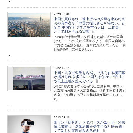
...
2023.06.02
中国に買収され、親中派への投票を求めた台
湾の有力者が「中国に従わざるを得ない」と
証言 中国でビジネスをする人は「工作員」
として利用される実態
2020年台湾総統選に立候補した親中派の韓国瑜
(かん・こくゆ)氏に投票するよう、中国が台湾の
有力者に金銭を渡し、選挙に介入していたと、朝
日新聞が1日に報じました。
...
2022.10.14
中国・北京で習氏を名指しで批判する横断幕
が掲げられる 多くの中国人は心の中で自由
や民主主義を望んでいる
5年に1度の共産党大会が16日に迫る中、中国・
北京市内の海淀区の高架橋に、習近平国家主席を
名指しで非難する巨大な横断幕が掲げられまし
た。
...
2022.08.30
米ランド研究所、メタバースがユーザーの感
情に影響し、選挙結果を操作すると指摘 古
くて新しい問題が起きる恐れ