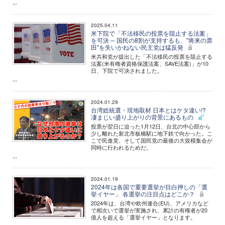
...
2025.04.11
米下院で「不法移民の投票を阻止する法案」
を可決 ─ 国民の8割が支持するも、"将来の票
田"を失いかねない民主党は猛反発
米共和党が提出した「不法移民の投票を阻止する
法案(米有権者資格保護法案、SAVE法案)」が10
日、下院で可決されました。
...
2024.01.29
台湾総統選・現地取材 日本とはケタ違い!?
凄まじい盛り上がりの背景にあるもの
投票が翌日に迫った1月12日、台北の中心部から
少し離れた新北市板橋駅に地下鉄で向かった。こ
こで民進党、そして国民党の最後の大規模集会が
同時に行われるためだ。
...
2024.01.19
2024年は各国で重要選挙が目白押しの「選
挙イヤー」 各選挙の注目点はどこか？
2024年は、台湾や欧州連合(EU)、アメリカなど
で相次いで選挙が実施され、累計の有権者が20
億人を超える「選挙イヤー」となります。