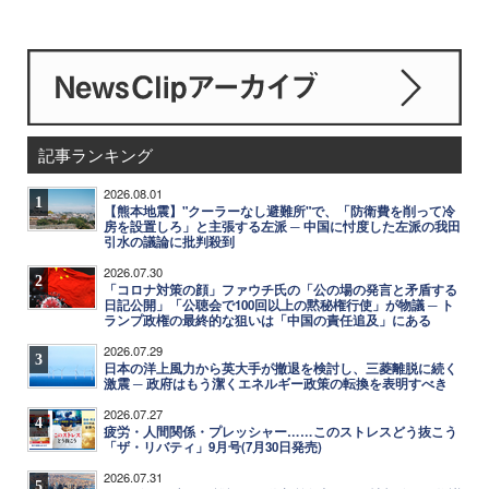
記事ランキング
2026.08.01
1
【熊本地震】"クーラーなし避難所"で、「防衛費を削って冷
房を設置しろ」と主張する左派 ─ 中国に忖度した左派の我田
引水の議論に批判殺到
2026.07.30
2
「コロナ対策の顔」ファウチ氏の「公の場の発言と矛盾する
日記公開」「公聴会で100回以上の黙秘権行使」が物議 ─ ト
ランプ政権の最終的な狙いは「中国の責任追及」にある
2026.07.29
3
日本の洋上風力から英大手が撤退を検討し、三菱離脱に続く
激震 ─ 政府はもう潔くエネルギー政策の転換を表明すべき
2026.07.27
4
疲労・人間関係・プレッシャー……このストレスどう抜こう
「ザ・リバティ」9月号(7月30日発売)
2026.07.31
5