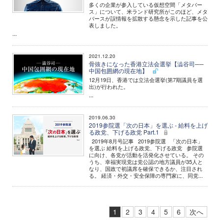
多くの企業が参入している仮想空間「メタバー
ス」について、米ランド研究所がこのほど、メタ
バースが誤情報を拡散する懸念を示した記事を公
表しました。
...
2021.12.20
骨抜きになった香港立法会選挙【澁谷司──
中国包囲網の現在地】
12月19日、香港では立法会選挙(第7期議員を選
出)が行われた。
...
2019.06.30
2019参院選「次の日本」を選ぶ - 給料を上げ
る政党、下げる政党 Part.1
2019年8月号記事 2019参院選 「次の日本」
を選ぶ 給料を上げる政党、下げる政党 参院選
に向け、各党が活動を活発化させている。 その
うち、幸福実現党は党公認の地方議員が35人と
なり、国政で初議席を確保できるか、注目され
る。 経済・外交・安全保障の専門家に、同党...
1
2
3
4
5
6
次へ