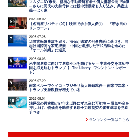
マムダニNY市長、裕福な不動産所有者の個人情報公開で物議
─ さらに同氏の支持母体には親中活動家も入り込み、共産主
義へばく進
2026.08.02
6
【名画座リバティ (29)】映画で学ぶ偉人伝(1)──『若き日の
リンカーン』
2026.07.28
7
辺野古転覆事故を巡り、海保が遺族の刑事告訴に基づき、同
志社国際高を家宅捜索 ─ 中国と連携した平和活動を進めた
「オール沖縄」に逆風
2026.08.03
8
米中間選挙に向けて選挙不正を防げるか ─ 中東外交を進め中
国を抑え込むトランプ【─The Liberty─ワシントン・レポー
ト】
2026.07.29
9
南米ペルーでケイコ・フジモリ新大統領就任 ─ 南米で親米・
トランプ支持政権が増えている
2026.08.01
10
泊原発の再稼動が27年末以降にずれ込む可能性 ─ 電気料金を
押し上げ、物価高を助長する原子力規制委の審査基準を見直
すべき
ランキング一覧はこちら