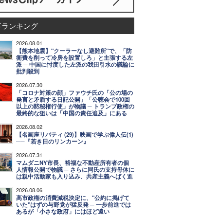
事ランキング
2026.08.01
【熊本地震】"クーラーなし避難所"で、「防
衛費を削って冷房を設置しろ」と主張する左
派 ─ 中国に忖度した左派の我田引水の議論に
批判殺到
2026.07.30
「コロナ対策の顔」ファウチ氏の「公の場の
発言と矛盾する日記公開」「公聴会で100回
以上の黙秘権行使」が物議 ─ トランプ政権の
最終的な狙いは「中国の責任追及」にある
2026.08.02
【名画座リバティ (29)】映画で学ぶ偉人伝(1)
──『若き日のリンカーン』
2026.07.31
マムダニNY市長、裕福な不動産所有者の個
人情報公開で物議 ─ さらに同氏の支持母体に
は親中活動家も入り込み、共産主義へばく進
2026.08.06
高市政権の消費減税決定に、"公約に掲げて
いた"はずの与野党が猛反発 ─ 一歩前進では
あるが「小さな政府」にはほど遠い