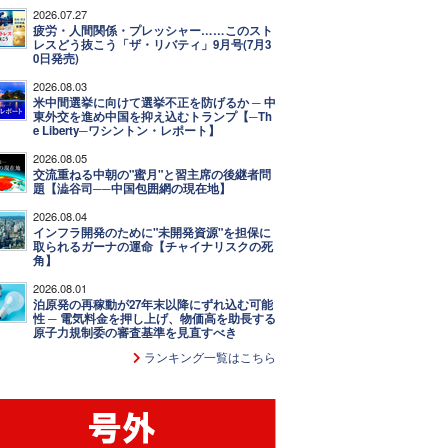
2026.07.27
疲労・人間関係・プレッシャー……このスト
レスどう抜こう「ザ・リバティ」9月号(7月3
0日発売)
2026.08.03
米中間選挙に向けて選挙不正を防げるか ─ 中
東外交を進め中国を抑え込むトランプ【─Th
e Liberty─ワシントン・レポート】
2026.08.05
交流重ねる中朝の"蜜月"と習主席の後継者問
題【澁谷司──中国包囲網の現在地】
2026.08.04
インフラ開発のために"未開発資源"を担保に
取られるガーナの運命【チャイナリスクの死
角】
2026.08.01
泊原発の再稼動が27年末以降にずれ込む可能
性 ─ 電気料金を押し上げ、物価高を助長する
原子力規制委の審査基準を見直すべき
ランキング一覧はこちら