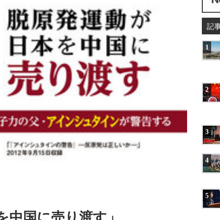
記
1
2
3
4
5
を中国に売り渡す」