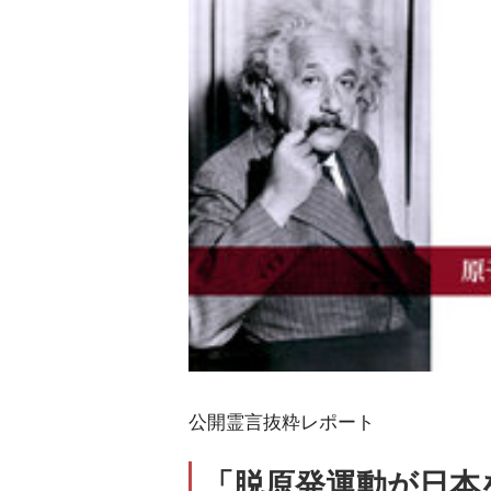
公開霊言抜粋レポート
「脱原発運動が日本