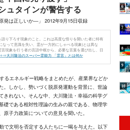
シュタインが警告する
6
は正しいか―」 2012年9月15日収録
7
を語り下ろす現象のこと。これは高度な悟りを開いた者に特有
になって意識を失い、霊が一方的にしゃべる現象)とは異な
8
霊言現象を行う者の言語中枢から、必要な言葉を選び出し、日
⇒⇒大川隆法のスーパー霊能力 「霊言」とは何か
9
にするエネルギー戦略をまとめたが、産業界などか
た。しかし、勢いづく脱原発運動を背景に、世論
10
てきれない。そんな中、大川隆法・幸福の科学グ
基礎である相対性理論の生みの親である、物理学
、原子力政策についての意見を聞いた。
運動で文明を否定する人たちに一喝を与えた。以下