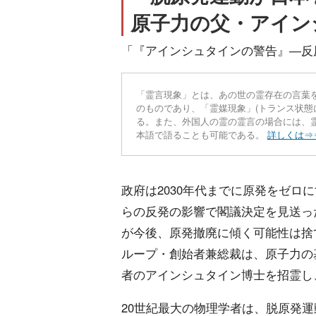
原子力の父・アイン
「『アインシュタインの警告』―反原発
「霊言現象」とは、あの世の霊存在の言葉
のものであり、「霊媒現象」(トランス状態
る。また、外国人の霊の霊言の場合には、
本語で語ることも可能である。
詳しくは⇒
政府は2030年代までに原発をゼロ
らの反発の影響で閣議決定を見送っ
が今後、原発撤廃に傾く可能性は捨
ループ・創始者兼総裁は、原子力の
者のアインシュタイン博士を招霊し
20世紀最大の物理学者は、脱原発