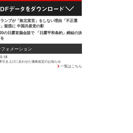
トランプが「敗北宣言」をしない理由「不正選
」疑惑に 中国共産党の影
20の日露首脳会談で 「日露平和条約」締結の決
断を
ンフォメーション
0.18
率引き上げに合わせた価格改定のお知らせ
一覧はこちら