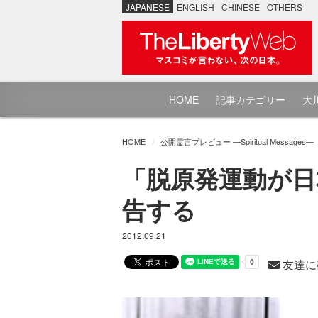
JAPANESE
ENGLISH
CHINESE
OTHERS
HOME
記事カテゴリー
大川
HOME
公開霊言プレビュー ―Spiritual Messages―
「脱原発運動が日
告する
2012.09.21
友達に