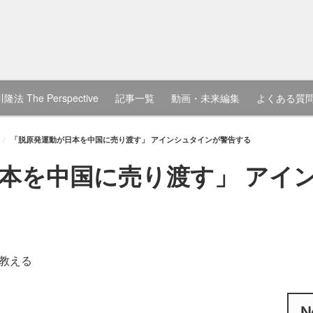
隆法 The Perspective
記事一覧
動画・未来編集
よくある質
「脱原発運動が日本を中国に売り渡す」 アインシュタインが警告する
本を中国に売り渡す」 アイ
教える