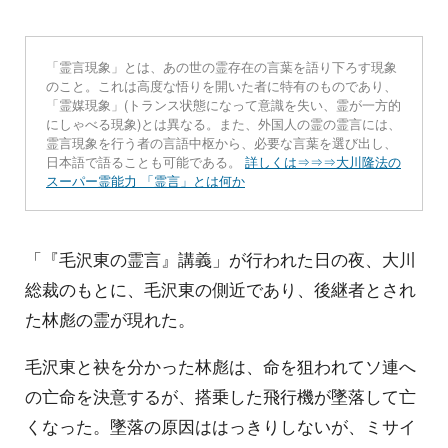
「霊言現象」とは、あの世の霊存在の言葉を語り下ろす現象
のこと。これは高度な悟りを開いた者に特有のものであり、
「霊媒現象」(トランス状態になって意識を失い、霊が一方的
にしゃべる現象)とは異なる。また、外国人の霊の霊言には、
霊言現象を行う者の言語中枢から、必要な言葉を選び出し、
日本語で語ることも可能である。
詳しくは⇒⇒⇒大川隆法の
スーパー霊能力 「霊言」とは何か
「『毛沢東の霊言』講義」が行われた日の夜、大川
総裁のもとに、毛沢東の側近であり、後継者とされ
た林彪の霊が現れた。
毛沢東と袂を分かった林彪は、命を狙われてソ連へ
の亡命を決意するが、搭乗した飛行機が墜落して亡
くなった。墜落の原因ははっきりしないが、ミサイ