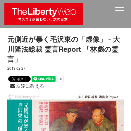
元側近が暴く毛沢東の「虚像」 - 大
川隆法総裁 霊言Report 「林彪の霊
言」
2019.02.27
友達に教える