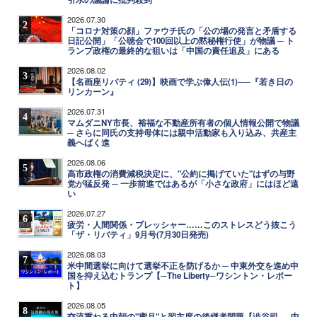
2026.07.30
2
「コロナ対策の顔」ファウチ氏の「公の場の発言と矛盾する
日記公開」「公聴会で100回以上の黙秘権行使」が物議 ─ ト
ランプ政権の最終的な狙いは「中国の責任追及」にある
2026.08.02
3
【名画座リバティ (29)】映画で学ぶ偉人伝(1)──『若き日の
リンカーン』
2026.07.31
4
マムダニNY市長、裕福な不動産所有者の個人情報公開で物議
─ さらに同氏の支持母体には親中活動家も入り込み、共産主
義へばく進
2026.08.06
5
高市政権の消費減税決定に、"公約に掲げていた"はずの与野
党が猛反発 ─ 一歩前進ではあるが「小さな政府」にはほど遠
い
2026.07.27
6
疲労・人間関係・プレッシャー……このストレスどう抜こう
「ザ・リバティ」9月号(7月30日発売)
2026.08.03
7
米中間選挙に向けて選挙不正を防げるか ─ 中東外交を進め中
国を抑え込むトランプ【─The Liberty─ワシントン・レポー
ト】
2026.08.05
8
交流重ねる中朝の"蜜月"と習主席の後継者問題【澁谷司──中