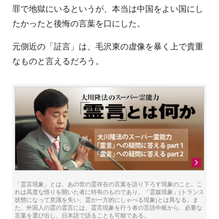
罪で地獄にいるというが、本当は中国をよい国にし
たかったと後悔の言葉を口にした。
元側近の「証言」は、毛沢東の虚像を暴く上で貴重
なものと言えるだろう。
「霊言現象」とは、あの世の霊存在の言葉を語り下ろす現象のこと。こ
れは高度な悟りを開いた者に特有のものであり、「霊媒現象」(トランス
状態になって意識を失い、霊が一方的にしゃべる現象)とは異なる。ま
た、外国人の霊の霊言には、霊言現象を行う者の言語中枢から、必要な
言葉を選び出し、日本語で語ることも可能である。