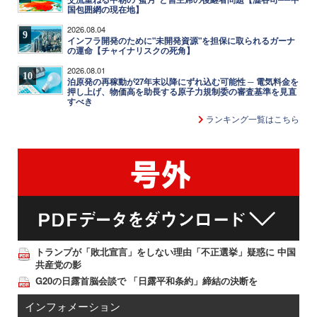
国包囲網の現在地】
2026.08.04
9
インフラ開発のために"未開発資源"を担保に取られるガーナ
の運命【チャイナリスクの死角】
2026.08.01
10
泊原発の再稼動が27年末以降にずれ込む可能性 ─ 電気料金を
押し上げ、物価高を助長する原子力規制委の審査基準を見直
すべき
ランキング一覧はこちら
トランプが「敗北宣言」をしない理由「不正選挙」疑惑に 中国
共産党の影
G20の日露首脳会談で 「日露平和条約」締結の決断を
インフォメーション