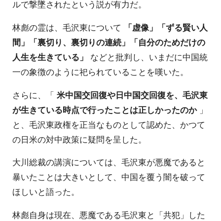
ルで撃墜されたという説が有力だ。
林彪の霊は、毛沢東について
「虚像」「ずる賢い人
間」「裏切り、裏切りの連続」「自分のためだけの
人生を生きている」
などと批判し、いまだに中国統
一の象徴のように祀られていることを嘆いた。
さらに、「
米中国交回復や日中国交回復を、毛沢東
が生きている時点で行ったことは正しかったのか
」
と、毛沢東政権を正当なものとして認めた、かつて
の日米の対中政策に疑問を呈した。
大川総裁の講演については、毛沢東が悪魔であると
暴いたことは大きいとして、中国を覆う闇を破って
ほしいと語った。
林彪自身は現在、悪魔である毛沢東と「共犯」した