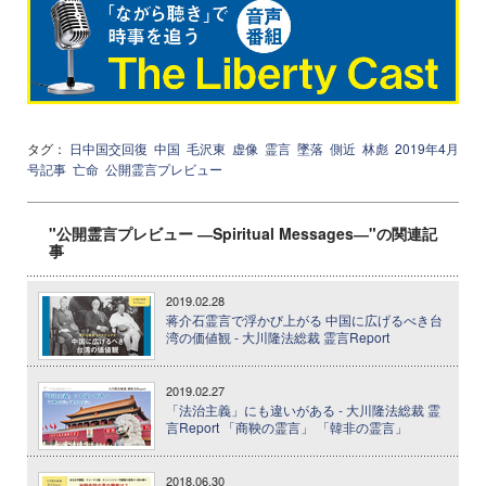
タグ：
日中国交回復
中国
毛沢東
虚像
霊言
墜落
側近
林彪
2019年4月
号記事
亡命
公開霊言プレビュー
"公開霊言プレビュー ―Spiritual Messages―"の関連記
事
2019.02.28
蒋介石霊言で浮かび上がる 中国に広げるべき台
湾の価値観 - 大川隆法総裁 霊言Report
2019.02.27
「法治主義」にも違いがある - 大川隆法総裁 霊
言Report 「商鞅の霊言」 「韓非の霊言」
2018.06.30