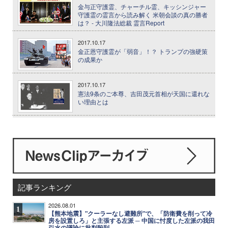
金与正守護霊、チャーチル霊、キッシンジャー
守護霊の霊言から読み解く 米朝会談の真の勝者
は？ - 大川隆法総裁 霊言Report
2017.10.17
金正恩守護霊が「弱音」！？ トランプの強硬策
の成果か
2017.10.17
憲法9条のご本尊、吉田茂元首相が天国に還れな
い理由とは
記事ランキング
2026.08.01
1
【熊本地震】"クーラーなし避難所"で、「防衛費を削って冷
房を設置しろ」と主張する左派 ─ 中国に忖度した左派の我田
引水の議論に批判殺到