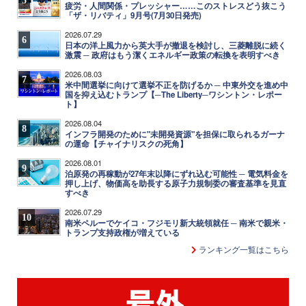
5
疲労・人間関係・プレッシャー……このストレスどう抜こう
「ザ・リバティ」9月号(7月30日発売)
2026.07.29
6
日本の洋上風力から英大手が撤退を検討し、三菱離脱に続く
激震 ─ 政府はもう潔くエネルギー政策の転換を表明すべき
2026.08.03
7
米中間選挙に向けて選挙不正を防げるか ─ 中東外交を進め中
国を抑え込むトランプ【─The Liberty─ワシントン・レポー
ト】
2026.08.04
8
インフラ開発のために"未開発資源"を担保に取られるガーナ
の運命【チャイナリスクの死角】
2026.08.01
9
泊原発の再稼動が27年末以降にずれ込む可能性 ─ 電気料金を
押し上げ、物価高を助長する原子力規制委の審査基準を見直
すべき
2026.07.29
10
南米ペルーでケイコ・フジモリ新大統領就任 ─ 南米で親米・
トランプ支持政権が増えている
ランキング一覧はこちら