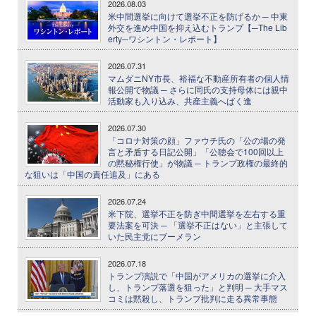
2026.08.03
米中間選挙に向けて選挙不正を防げるか ─ 中東
外交を進め中国を抑え込むトランプ【─The Lib
erty─ワシントン・レポート】
2026.07.31
マムダニNY市長、裕福な不動産所有者の個人情
報公開で物議 ─ さらに同氏の支持母体には親中
活動家も入り込み、共産主義へばく進
2026.07.30
「コロナ対策の顔」ファウチ氏の「公の場の発
言と矛盾する日記公開」「公聴会で100回以上
の黙秘権行使」が物議 ─ トランプ政権の最終的
な狙いは「中国の責任追及」にある
2026.07.24
米下院、選挙不正を防ぎ中間選挙を左右する重
要法案を可決 ─ 「選挙不正はない」と主張して
いた民主党にブーメラン
2026.07.18
トランプ演説で「中国がアメリカの選挙に介入
し、トランプ落選を狙った」と判明 ─ 大手マス
コミは黙殺し、トランプ批判に走る異常事態