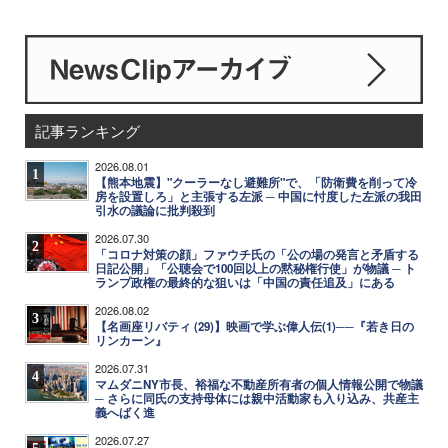
記事ランキング
2026.08.01
1
【熊本地震】"クーラーなし避難所"で、「防衛費を削って冷
房を設置しろ」と主張する左派 ─ 中国に忖度した左派の我田
引水の議論に批判殺到
2026.07.30
2
「コロナ対策の顔」ファウチ氏の「公の場の発言と矛盾する
日記公開」「公聴会で100回以上の黙秘権行使」が物議 ─ ト
ランプ政権の最終的な狙いは「中国の責任追及」にある
2026.08.02
3
【名画座リバティ (29)】映画で学ぶ偉人伝(1)──『若き日の
リンカーン』
2026.07.31
4
マムダニNY市長、裕福な不動産所有者の個人情報公開で物議
─ さらに同氏の支持母体には親中活動家も入り込み、共産主
義へばく進
2026.07.27