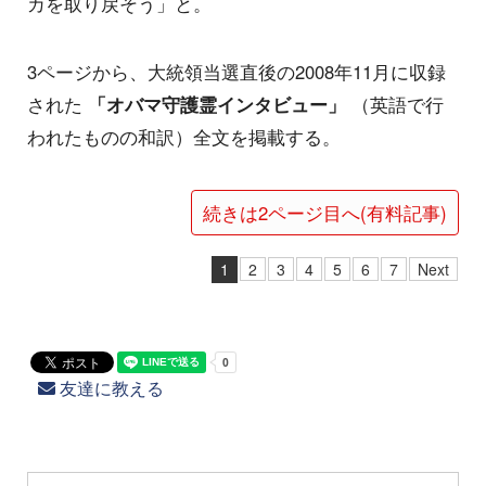
カを取り戻そう」と。
3ページから、大統領当選直後の2008年11月に収録
された
「オバマ守護霊インタビュー」
（英語で行
われたものの和訳）全文を掲載する。
続きは2ページ目へ(有料記事)
1
2
3
4
5
6
7
Next
友達に教える