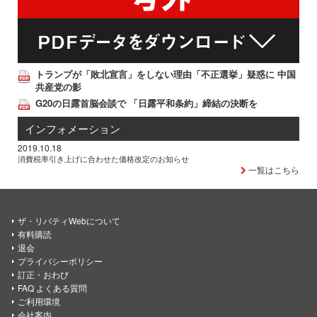
トランプが「敗北宣言」をしない理由「不正選挙」疑惑に 中国
共産党の影
G20の日露首脳会談で 「日露平和条約」締結の決断を
インフォメーション
2019.10.18
消費税率引き上げに合わせた価格改定のお知らせ
一覧はこちら
ザ・リバティWebについて
有料購読
退会
プライバシーポリシー
訂正・おわび
FAQ よくある質問
ご利用環境
会社案内