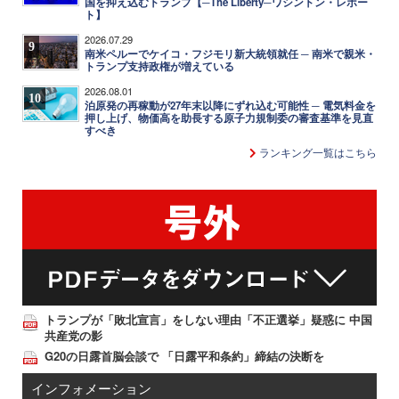
国を抑え込むトランプ【─The Liberty─ワシントン・レポー
ト】
2026.07.29
9
南米ペルーでケイコ・フジモリ新大統領就任 ─ 南米で親米・
トランプ支持政権が増えている
2026.08.01
10
泊原発の再稼動が27年末以降にずれ込む可能性 ─ 電気料金を
押し上げ、物価高を助長する原子力規制委の審査基準を見直
すべき
ランキング一覧はこちら
トランプが「敗北宣言」をしない理由「不正選挙」疑惑に 中国
共産党の影
G20の日露首脳会談で 「日露平和条約」締結の決断を
インフォメーション