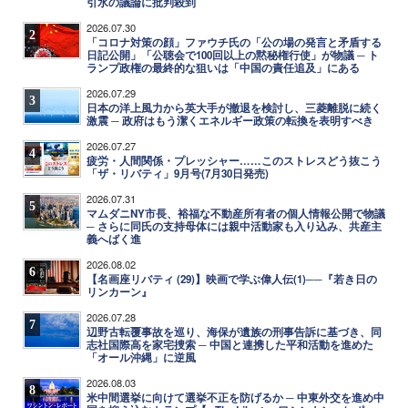
引水の議論に批判殺到
2026.07.30
2
「コロナ対策の顔」ファウチ氏の「公の場の発言と矛盾する
日記公開」「公聴会で100回以上の黙秘権行使」が物議 ─ ト
ランプ政権の最終的な狙いは「中国の責任追及」にある
2026.07.29
3
日本の洋上風力から英大手が撤退を検討し、三菱離脱に続く
激震 ─ 政府はもう潔くエネルギー政策の転換を表明すべき
2026.07.27
4
疲労・人間関係・プレッシャー……このストレスどう抜こう
「ザ・リバティ」9月号(7月30日発売)
2026.07.31
5
マムダニNY市長、裕福な不動産所有者の個人情報公開で物議
─ さらに同氏の支持母体には親中活動家も入り込み、共産主
義へばく進
2026.08.02
6
【名画座リバティ (29)】映画で学ぶ偉人伝(1)──『若き日の
リンカーン』
2026.07.28
7
辺野古転覆事故を巡り、海保が遺族の刑事告訴に基づき、同
志社国際高を家宅捜索 ─ 中国と連携した平和活動を進めた
「オール沖縄」に逆風
2026.08.03
8
米中間選挙に向けて選挙不正を防げるか ─ 中東外交を進め中