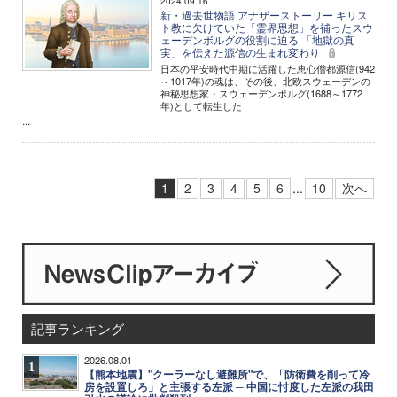
2024.09.16
新・過去世物語 アナザーストーリー キリス
ト教に欠けていた「霊界思想」を補ったスウ
ェーデンボルグの役割に迫る 「地獄の真
実」を伝えた源信の生まれ変わり
日本の平安時代中期に活躍した恵心僧都源信(942
～1017年)の魂は、その後、北欧スウェーデンの
神秘思想家・スウェーデンボルグ(1688～1772
年)として転生した
...
1
2
3
4
5
6
...
10
次へ
記事ランキング
2026.08.01
1
【熊本地震】"クーラーなし避難所"で、「防衛費を削って冷
房を設置しろ」と主張する左派 ─ 中国に忖度した左派の我田