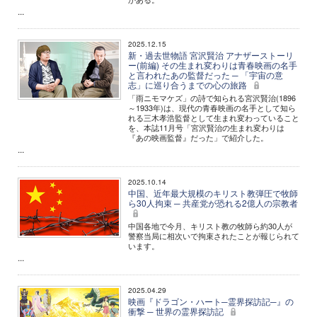
...
2025.12.15
新・過去世物語 宮沢賢治 アナザーストーリ
ー(前編) その生まれ変わりは青春映画の名手
と言われたあの監督だった ─ 「宇宙の意
志」に巡り合うまでの心の旅路
「雨ニモマケズ」の詩で知られる宮沢賢治(1896
～1933年)は、現代の青春映画の名手として知ら
れる三木孝浩監督として生まれ変わっていること
を、本誌11月号「宮沢賢治の生まれ変わりは
『あの映画監督』だった」で紹介した。
...
2025.10.14
中国、近年最大規模のキリスト教弾圧で牧師
ら30人拘束 ─ 共産党が恐れる2億人の宗教者
中国各地で今月、キリスト教の牧師ら約30人が
警察当局に相次いで拘束されたことが報じられて
います。
...
2025.04.29
映画『ドラゴン・ハート─霊界探訪記─』の
衝撃 ─ 世界の霊界探訪記