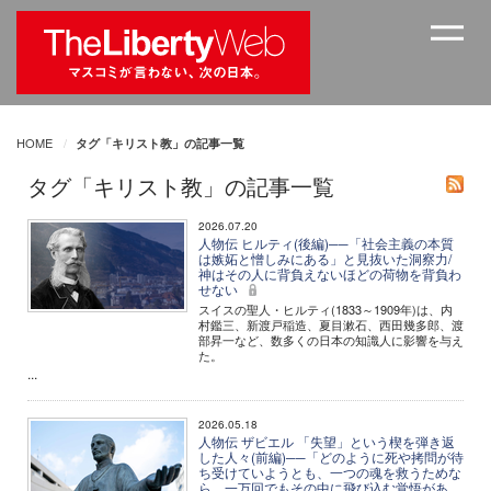
HOME
タグ「キリスト教」の記事一覧
タグ「キリスト教」の記事一覧
2026.07.20
人物伝 ヒルティ(後編)──「社会主義の本質
は嫉妬と憎しみにある」と見抜いた洞察力/
神はその人に背負えないほどの荷物を背負わ
せない
スイスの聖人・ヒルティ(1833～1909年)は、内
村鑑三、新渡戸稲造、夏目漱石、西田幾多郎、渡
部昇一など、数多くの日本の知識人に影響を与え
た。
...
2026.05.18
人物伝 ザビエル 「失望」という楔を弾き返
した人々(前編)──「どのように死や拷問が待
ち受けていようとも、一つの魂を救うためな
ら、一万回でもその中に飛び込む覚悟があ