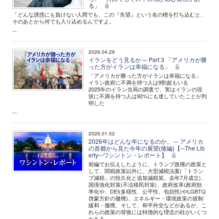
る」
「どんな誘惑にも負けない人間でも、この『失望』という名の楔を打ち込むと、
そのあとから何でも入り込めるんですよ。
...
2026.04.29
イランをどう見るか ─ Part 3 「アメリカが勝
った方がイランは幸福になる」
「アメリカが勝った方がイランは幸福になる」
イラン政府に不満を持つ人は9割超もいる
2025年のイラン当局の調査で、実はイランの現
状に不満を持つ人は92%にも達していたことが判
明した
...
2026.01.02
2026年はどんな年になるのか。 ─ アメリカ
の首都から見た今年の展望(後編)【─The Lib
erty─ワシントン・レポート】
前編でお伝えしたように、トランプ政権の政策と
して、関税政策以外に、大型減税法案(「トラン
プ減税」の恒久化と追加減税策。去年7月成立)、
国境強化対策(不法移民対策)、政府改革(政府効
率化や、DEI(多様性、公平性、包括性)やLGBTQ
啓蒙方針の撤廃)、エネルギー・環境政策の規制
緩和・撤廃、そして、和平外交などがあるが、こ
れらの政策の背後には特徴的な理念の柱がいくつ
かある。