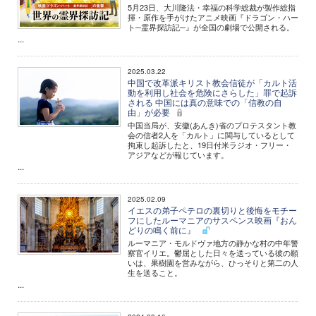
5月23日、大川隆法・幸福の科学総裁が製作総指
揮・原作を手がけたアニメ映画『ドラゴン・ハー
ト─霊界探訪記─』が全国の劇場で公開される。
...
2025.03.22
中国で改革派キリスト教会信徒が「カルト活
動を利用し社会を危険にさらした」罪で起訴
される 中国には真の意味での「信教の自
由」が必要
中国当局が、安徽(あんき)省のプロテスタント教
会の信者2人を「カルト」に関与しているとして
拘束し起訴したと、19日付米ラジオ・フリー・
アジアなどが報じています。
...
2025.02.09
イエスの弟子ペテロの裏切りと後悔をモチー
フにしたルーマニアのサスペンス映画『おん
どりの鳴く前に』
ルーマニア・モルドヴァ地方の静かな村の中年警
察官イリエ。鬱屈とした日々を送っている彼の願
いは、果樹園を営みながら、ひっそりと第二の人
生を送ること。
...