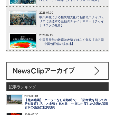
2026.07.30
欧州列強による植民地支配にも酷似!? ナイジェ
リアに浸透する巨額のチャイナマネー【チャイ
ナリスクの死角】
2026.07.27
中国共産党の難癖は攻勢ではなく焦り【澁谷司
──中国包囲網の現在地】
記事ランキング
2026.08.01
1
【熊本地震】"クーラーなし避難所"で、「防衛費を削って冷
房を設置しろ」と主張する左派 ─ 中国に忖度した左派の我田
引水の議論に批判殺到
2026.07.30