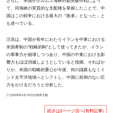
さらに「米国がホルムズ海峡封鎖突破作戦によっ
て、同海峡の実質的な支配権を掌握したことで、中
国はこの戦争における最大の『敗者』となった」と
も述べている。
汪浩は、中国が長年にわたりイランを中東における
米国牽制の"戦略的駒"として使ってきたが、イラン
の軍事力が崩壊しつつあり、中国の中東における影
響力もほぼ消滅しようとしていると指摘。そればか
りか、米国の戦略的重心が今後、何の躊躇もなくイ
ンド太平洋地域へとシフトし、中国に前例のない圧
力をかけるだろうと分析した。
(*1)2026年4月16日付地球大観
続きは2ページ目へ(有料記事)