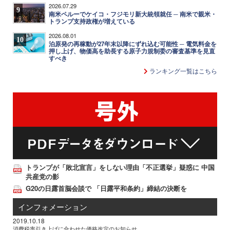
2026.07.29
9
南米ペルーでケイコ・フジモリ新大統領就任 ─ 南米で親米・
トランプ支持政権が増えている
2026.08.01
10
泊原発の再稼動が27年末以降にずれ込む可能性 ─ 電気料金を
押し上げ、物価高を助長する原子力規制委の審査基準を見直
すべき
ランキング一覧はこちら
トランプが「敗北宣言」をしない理由「不正選挙」疑惑に 中国
共産党の影
G20の日露首脳会談で 「日露平和条約」締結の決断を
インフォメーション
2019.10.18
消費税率引き上げに合わせた価格改定のお知らせ