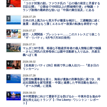
2
「コロナ対策の顔」ファウチ氏の「公の場の発言と矛盾する
日記公開」「公聴会で100回以上の黙秘権行使」が物議 ─ ト
ランプ政権の最終的な狙いは「中国の責任追及」にある
2026.07.29
3
日本の洋上風力から英大手が撤退を検討し、三菱離脱に続く
激震 ─ 政府はもう潔くエネルギー政策の転換を表明すべき
2026.07.27
4
疲労・人間関係・プレッシャー……このストレスどう抜こう
「ザ・リバティ」9月号(7月30日発売)
2026.07.31
5
マムダニNY市長、裕福な不動産所有者の個人情報公開で物議
─ さらに同氏の支持母体には親中活動家も入り込み、共産主
義へばく進
2026.08.02
6
【名画座リバティ (29)】映画で学ぶ偉人伝(1)──『若き日の
リンカーン』
2026.07.28
7
辺野古転覆事故を巡り、海保が遺族の刑事告訴に基づき、同
志社国際高を家宅捜索 ─ 中国と連携した平和活動を進めた
「オール沖縄」に逆風
2026.08.03
8
米中間選挙に向けて選挙不正を防げるか ─ 中東外交を進め中
国を抑え込むトランプ【─The Liberty─ワシントン・レポー
ト】