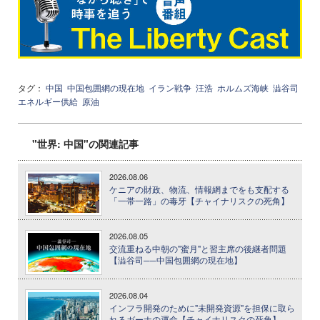
タグ：
中国
中国包囲網の現在地
イラン戦争
汪浩
ホルムズ海峡
澁谷司
エネルギー供給
原油
"世界: 中国"の関連記事
2026.08.06
ケニアの財政、物流、情報網までをも支配する
「一帯一路」の毒牙【チャイナリスクの死角】
2026.08.05
交流重ねる中朝の"蜜月"と習主席の後継者問題
【澁谷司──中国包囲網の現在地】
2026.08.04
インフラ開発のために"未開発資源"を担保に取ら
れるガーナの運命【チャイナリスクの死角】