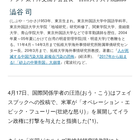
澁谷 司
(しぶや・つかさ)1953年、東京生まれ。東京外国語大学中国語学科卒。
東京外国語大学大学院「地域研究」研究科修了。関東学院大学、亜細亜
大学、青山学院大学、東京外国語大学などで非常勤講師を歴任。2004
年夏～05年夏にかけて台湾の明道管理学院(現・明道大学)で教鞭をと
る。11年4月～14年3月まで拓殖大学海外事情研究所附属華僑研究セン
ター長。20年3月まで、拓殖大学海外事情研究所教授。著書に『
人が死
滅する中国汚染大陸 超複合汚染の恐怖
』(経済界)、『
2017年から始ま
る! 「砂上の中華帝国」大崩壊
』(電波社)など。
4月17日、国際関係学者の汪浩(おう・こう)はフェイ
スブックへの投稿で、米軍が「オペレーション・エ
ピック・フューリー(壮絶な怒り)」を展開してイラ
ン政権に打撃を与えたと指摘した(*1)。