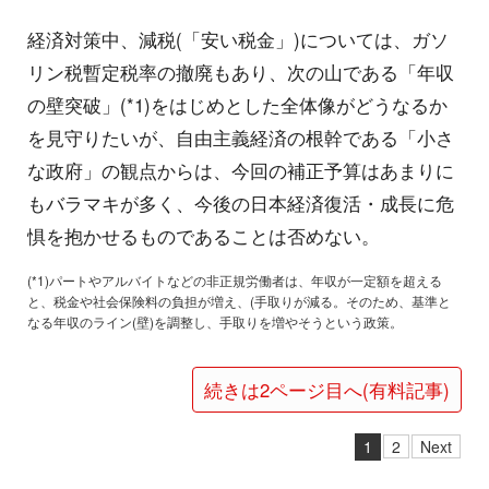
経済対策中、減税(「安い税金」)については、ガソ
リン税暫定税率の撤廃もあり、次の山である「年収
の壁突破」(*1)をはじめとした全体像がどうなるか
を見守りたいが、自由主義経済の根幹である「小さ
な政府」の観点からは、今回の補正予算はあまりに
もバラマキが多く、今後の日本経済復活・成長に危
惧を抱かせるものであることは否めない。
(*1)パートやアルバイトなどの非正規労働者は、年収が一定額を超える
と、税金や社会保険料の負担が増え、(手取りが減る。そのため、基準と
なる年収のライン(壁)を調整し、手取りを増やそうという政策。
続きは2ページ目へ(有料記事)
1
2
Next