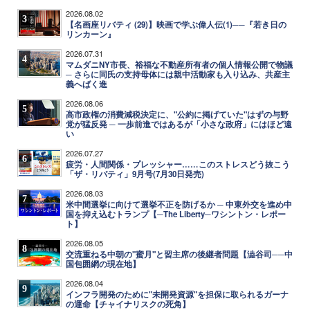
2026.08.02
3
【名画座リバティ (29)】映画で学ぶ偉人伝(1)──『若き日の
リンカーン』
2026.07.31
4
マムダニNY市長、裕福な不動産所有者の個人情報公開で物議
─ さらに同氏の支持母体には親中活動家も入り込み、共産主
義へばく進
2026.08.06
5
高市政権の消費減税決定に、"公約に掲げていた"はずの与野
党が猛反発 ─ 一歩前進ではあるが「小さな政府」にはほど遠
い
2026.07.27
6
疲労・人間関係・プレッシャー……このストレスどう抜こう
「ザ・リバティ」9月号(7月30日発売)
2026.08.03
7
米中間選挙に向けて選挙不正を防げるか ─ 中東外交を進め中
国を抑え込むトランプ【─The Liberty─ワシントン・レポー
ト】
2026.08.05
8
交流重ねる中朝の"蜜月"と習主席の後継者問題【澁谷司──中
国包囲網の現在地】
2026.08.04
9
インフラ開発のために"未開発資源"を担保に取られるガーナ
の運命【チャイナリスクの死角】