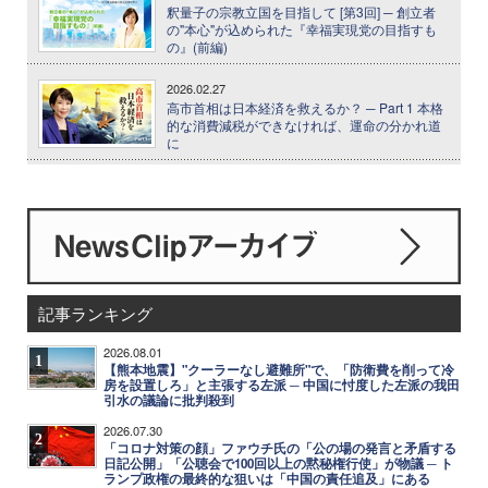
釈量子の宗教立国を目指して [第3回] ─ 創立者
の"本心"が込められた『幸福実現党の目指すも
の』(前編)
2026.02.27
高市首相は日本経済を救えるか？ ─ Part 1 本格
的な消費減税ができなければ、運命の分かれ道
に
記事ランキング
2026.08.01
1
【熊本地震】"クーラーなし避難所"で、「防衛費を削って冷
房を設置しろ」と主張する左派 ─ 中国に忖度した左派の我田
引水の議論に批判殺到
2026.07.30
2
「コロナ対策の顔」ファウチ氏の「公の場の発言と矛盾する
日記公開」「公聴会で100回以上の黙秘権行使」が物議 ─ ト
ランプ政権の最終的な狙いは「中国の責任追及」にある