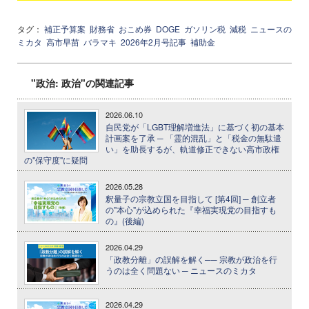
タグ：
補正予算案
財務省
おこめ券
DOGE
ガソリン税
減税
ニュースの
ミカタ
高市早苗
バラマキ
2026年2月号記事
補助金
"政治: 政治"の関連記事
2026.06.10
自民党が「LGBT理解増進法」に基づく初の基本
計画案を了承 ─ 「霊的混乱」と「税金の無駄遣
い」を助長するが、軌道修正できない高市政権
の"保守度"に疑問
2026.05.28
釈量子の宗教立国を目指して [第4回] ─ 創立者
の"本心"が込められた『幸福実現党の目指すも
の』(後編)
2026.04.29
「政教分離」の誤解を解く── 宗教が政治を行
うのは全く問題ない ─ ニュースのミカタ
2026.04.29