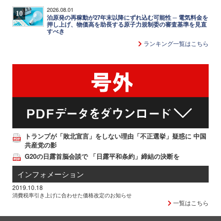
2026.08.01
10
泊原発の再稼動が27年末以降にずれ込む可能性 ─ 電気料金を
押し上げ、物価高を助長する原子力規制委の審査基準を見直
すべき
ランキング一覧はこちら
トランプが「敗北宣言」をしない理由「不正選挙」疑惑に 中国
共産党の影
G20の日露首脳会談で 「日露平和条約」締結の決断を
インフォメーション
2019.10.18
消費税率引き上げに合わせた価格改定のお知らせ
一覧はこちら