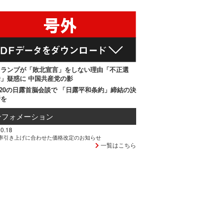
トランプが「敗北宣言」をしない理由「不正選
」疑惑に 中国共産党の影
20の日露首脳会談で 「日露平和条約」締結の決
断を
ンフォメーション
0.18
率引き上げに合わせた価格改定のお知らせ
一覧はこちら