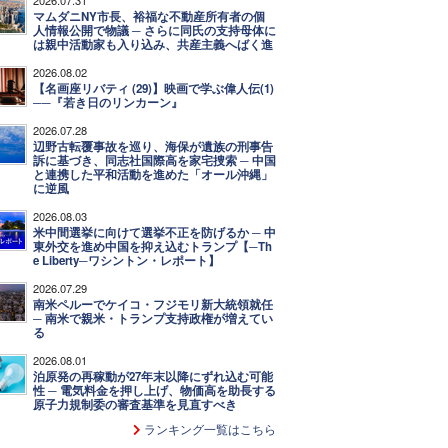
マムダニNY市長、裕福な不動産所有者の個
人情報公開で物議 ─ さらに同氏の支持母体に
は親中活動家も入り込み、共産主義へばく進
2026.08.02
【名画座リバティ (29)】映画で学ぶ偉人伝(1)
──『若き日のリンカーン』
2026.07.28
辺野古転覆事故を巡り、海保が遺族の刑事告
訴に基づき、同志社国際高を家宅捜索 ─ 中国
と連携した平和活動を進めた「オール沖縄」
に逆風
2026.08.03
米中間選挙に向けて選挙不正を防げるか ─ 中
東外交を進め中国を抑え込むトランプ【─Th
e Liberty─ワシントン・レポート】
2026.07.29
南米ペルーでケイコ・フジモリ新大統領就任
─ 南米で親米・トランプ支持政権が増えてい
る
2026.08.01
泊原発の再稼動が27年末以降にずれ込む可能
性 ─ 電気料金を押し上げ、物価高を助長する
原子力規制委の審査基準を見直すべき
ランキング一覧はこちら