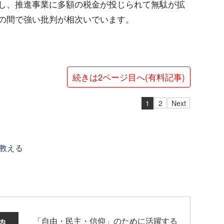
し、推進事業に多額の税金が投じられて無駄が拡
の間で強い批判が相次いでいます。
続きは2ページ目へ(有料記事)
1
2
Next
教える
「自由・民主・信仰」のために活躍する