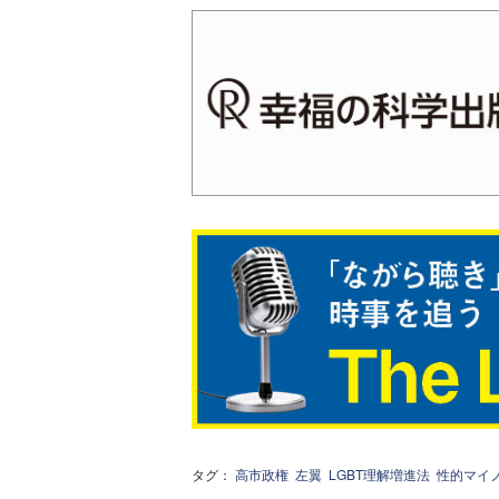
タグ：
高市政権
左翼
LGBT理解増進法
性的マイ