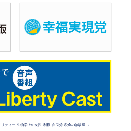
ノリティー
生物学上の女性
利権
自民党
税金の無駄遣い