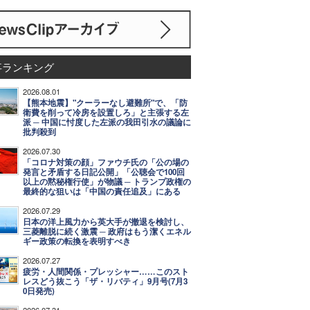
事ランキング
2026.08.01
【熊本地震】"クーラーなし避難所"で、「防
衛費を削って冷房を設置しろ」と主張する左
派 ─ 中国に忖度した左派の我田引水の議論に
批判殺到
2026.07.30
「コロナ対策の顔」ファウチ氏の「公の場の
発言と矛盾する日記公開」「公聴会で100回
以上の黙秘権行使」が物議 ─ トランプ政権の
最終的な狙いは「中国の責任追及」にある
2026.07.29
日本の洋上風力から英大手が撤退を検討し、
三菱離脱に続く激震 ─ 政府はもう潔くエネル
ギー政策の転換を表明すべき
2026.07.27
疲労・人間関係・プレッシャー……このスト
レスどう抜こう「ザ・リバティ」9月号(7月3
0日発売)
2026.07.31