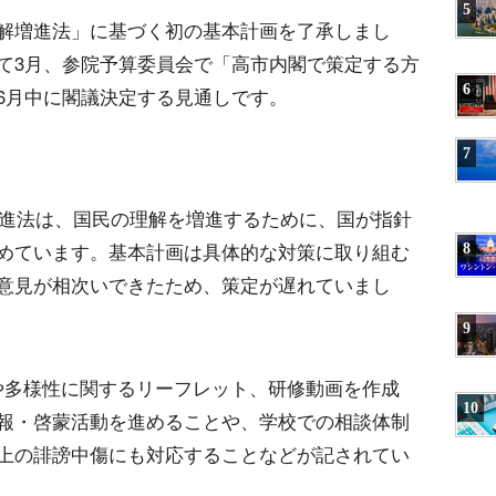
5
理解増進法」に基づく初の基本計画を了承しまし
て3月、参院予算委員会で「高市内閣で策定する方
6
6月中に閣議決定する見通しです。
7
理解増進法は、国民の理解を増進するために、国が指針
めています。基本計画は具体的な対策に取り組む
8
意見が相次いできたため、策定が遅れていまし
9
進や多様性に関するリーフレット、研修動画を作成
10
報・啓蒙活動を進めることや、学校での相談体制
上の誹謗中傷にも対応することなどが記されてい