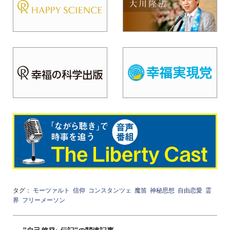
タグ：
モーツァルト
信仰
コンスタンツェ
魔笛
神秘思想
自由恋愛
霊
界
フリーメーソン
"自己啓発: 伝記"の関連記事