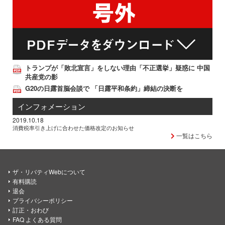
トランプが「敗北宣言」をしない理由「不正選挙」疑惑に 中国
共産党の影
G20の日露首脳会談で 「日露平和条約」締結の決断を
インフォメーション
2019.10.18
消費税率引き上げに合わせた価格改定のお知らせ
一覧はこちら
ザ・リバティWebについて
有料購読
退会
プライバシーポリシー
訂正・おわび
FAQ よくある質問