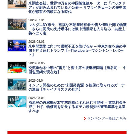
5
米調査会社、世界10万台の中国製無線ルーターに「バックド
ア」が組み込まれていると公表 ─ サプライチェーンの脱中国
化が顧客の信頼になる時代
2026.07.31
6
マムダニNY市長、裕福な不動産所有者の個人情報公開で物議
─ さらに同氏の支持母体には親中活動家も入り込み、共産主
義へばく進
2026.08.03
7
米中間選挙に向けて選挙不正を防げるか ─ 中東外交を進め中
国を抑え込むトランプ【─The Liberty─ワシントン・レポー
ト】
2026.08.05
8
交流重ねる中朝の"蜜月"と習主席の後継者問題【澁谷司──中
国包囲網の現在地】
2026.08.04
9
インフラ開発のために"未開発資源"を担保に取られるガーナ
の運命【チャイナリスクの死角】
2026.08.01
10
泊原発の再稼動が27年末以降にずれ込む可能性 ─ 電気料金を
押し上げ、物価高を助長する原子力規制委の審査基準を見直
すべき
ランキング一覧はこちら