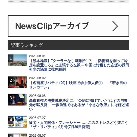
記事ランキング
2026.08.01
1
【熊本地震】"クーラーなし避難所"で、「防衛費を削って冷
房を設置しろ」と主張する左派 ─ 中国に忖度した左派の我田
引水の議論に批判殺到
2026.08.02
2
【名画座リバティ (29)】映画で学ぶ偉人伝(1)──『若き日の
リンカーン』
2026.08.06
3
高市政権の消費減税決定に、"公約に掲げていた"はずの与野
党が猛反発 ─ 一歩前進ではあるが「小さな政府」にはほど遠
い
2026.07.27
4
疲労・人間関係・プレッシャー……このストレスどう抜こう
「ザ・リバティ」9月号(7月30日発売)
2026.08.07