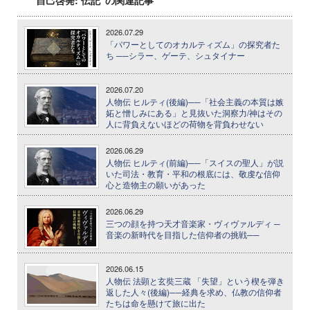
2026.07.29
「パワーとしてのオカルティズム」の探究者た
ち ──シラー、ゲーテ、シュタイナー
2026.07.20
人物伝 ヒルティ(後編)──「社会主義の本質は嫉
妬と憎しみにある」と見抜いた洞察力/神はその
人に背負えないほどの荷物を背負わせない
2026.06.29
人物伝 ヒルティ(前編)──「スイスの聖人」が説
いた司法・教育・平和の根底には、敬虔な信仰
心と造物主の願いがあった
2026.06.29
三つの顔を持つ天才音楽家・ヴィヴァルディ ─
音楽の新時代を目指した信仰者の挑戦──
2026.06.15
人物伝 法顕と玄奘三蔵 「失望」という楔を弾き
返した人々(後編)──経典を求め、仏教の信仰者
たちは命を懸けて旅に出た