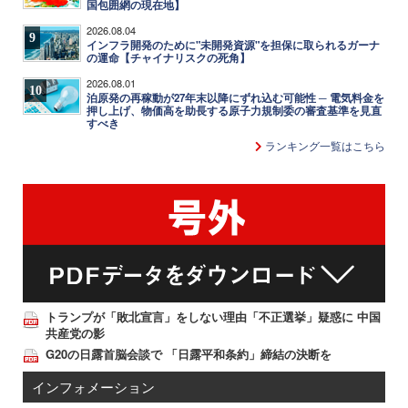
国包囲網の現在地】
2026.08.04
9
インフラ開発のために"未開発資源"を担保に取られるガーナ
の運命【チャイナリスクの死角】
2026.08.01
10
泊原発の再稼動が27年末以降にずれ込む可能性 ─ 電気料金を
押し上げ、物価高を助長する原子力規制委の審査基準を見直
すべき
ランキング一覧はこちら
トランプが「敗北宣言」をしない理由「不正選挙」疑惑に 中国
共産党の影
G20の日露首脳会談で 「日露平和条約」締結の決断を
インフォメーション