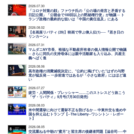
2026.07.30
2
「コロナ対策の顔」ファウチ氏の「公の場の発言と矛盾する
日記公開」「公聴会で100回以上の黙秘権行使」が物議 ─ ト
ランプ政権の最終的な狙いは「中国の責任追及」にある
2026.08.02
3
【名画座リバティ (29)】映画で学ぶ偉人伝(1)──『若き日の
リンカーン』
2026.07.31
4
マムダニNY市長、裕福な不動産所有者の個人情報公開で物議
─ さらに同氏の支持母体には親中活動家も入り込み、共産主
義へばく進
2026.08.06
5
高市政権の消費減税決定に、"公約に掲げていた"はずの与野
党が猛反発 ─ 一歩前進ではあるが「小さな政府」にはほど遠
い
2026.07.27
6
疲労・人間関係・プレッシャー……このストレスどう抜こう
「ザ・リバティ」9月号(7月30日発売)
2026.08.03
7
米中間選挙に向けて選挙不正を防げるか ─ 中東外交を進め中
国を抑え込むトランプ【─The Liberty─ワシントン・レポー
ト】
2026.08.05
8
交流重ねる中朝の"蜜月"と習主席の後継者問題【澁谷司──中