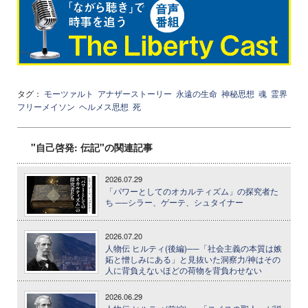
タグ：
モーツァルト
アナザーストーリー
永遠の生命
神秘思想
魂
霊界
フリーメイソン
ヘルメス思想
死
"自己啓発: 伝記"の関連記事
2026.07.29
「パワーとしてのオカルティズム」の探究者た
ち ──シラー、ゲーテ、シュタイナー
2026.07.20
人物伝 ヒルティ(後編)──「社会主義の本質は嫉
妬と憎しみにある」と見抜いた洞察力/神はその
人に背負えないほどの荷物を背負わせない
2026.06.29