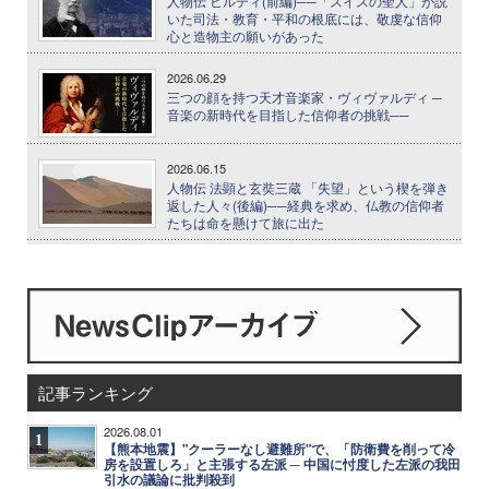
人物伝 ヒルティ(前編)──「スイスの聖人」が説
いた司法・教育・平和の根底には、敬虔な信仰
心と造物主の願いがあった
2026.06.29
三つの顔を持つ天才音楽家・ヴィヴァルディ ─
音楽の新時代を目指した信仰者の挑戦──
2026.06.15
人物伝 法顕と玄奘三蔵 「失望」という楔を弾き
返した人々(後編)──経典を求め、仏教の信仰者
たちは命を懸けて旅に出た
記事ランキング
2026.08.01
1
【熊本地震】"クーラーなし避難所"で、「防衛費を削って冷
房を設置しろ」と主張する左派 ─ 中国に忖度した左派の我田
引水の議論に批判殺到