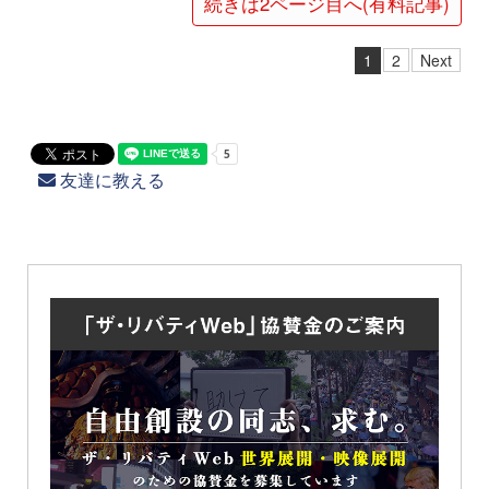
続きは2ページ目へ(有料記事)
1
2
Next
友達に教える