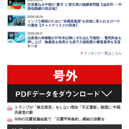
8
交流重ねる中朝の"蜜月"と習主席の後継者問題【澁谷司──中
国包囲網の現在地】
2026.08.04
9
インフラ開発のために"未開発資源"を担保に取られるガーナ
の運命【チャイナリスクの死角】
2026.08.01
10
泊原発の再稼動が27年末以降にずれ込む可能性 ─ 電気料金を
押し上げ、物価高を助長する原子力規制委の審査基準を見直
すべき
ランキング一覧はこちら
トランプが「敗北宣言」をしない理由「不正選挙」疑惑に 中国
共産党の影
G20の日露首脳会談で 「日露平和条約」締結の決断を