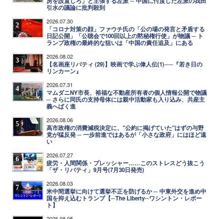
房を設置しろ」と主張する左派 ─ 中国に忖度した左派の我田
引水の議論に批判殺到
2026.07.30
2
「コロナ対策の顔」ファウチ氏の「公の場の発言と矛盾する
日記公開」「公聴会で100回以上の黙秘権行使」が物議 ─ ト
ランプ政権の最終的な狙いは「中国の責任追及」にある
2026.08.02
3
【名画座リバティ (29)】映画で学ぶ偉人伝(1)──『若き日の
リンカーン』
2026.07.31
4
マムダニNY市長、裕福な不動産所有者の個人情報公開で物議
─ さらに同氏の支持母体には親中活動家も入り込み、共産主
義へばく進
2026.08.06
5
高市政権の消費減税決定に、"公約に掲げていた"はずの与野
党が猛反発 ─ 一歩前進ではあるが「小さな政府」にはほど遠
い
2026.07.27
6
疲労・人間関係・プレッシャー……このストレスどう抜こう
「ザ・リバティ」9月号(7月30日発売)
2026.08.03
7
米中間選挙に向けて選挙不正を防げるか ─ 中東外交を進め中
国を抑え込むトランプ【─The Liberty─ワシントン・レポー
ト】
2026.08.05