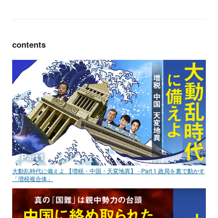
contents
大動乱時代に備えよ 【増税・中国・天変地異】 - Part 1 政局を裏で動かす
「増税複合体」