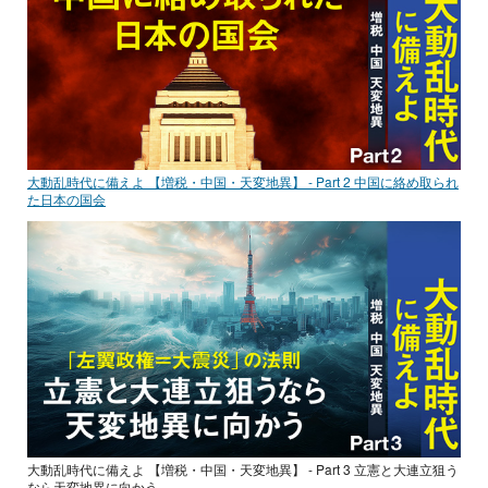
大動乱時代に備えよ 【増税・中国・天変地異】 - Part 2 中国に絡め取られ
た日本の国会
大動乱時代に備えよ 【増税・中国・天変地異】 - Part 3 立憲と大連立狙う
なら天変地異に向かう