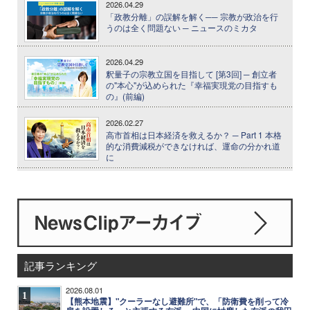
2026.04.29
「政教分離」の誤解を解く── 宗教が政治を行
うのは全く問題ない ─ ニュースのミカタ
2026.04.29
釈量子の宗教立国を目指して [第3回] ─ 創立者
の"本心"が込められた『幸福実現党の目指すも
の』(前編)
2026.02.27
高市首相は日本経済を救えるか？ ─ Part 1 本格
的な消費減税ができなければ、運命の分かれ道
に
記事ランキング
2026.08.01
1
【熊本地震】"クーラーなし避難所"で、「防衛費を削って冷