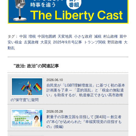
タグ：
中国
増税
中国包囲網
天変地異
小さな政府
減税
村山政権
親中
安い税金
左翼政権
大震災
2025年9月号記事
トランプ関税
野田政権
大
動乱
"政治: 政治"の関連記事
2026.06.10
自民党が「LGBT理解増進法」に基づく初の基本
計画案を了承 ─ 「霊的混乱」と「税金の無駄遣
い」を助長するが、軌道修正できない高市政権
の"保守度"に疑問
2026.05.28
釈量子の宗教立国を目指して [第4回] ─ 創立者
の"本心"が込められた『幸福実現党の目指すも
の』(後編)