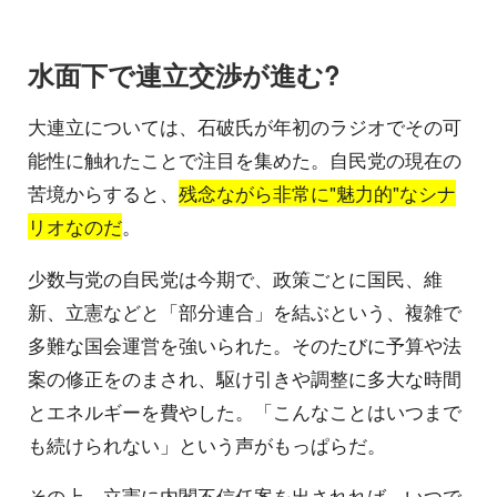
水面下で連立交渉が進む?
大連立については、石破氏が年初のラジオでその可
能性に触れたことで注目を集めた。自民党の現在の
苦境からすると、
残念ながら非常に"魅力的"なシナ
リオなのだ
。
少数与党の自民党は今期で、政策ごとに国民、維
新、立憲などと「部分連合」を結ぶという、複雑で
多難な国会運営を強いられた。そのたびに予算や法
案の修正をのまされ、駆け引きや調整に多大な時間
とエネルギーを費やした。「こんなことはいつまで
も続けられない」という声がもっぱらだ。
その上、立憲に内閣不信任案を出されれば、いつで