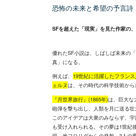
恐怖の未来と希望の予言詩
SFを超えた「現実」を見た作家の
優れたSF小説は、しばしば未来の
真」になる。
例えば、
19世紀に活躍したフラン
ェルヌ
は、その時代の科学技術から
『月世界旅行』(1865年)
は、巨大な
砲弾を撃ち出し、人類を月に送る壮
このアイデアは大衆のみならず、宇
も受け入れられる。その夢は1世紀
現。米フロリダからの発射、3人の