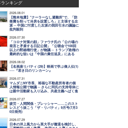
事ランキング
2026.08.01
【熊本地震】"クーラーなし避難所"で、「防
衛費を削って冷房を設置しろ」と主張する左
派 ─ 中国に忖度した左派の我田引水の議論に
批判殺到
2026.07.30
「コロナ対策の顔」ファウチ氏の「公の場の
発言と矛盾する日記公開」「公聴会で100回
以上の黙秘権行使」が物議 ─ トランプ政権の
最終的な狙いは「中国の責任追及」にある
2026.08.02
【名画座リバティ (29)】映画で学ぶ偉人伝(1)
──『若き日のリンカーン』
2026.07.31
マムダニNY市長、裕福な不動産所有者の個
人情報公開で物議 ─ さらに同氏の支持母体に
は親中活動家も入り込み、共産主義へばく進
2026.07.27
疲労・人間関係・プレッシャー……このスト
レスどう抜こう「ザ・リバティ」9月号(7月3
0日発売)
2026.07.29
日本の洋上風力から英大手が撤退を検討し、