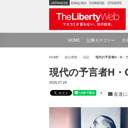
JAPANESE
ENGLISH
CHINESE
OTHERS
HOME
記事カテゴリー
大川
HOME
自己啓発
伝記
現代の予言者H・G・ウ
現代の予言者H・
2025.07.29
友達に