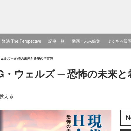
隆法 The Perspective
記事一覧
動画・未来編集
よくある質
ェルズ ─ 恐怖の未来と希望の予言詩
G・ウェルズ ─ 恐怖の未来
教える