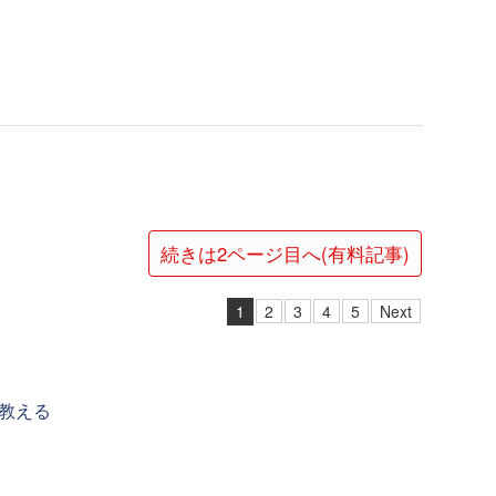
続きは2ページ目へ(有料記事)
1
2
3
4
5
Next
教える