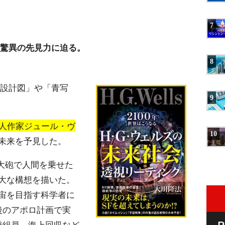
7
、驚異の先見力に迫る。
8
「設計図」や「青写
9
ス人作家ジュール・ヴ
10
未来を予見した。
大砲で人間を乗せた
大な構想を描いた。
宙を目指す科学者に
後のアポロ計画で実
乗組員、海上回収など