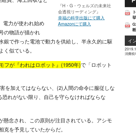
『H・G・ウェルズの未来社
会透視リーディング』
挙
幸福の科学出版にて購入
、電力が使われ始め
Amazonにて購入
G
号の物語が描かれ
イ
水銀で作った電池で動力を供給し、半永久的に駆
2019.1
よく似ている。
消費税
フが『われはロボット』(1950年)
で「ロボット
危害を加えてはならない、(2)人間の命令に服従しな
に反する恐れがない限り、自己を守らなければならな
用が懸念され、この原則が注目されている。アシモ
相克を予見していたからだ。