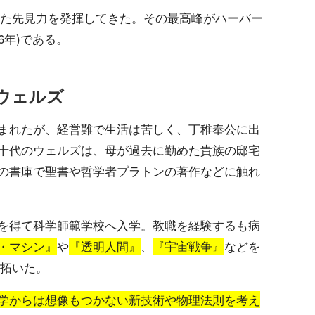
れた先見力を発揮してきた。その最高峰がハーバー
46年)である。
・ウェルズ
まれたが、経営難で生活は苦しく、丁稚奉公に出
十代のウェルズは、母が過去に勤めた貴族の邸宅
の書庫で聖書や哲学者プラトンの著作などに触れ
を得て科学師範学校へ入学。教職を経験するも病
・マシン』
や
『透明人間』
、
『宇宙戦争』
などを
り拓いた。
学からは想像もつかない新技術や物理法則を考え