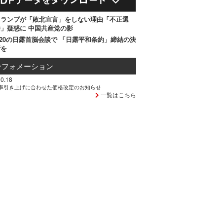
トランプが「敗北宣言」をしない理由「不正選
」疑惑に 中国共産党の影
20の日露首脳会談で 「日露平和条約」締結の決
断を
ンフォメーション
0.18
率引き上げに合わせた価格改定のお知らせ
一覧はこちら