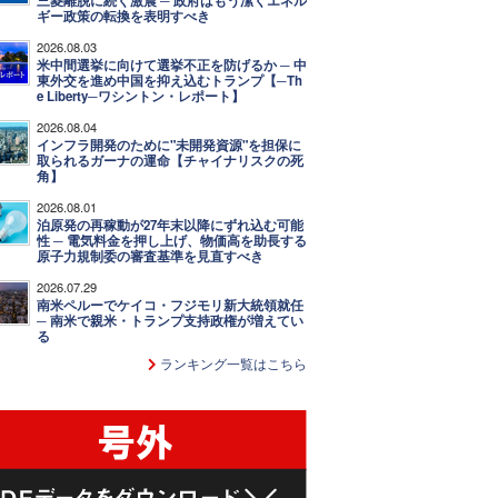
三菱離脱に続く激震 ─ 政府はもう潔くエネル
ギー政策の転換を表明すべき
2026.08.03
米中間選挙に向けて選挙不正を防げるか ─ 中
東外交を進め中国を抑え込むトランプ【─Th
e Liberty─ワシントン・レポート】
2026.08.04
インフラ開発のために"未開発資源"を担保に
取られるガーナの運命【チャイナリスクの死
角】
2026.08.01
泊原発の再稼動が27年末以降にずれ込む可能
性 ─ 電気料金を押し上げ、物価高を助長する
原子力規制委の審査基準を見直すべき
2026.07.29
南米ペルーでケイコ・フジモリ新大統領就任
─ 南米で親米・トランプ支持政権が増えてい
る
ランキング一覧はこちら