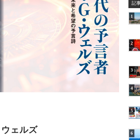
記
1
2
3
4
5
・ウェルズ
6