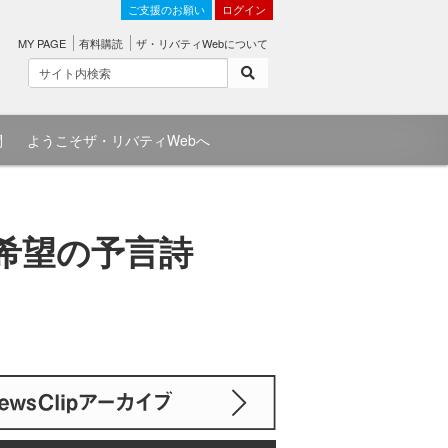
ご支援のお願い
ログイン
MY PAGE
有料購読
ザ・リバティWebについて
問
ようこそザ・リバティWebへ
と希望の予言詩