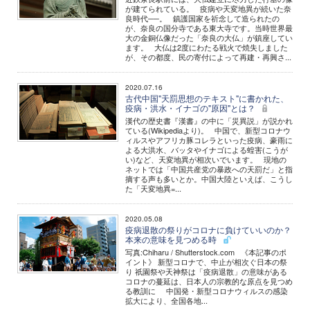
が建てられている。 疫病や天変地異が続いた奈
良時代──。 鎮護国家を祈念して造られたの
が、奈良の国分寺である東大寺です。当時世界最
大の金銅仏像だった「奈良の大仏」が鎮座してい
ます。 大仏は2度にわたる戦火で焼失しました
が、その都度、民の寄付によって再建・再興さ...
2020.07.16
古代中国"天罰思想のテキスト"に書かれた、
疫病・洪水・イナゴの"原因"とは？
漢代の歴史書『漢書』の中に「災異説」が説かれ
ている(Wikipediaより)。 中国で、新型コロナウ
ィルスやアフリカ豚コレラといった疫病、豪雨に
よる大洪水、バッタやイナゴによる蝗害(こうが
い)など、天変地異が相次いでいます。 現地の
ネットでは「中国共産党の暴政への天罰だ」と指
摘する声も多いとか。中国大陸といえば、こうし
た「天変地異=...
2020.05.08
疫病退散の祭りがコロナに負けていいのか？
本来の意味を見つめる時
写真:Chiharu / Shutterstock.com 《本記事のポ
イント》 新型コロナで、中止が相次ぐ日本の祭
り 祇園祭や天神祭は「疫病退散」の意味がある
コロナの蔓延は、日本人の宗教的な原点を見つめ
る教訓に 中国発・新型コロナウィルスの感染
拡大により、全国各地...