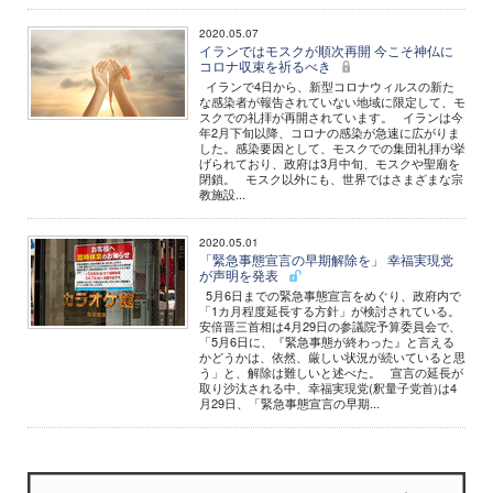
2020.05.07
イランではモスクが順次再開 今こそ神仏に
コロナ収束を祈るべき
イランで4日から、新型コロナウィルスの新た
な感染者が報告されていない地域に限定して、モ
スクでの礼拝が再開されています。 イランは今
年2月下旬以降、コロナの感染が急速に広がりま
した。感染要因として、モスクでの集団礼拝が挙
げられており、政府は3月中旬、モスクや聖廟を
閉鎖。 モスク以外にも、世界ではさまざまな宗
教施設...
2020.05.01
「緊急事態宣言の早期解除を」 幸福実現党
が声明を発表
5月6日までの緊急事態宣言をめぐり、政府内で
「1カ月程度延長する方針」が検討されている。
安倍晋三首相は4月29日の参議院予算委員会で、
「5月6日に、『緊急事態が終わった』と言える
かどうかは、依然、厳しい状況が続いていると思
う」と、解除は難しいと述べた。 宣言の延長が
取り沙汰される中、幸福実現党(釈量子党首)は4
月29日、「緊急事態宣言の早期...