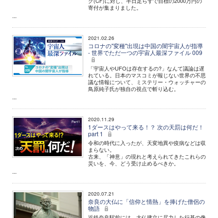
グ(CF)に対し、半日足らずで目標の2000万円の
寄付が集まりました。
...
2021.02.26
コロナの"変種"出現は中国の闇宇宙人が指導
- 世界でただ一つの宇宙人最深ファイル 009
「宇宙人やUFOは存在するの?」なんて議論は遅
れている。日本のマスコミが報じない世界の不思
議な情報について、ミステリー・ウォッチャーの
鳥原純子氏が独自の視点で斬り込む。
...
2020.11.29
1ダースはやって来る！？ 次の天罰は何だ！
part 1
令和の時代に入ったが、天変地異や疫病などは収
まらない。
古来、「神意」の現れと考えられてきたこれらの
災いを、今、どう受け止めるべきか。
...
2020.07.21
奈良の大仏に「信仰と情熱」を捧げた僧侶の
物語
近鉄奈良駅前には、大仏建立に尽力した行基の像