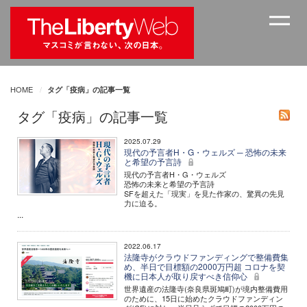
HOME
タグ「疫病」の記事一覧
タグ「疫病」の記事一覧
2025.07.29
現代の予言者H・G・ウェルズ ─ 恐怖の未来
と希望の予言詩
現代の予言者H・G・ウェルズ
恐怖の未来と希望の予言詩
SFを超えた「現実」を見た作家の、驚異の先見
力に迫る。
...
2022.06.17
法隆寺がクラウドファンディングで整備費集
め、半日で目標額の2000万円超 コロナを契
機に日本人が取り戻すべき信仰心
世界遺産の法隆寺(奈良県斑鳩町)が境内整備費用
のために、15日に始めたクラウドファンディン