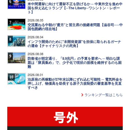
6
米中間選挙に向けて選挙不正を防げるか ─ 中東外交を進め中
国を抑え込むトランプ【─The Liberty─ワシントン・レポー
ト】
2026.08.05
7
交流重ねる中朝の"蜜月"と習主席の後継者問題【澁谷司──中
国包囲網の現在地】
2026.08.04
8
インフラ開発のために"未開発資源"を担保に取られるガーナ
の運命【チャイナリスクの死角】
2026.08.08
9
防衛省が想定通り、「8.9兆円」の予算を要求へ ─ 明白な課
題は「隊員集め」で、少子化で現状の規模を維持するのも困
難
2026.08.01
10
泊原発の再稼動が27年末以降にずれ込む可能性 ─ 電気料金を
押し上げ、物価高を助長する原子力規制委の審査基準を見直
すべき
ランキング一覧はこちら