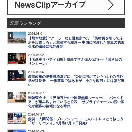
記事ランキング
2026.08.01
1
【熊本地震】"クーラーなし避難所"で、「防衛費を削って冷
房を設置しろ」と主張する左派 ─ 中国に忖度した左派の我田
引水の議論に批判殺到
2026.08.02
2
【名画座リバティ (29)】映画で学ぶ偉人伝(1)──『若き日の
リンカーン』
2026.08.06
3
高市政権の消費減税決定に、"公約に掲げていた"はずの与野
党が猛反発 ─ 一歩前進ではあるが「小さな政府」にはほど遠
い
2026.08.07
4
米調査会社、世界10万台の中国製無線ルーターに「バックド
ア」が組み込まれていると公表 ─ サプライチェーンの脱中国
化が顧客の信頼になる時代
2026.07.27
5
疲労・人間関係・プレッシャー……このストレスどう抜こう
「ザ・リバティ」9月号(7月30日発売)
2026.08.03