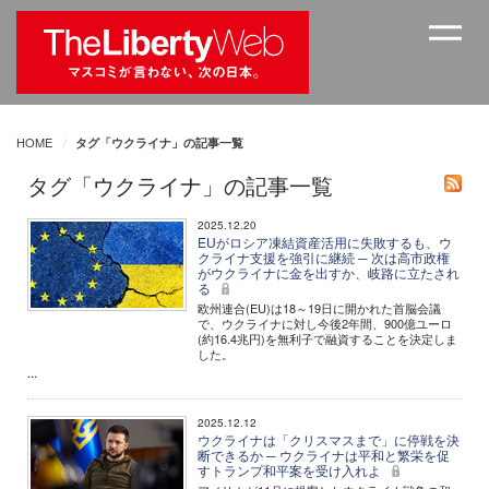
HOME
タグ「ウクライナ」の記事一覧
タグ「ウクライナ」の記事一覧
2025.12.20
EUがロシア凍結資産活用に失敗するも、ウ
クライナ支援を強引に継続 ─ 次は高市政権
がウクライナに金を出すか、岐路に立たされ
る
欧州連合(EU)は18～19日に開かれた首脳会議
で、ウクライナに対し今後2年間、900億ユーロ
(約16.4兆円)を無利子で融資することを決定しま
した。
...
2025.12.12
ウクライナは「クリスマスまで」に停戦を決
断できるか ─ ウクライナは平和と繁栄を促
すトランプ和平案を受け入れよ