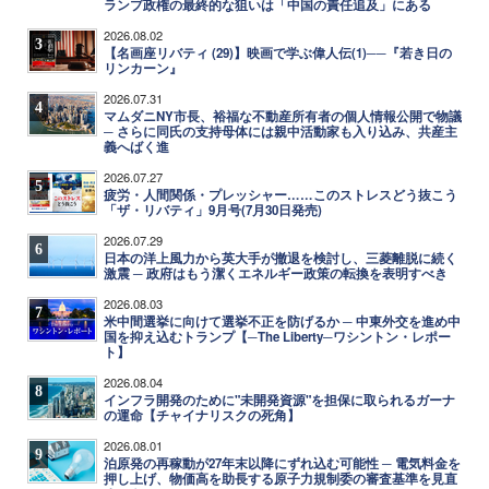
ランプ政権の最終的な狙いは「中国の責任追及」にある
2026.08.02
3
【名画座リバティ (29)】映画で学ぶ偉人伝(1)──『若き日の
リンカーン』
2026.07.31
4
マムダニNY市長、裕福な不動産所有者の個人情報公開で物議
─ さらに同氏の支持母体には親中活動家も入り込み、共産主
義へばく進
2026.07.27
5
疲労・人間関係・プレッシャー……このストレスどう抜こう
「ザ・リバティ」9月号(7月30日発売)
2026.07.29
6
日本の洋上風力から英大手が撤退を検討し、三菱離脱に続く
激震 ─ 政府はもう潔くエネルギー政策の転換を表明すべき
2026.08.03
7
米中間選挙に向けて選挙不正を防げるか ─ 中東外交を進め中
国を抑え込むトランプ【─The Liberty─ワシントン・レポー
ト】
2026.08.04
8
インフラ開発のために"未開発資源"を担保に取られるガーナ
の運命【チャイナリスクの死角】
2026.08.01
9
泊原発の再稼動が27年末以降にずれ込む可能性 ─ 電気料金を
押し上げ、物価高を助長する原子力規制委の審査基準を見直