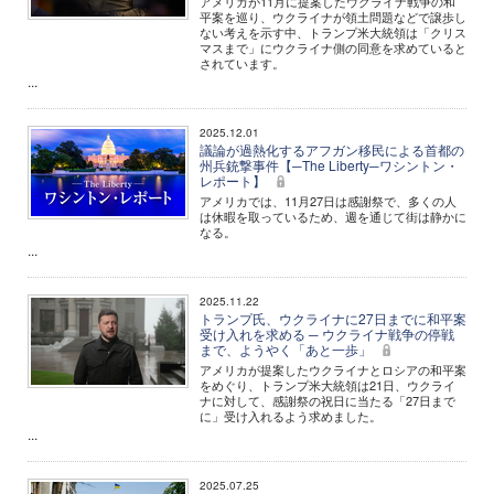
アメリカが11月に提案したウクライナ戦争の和
平案を巡り、ウクライナが領土問題などで譲歩し
ない考えを示す中、トランプ米大統領は「クリス
マスまで」にウクライナ側の同意を求めていると
されています。
...
2025.12.01
議論が過熱化するアフガン移民による首都の
州兵銃撃事件【─The Liberty─ワシントン・
レポート】
アメリカでは、11月27日は感謝祭で、多くの人
は休暇を取っているため、週を通じて街は静かに
なる。
...
2025.11.22
トランプ氏、ウクライナに27日までに和平案
受け入れを求める ─ ウクライナ戦争の停戦
まで、ようやく「あと一歩」
アメリカが提案したウクライナとロシアの和平案
をめぐり、トランプ米大統領は21日、ウクライ
ナに対して、感謝祭の祝日に当たる「27日まで
に」受け入れるよう求めました。
...
2025.07.25