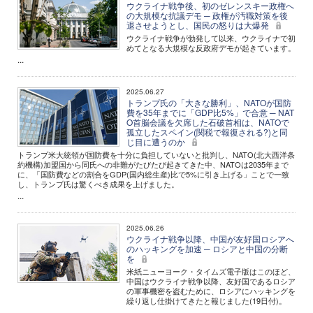
ウクライナ戦争後、初のゼレンスキー政権へ
の大規模な抗議デモ ─ 政権が汚職対策を後
退させようとし、国民の怒りは大爆発
ウクライナ戦争が勃発して以来、ウクライナで初
めてとなる大規模な反政府デモが起きています。
...
2025.06.27
トランプ氏の「大きな勝利」、NATOが国防
費を35年までに「GDP比5%」で合意 ─ NAT
O首脳会議を欠席した石破首相は、NATOで
孤立したスペイン(関税で報復される?)と同
じ目に遭うのか
トランプ米大統領が国防費を十分に負担していないと批判し、NATO(北大西洋条
約機構)加盟国から同氏への非難がたびたび起きてきた中、NATOは2035年まで
に、「国防費などの割合をGDP(国内総生産)比で5%に引き上げる」ことで一致
し、トランプ氏は驚くべき成果を上げました。
...
2025.06.26
ウクライナ戦争以降、中国が友好国ロシアへ
のハッキングを加速 ─ ロシアと中国の分断
を
米紙ニューヨーク・タイムズ電子版はこのほど、
中国はウクライナ戦争以降、友好国であるロシア
の軍事機密を盗むために、ロシアにハッキングを
繰り返し仕掛けてきたと報じました(19日付)。
...