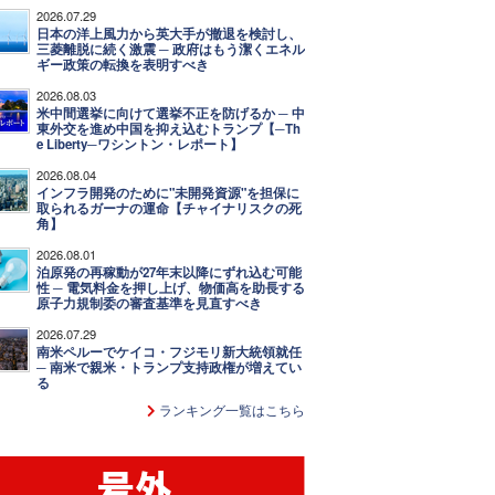
2026.07.29
日本の洋上風力から英大手が撤退を検討し、
三菱離脱に続く激震 ─ 政府はもう潔くエネル
ギー政策の転換を表明すべき
2026.08.03
米中間選挙に向けて選挙不正を防げるか ─ 中
東外交を進め中国を抑え込むトランプ【─Th
e Liberty─ワシントン・レポート】
2026.08.04
インフラ開発のために"未開発資源"を担保に
取られるガーナの運命【チャイナリスクの死
角】
2026.08.01
泊原発の再稼動が27年末以降にずれ込む可能
性 ─ 電気料金を押し上げ、物価高を助長する
原子力規制委の審査基準を見直すべき
2026.07.29
南米ペルーでケイコ・フジモリ新大統領就任
─ 南米で親米・トランプ支持政権が増えてい
る
ランキング一覧はこちら