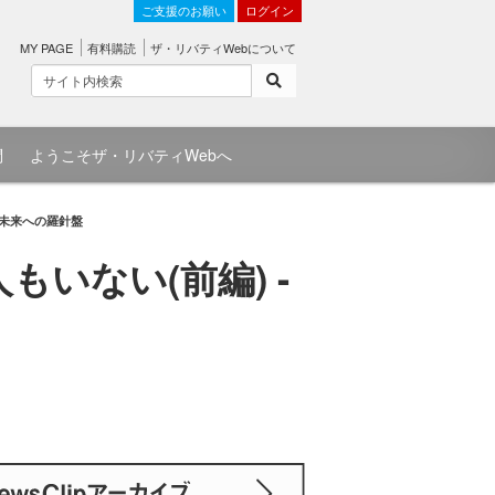
ご支援のお願い
ログイン
MY PAGE
有料購読
ザ・リバティWebについて
問
ようこそザ・リバティWebへ
 未来への羅針盤
いない(前編) -