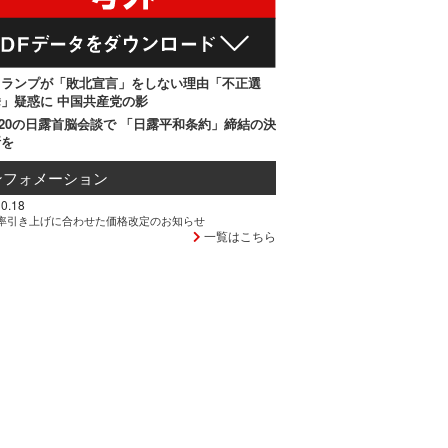
トランプが「敗北宣言」をしない理由「不正選
」疑惑に 中国共産党の影
20の日露首脳会談で 「日露平和条約」締結の決
断を
ンフォメーション
0.18
率引き上げに合わせた価格改定のお知らせ
一覧はこちら