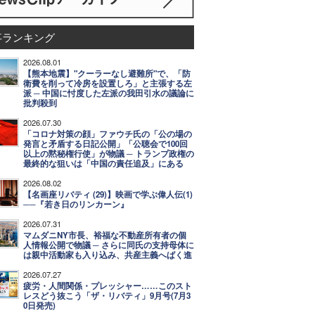
事ランキング
2026.08.01
【熊本地震】"クーラーなし避難所"で、「防
衛費を削って冷房を設置しろ」と主張する左
派 ─ 中国に忖度した左派の我田引水の議論に
批判殺到
2026.07.30
「コロナ対策の顔」ファウチ氏の「公の場の
発言と矛盾する日記公開」「公聴会で100回
以上の黙秘権行使」が物議 ─ トランプ政権の
最終的な狙いは「中国の責任追及」にある
2026.08.02
【名画座リバティ (29)】映画で学ぶ偉人伝(1)
──『若き日のリンカーン』
2026.07.31
マムダニNY市長、裕福な不動産所有者の個
人情報公開で物議 ─ さらに同氏の支持母体に
は親中活動家も入り込み、共産主義へばく進
2026.07.27
疲労・人間関係・プレッシャー……このスト
レスどう抜こう「ザ・リバティ」9月号(7月3
0日発売)