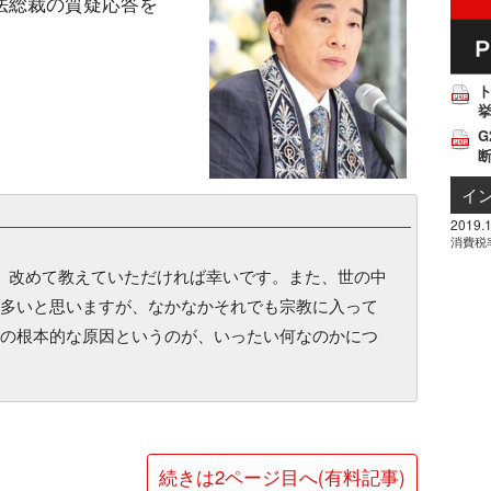
法総裁の質疑応答を
挙
G
イ
2019.1
消費税
を、改めて教えていただければ幸いです。また、世の中
多いと思いますが、なかなかそれでも宗教に入って
の根本的な原因というのが、いったい何なのかにつ
続きは2ページ目へ(有料記事)