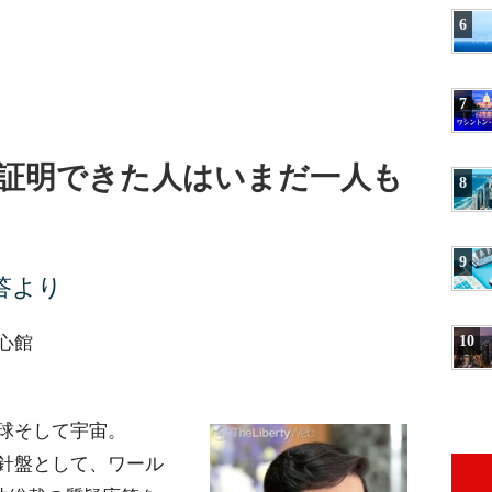
6
7
証明できた人はいまだ一人も
8
9
答より
正心館
10
球そして宇宙。
針盤として、ワール