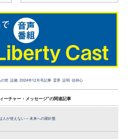
あの世
証拠
2024年12月号記事
霊界
証明
信仰心
ティーチャー・メッセージ"の関連記事
人が使えない ─ 未来への羅針盤