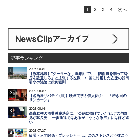
1
2
3
4
次へ
記事ランキング
2026.08.01
1
【熊本地震】"クーラーなし避難所"で、「防衛費を削って冷
房を設置しろ」と主張する左派 ─ 中国に忖度した左派の我田
引水の議論に批判殺到
2026.08.02
2
【名画座リバティ (29)】映画で学ぶ偉人伝(1)──『若き日の
リンカーン』
2026.08.06
3
高市政権の消費減税決定に、"公約に掲げていた"はずの与野
党が猛反発 ─ 一歩前進ではあるが「小さな政府」にはほど遠
い
2026.07.27
4
疲労・人間関係・プレッシャー……このストレスどう抜こう