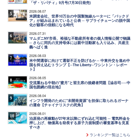
「ザ・リバティ」9月号(7月30日発売)
2026.08.07
5
米調査会社、世界10万台の中国製無線ルーターに「バックド
ア」が組み込まれていると公表 ─ サプライチェーンの脱中国
化が顧客の信頼になる時代
2026.07.31
6
マムダニNY市長、裕福な不動産所有者の個人情報公開で物議
─ さらに同氏の支持母体には親中活動家も入り込み、共産主
義へばく進
2026.08.03
7
米中間選挙に向けて選挙不正を防げるか ─ 中東外交を進め中
国を抑え込むトランプ【─The Liberty─ワシントン・レポー
ト】
2026.08.05
8
交流重ねる中朝の"蜜月"と習主席の後継者問題【澁谷司──中
国包囲網の現在地】
2026.08.04
9
インフラ開発のために"未開発資源"を担保に取られるガーナ
の運命【チャイナリスクの死角】
2026.08.01
10
泊原発の再稼動が27年末以降にずれ込む可能性 ─ 電気料金を
押し上げ、物価高を助長する原子力規制委の審査基準を見直
すべき
ランキング一覧はこちら