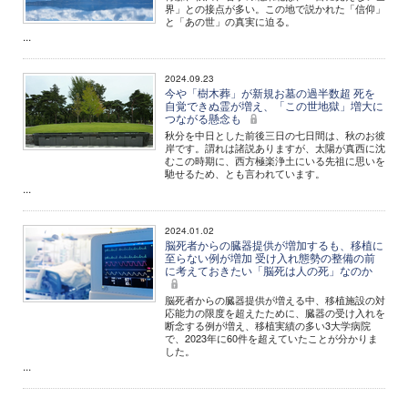
界」との接点が多い。この地で説かれた「信仰」
と「あの世」の真実に迫る。
...
2024.09.23
今や「樹木葬」が新規お墓の過半数超 死を
自覚できぬ霊が増え、「この世地獄」増大に
つながる懸念も
秋分を中日とした前後三日の七日間は、秋のお彼
岸です。謂れは諸説ありますが、太陽が真西に沈
むこの時期に、西方極楽浄土にいる先祖に思いを
馳せるため、とも言われています。
...
2024.01.02
脳死者からの臓器提供が増加するも、移植に
至らない例が増加 受け入れ態勢の整備の前
に考えておきたい「脳死は人の死」なのか
脳死者からの臓器提供が増える中、移植施設の対
応能力の限度を超えたために、臓器の受け入れを
断念する例が増え、移植実績の多い3大学病院
で、2023年に60件を超えていたことが分かりま
した。
...