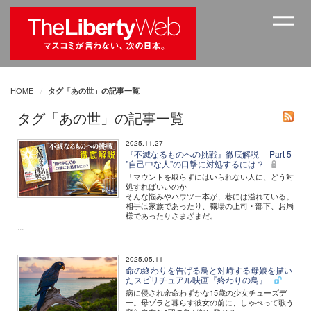
HOME
タグ「あの世」の記事一覧
タグ「あの世」の記事一覧
2025.11.27
『不滅なるものへの挑戦』徹底解説 ─ Part 5
"自己中な人"の口撃に対処するには？
「マウントを取らずにはいられない人に、どう対
処すればいいのか」
そんな悩みやハウツー本が、巷には溢れている。
相手は家族であったり、職場の上司・部下、お局
様であったりさまざまだ。
...
2025.05.11
命の終わりを告げる鳥と対峙する母娘を描い
たスピリチュアル映画『終わりの鳥』
病に侵され余命わずかな15歳の少女チューズデ
ー。母ゾラと暮らす彼女の前に、しゃべって歌う