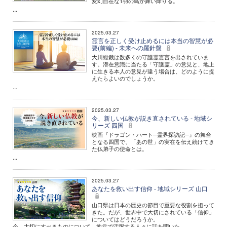
変幻自在な1羽の鳥が舞い降りる。
...
2025.03.27
霊言を正しく受け止めるには本当の智慧が必
要(前編) - 未来への羅針盤
大川総裁は数多くの守護霊霊言を出されていま
す。潜在意識に当たる「守護霊」の意見と、地上
に生きる本人の意見が違う場合は、どのように捉
えたらよいのでしょうか。
...
2025.03.27
今、新しい仏教が説き直されている - 地域シ
リーズ 四国
映画『ドラゴン・ハート─霊界探訪記─』の舞台
となる四国で、「あの世」の実在を伝え続けてき
た仏弟子の使命とは。
...
2025.03.27
あなたを救い出す信仰 - 地域シリーズ 山口
山口県は日本の歴史の節目で重要な役割を担って
きた。だが、世界中で大切にされている「信仰」
についてはどうだろうか。
今、大切にすべきものについて、地元で活躍する人々に話を聞いた。