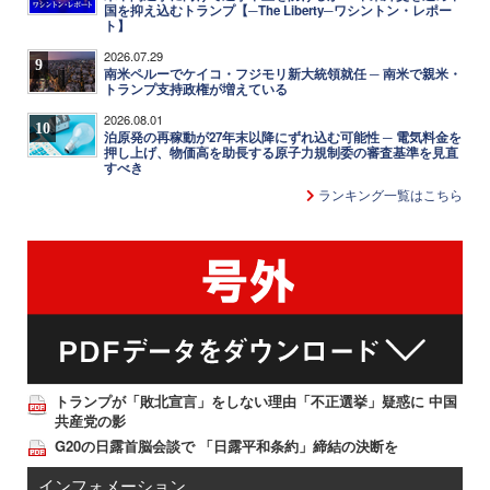
国を抑え込むトランプ【─The Liberty─ワシントン・レポー
ト】
2026.07.29
9
南米ペルーでケイコ・フジモリ新大統領就任 ─ 南米で親米・
トランプ支持政権が増えている
2026.08.01
10
泊原発の再稼動が27年末以降にずれ込む可能性 ─ 電気料金を
押し上げ、物価高を助長する原子力規制委の審査基準を見直
すべき
ランキング一覧はこちら
トランプが「敗北宣言」をしない理由「不正選挙」疑惑に 中国
共産党の影
G20の日露首脳会談で 「日露平和条約」締結の決断を
インフォメーション