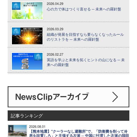
2026.04.29
心の力で体はつくり直せる ─ 未来への羅針盤
2026.03.29
組織が発展を目指すなら要らなくなったルール
のリストラを ─ 未来への羅針盤
2026.02.27
英語を学ぶと未来を拓くヒントの山になる ─ 未
来への羅針盤
記事ランキング
2026.08.01
1
【熊本地震】"クーラーなし避難所"で、「防衛費を削って冷
房を設置しろ」と主張する左派 ─ 中国に忖度した左派の我田