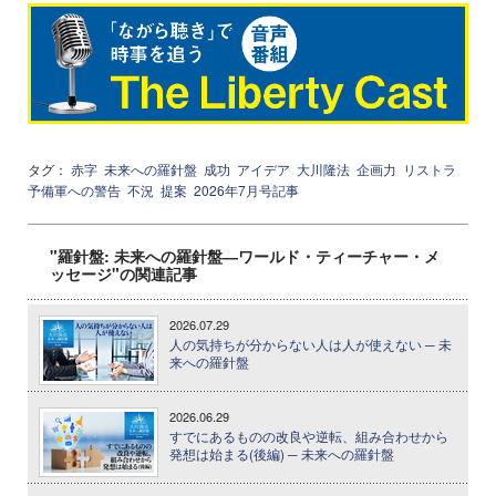
タグ：
赤字
未来への羅針盤
成功
アイデア
大川隆法
企画力
リストラ
予備軍への警告
不況
提案
2026年7月号記事
"羅針盤: 未来への羅針盤―ワールド・ティーチャー・メ
ッセージ"の関連記事
2026.07.29
人の気持ちが分からない人は人が使えない ─ 未
来への羅針盤
2026.06.29
すでにあるものの改良や逆転、組み合わせから
発想は始まる(後編) ─ 未来への羅針盤