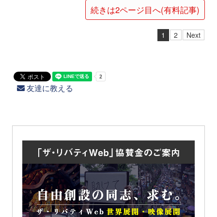
続きは2ページ目へ(有料記事)
1
2
Next
友達に教える