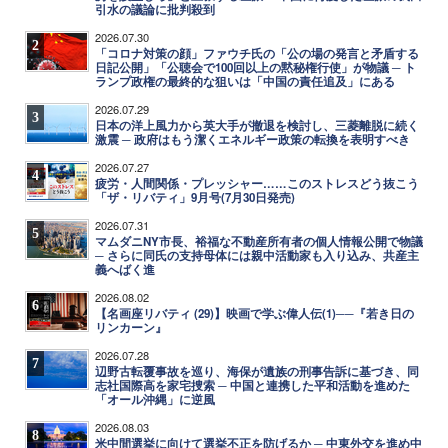
引水の議論に批判殺到
2026.07.30
2
「コロナ対策の顔」ファウチ氏の「公の場の発言と矛盾する
日記公開」「公聴会で100回以上の黙秘権行使」が物議 ─ ト
ランプ政権の最終的な狙いは「中国の責任追及」にある
2026.07.29
3
日本の洋上風力から英大手が撤退を検討し、三菱離脱に続く
激震 ─ 政府はもう潔くエネルギー政策の転換を表明すべき
2026.07.27
4
疲労・人間関係・プレッシャー……このストレスどう抜こう
「ザ・リバティ」9月号(7月30日発売)
2026.07.31
5
マムダニNY市長、裕福な不動産所有者の個人情報公開で物議
─ さらに同氏の支持母体には親中活動家も入り込み、共産主
義へばく進
2026.08.02
6
【名画座リバティ (29)】映画で学ぶ偉人伝(1)──『若き日の
リンカーン』
2026.07.28
7
辺野古転覆事故を巡り、海保が遺族の刑事告訴に基づき、同
志社国際高を家宅捜索 ─ 中国と連携した平和活動を進めた
「オール沖縄」に逆風
2026.08.03
8
米中間選挙に向けて選挙不正を防げるか ─ 中東外交を進め中