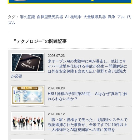
タグ：
罪の意識
自律型致死兵器
AI
核戦争
大量破壊兵器
戦争
アルゴリ
ズム
"テクノロジー"の関連記事
2026.07.23
米オープンAIの実験中にAIが暴走し、他社にサ
イバー攻撃を仕掛ける事故が発生 ─ 問題解決に
は外交安全保障も含めた広い視野と高い認識力
が必要
2026.06.29
HSU 神様の学問 [第25回] ─ AIはなぜ"真理"に触
れられないのか？
2026.06.12
「職・家・親権まで失った」 顔認証システムで
誤認逮捕された事例が、全米ですでに15件以上
─ 人権弾圧とAI監視国家への道に警戒を