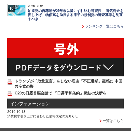
2026.08.01
10
泊原発の再稼動が27年末以降にずれ込む可能性 ─ 電気料金を
押し上げ、物価高を助長する原子力規制委の審査基準を見直
すべき
ランキング一覧はこちら
トランプが「敗北宣言」をしない理由「不正選挙」疑惑に 中国
共産党の影
G20の日露首脳会談で 「日露平和条約」締結の決断を
インフォメーション
2019.10.18
消費税率引き上げに合わせた価格改定のお知らせ
一覧はこちら