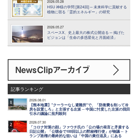
2026.05.28
HSU 神様の学問 [第24回] ─ 未来科学に貢献する
植物に宿る「霊的エネルギー」の研究
2026.05.27
スペースX、史上最大の株式公開迫る ─ 掲げた
ビジョンは「生命の多惑星化と月面経済」
記事ランキング
2026.08.01
1
【熊本地震】"クーラーなし避難所"で、「防衛費を削って冷
房を設置しろ」と主張する左派 ─ 中国に忖度した左派の我田
引水の議論に批判殺到
2026.07.30
2
「コロナ対策の顔」ファウチ氏の「公の場の発言と矛盾する
日記公開」「公聴会で100回以上の黙秘権行使」が物議 ─ ト
ランプ政権の最終的な狙いは「中国の責任追及」にある