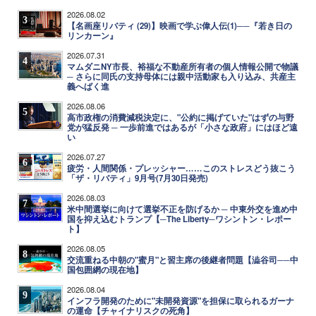
2026.08.02
3
【名画座リバティ (29)】映画で学ぶ偉人伝(1)──『若き日の
リンカーン』
2026.07.31
4
マムダニNY市長、裕福な不動産所有者の個人情報公開で物議
─ さらに同氏の支持母体には親中活動家も入り込み、共産主
義へばく進
2026.08.06
5
高市政権の消費減税決定に、"公約に掲げていた"はずの与野
党が猛反発 ─ 一歩前進ではあるが「小さな政府」にはほど遠
い
2026.07.27
6
疲労・人間関係・プレッシャー……このストレスどう抜こう
「ザ・リバティ」9月号(7月30日発売)
2026.08.03
7
米中間選挙に向けて選挙不正を防げるか ─ 中東外交を進め中
国を抑え込むトランプ【─The Liberty─ワシントン・レポー
ト】
2026.08.05
8
交流重ねる中朝の"蜜月"と習主席の後継者問題【澁谷司──中
国包囲網の現在地】
2026.08.04
9
インフラ開発のために"未開発資源"を担保に取られるガーナ
の運命【チャイナリスクの死角】