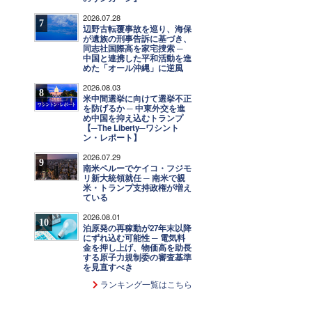
2026.07.28
7
辺野古転覆事故を巡り、海保
が遺族の刑事告訴に基づき、
同志社国際高を家宅捜索 ─
中国と連携した平和活動を進
めた「オール沖縄」に逆風
2026.08.03
8
米中間選挙に向けて選挙不正
を防げるか ─ 中東外交を進
め中国を抑え込むトランプ
【─The Liberty─ワシント
ン・レポート】
2026.07.29
9
南米ペルーでケイコ・フジモ
リ新大統領就任 ─ 南米で親
米・トランプ支持政権が増え
ている
2026.08.01
10
泊原発の再稼動が27年末以降
にずれ込む可能性 ─ 電気料
金を押し上げ、物価高を助長
する原子力規制委の審査基準
を見直すべき
ランキング一覧はこちら