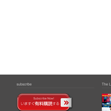
subscribe
The L