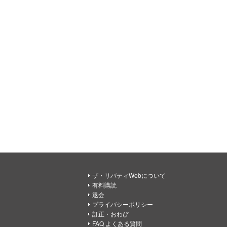
ザ・リバティWebについて
有料購読
退会
プライバシーポリシー
訂正・おわび
FAQ よくある質問