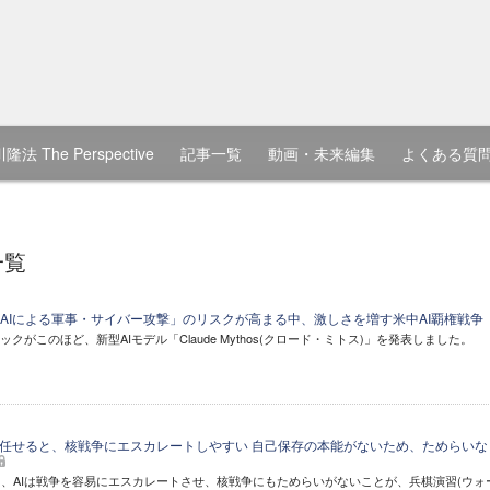
隆法 The Perspective
記事一覧
動画・未来編集
よくある質
一覧
AIによる軍事・サイバー攻撃」のリスクが高まる中、激しさを増す米中AI覇権戦争
クがこのほど、新型AIモデル「Claude Mythos(クロード・ミトス)」を発表しました。
を任せると、核戦争にエスカレートしやすい 自己保存の本能がないため、ためらいな
、AIは戦争を容易にエスカレートさせ、核戦争にもためらいがないことが、兵棋演習(ウォ