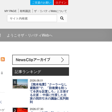
ご支援のお願い
ログイン
MY PAGE
有料購読
ザ・リバティWebについて
問
ようこそザ・リバティWebへ
記事ランキング
2026.08.01
1
【熊本地震】"クーラーなし
避難所"で、「防衛費を削っ
て冷房を設置しろ」と主張す
る左派 ─ 中国に忖度した左
派の我田引水の議論に批判殺
く
到
2026.07.30
ーゲ
2