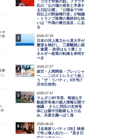
「コロナ対策の顔」ファウチ
氏の「公の場の発言と矛盾す
る日記公開」「公聴会で100
回以上の黙秘権行使」が物議
─ トランプ政権の最終的な狙
いは「中国の責任追及」にあ
る
of
2026.07.29
の実
3
日本の洋上風力から英大手が
撤退を検討し、三菱離脱に続
く激震 ─ 政府はもう潔くエ
ネルギー政策の転換を表明す
べき
2026.07.27
4
殺傷
疲労・人間関係・プレッシャ
とし
ー……このストレスどう抜こ
う「ザ・リバティ」9月号(7
月30日発売)
2026.07.31
5
マムダニNY市長、裕福な不
動産所有者の個人情報公開で
てい
物議 ─ さらに同氏の支持母
、外
体には親中活動家も入り込
み、共産主義へばく進
2026.08.02
6
【名画座リバティ (29)】映画
で学ぶ偉人伝(1)──『若き日
のリンカーン』