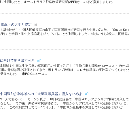
証で判明したと、オーストラリア戦略政策研究所(AFPI)がこのほど指摘しました。
国軍傘下の大学と協定
計45校が、中国人民解放軍の傘下で軍事関連技術研究を行う中国の7大学、「Seven Sons 
nce (国防七子)」と学術・学生交流協定を結んでいることが判明しました。45校のうち9校に共同研究
す。
絶に向けて動き出すべき
北朝鮮や中国は生物兵器の軍民両用の性質を利用して生物兵器を開発か ローコストでかつ
兵器の脅威は過小評価されてきた 米トランプ政権は、コロナは武漢の実験室でつくられた
り出した。 米FOXニュース...
中国製? 紛争地域への「大量破壊兵器」流入を止めよ
の一人であるベン・カーソン氏が、10日の討論会で「中国やロシアがシリア内戦に介入し
言をした。 その後、識者や対抗候補者に、「中国がシリアに介入している証拠はない」と
た。 この批判に対してカーソン氏は、「中国軍が直接軍を派遣している証拠はないが...