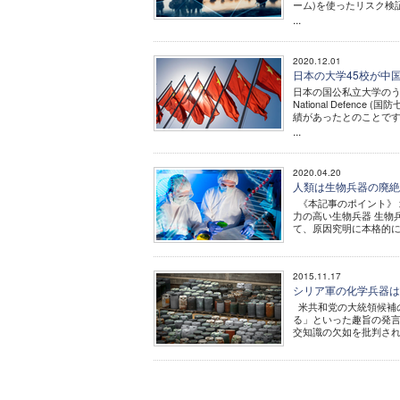
ーム)を使ったリスク検
...
2020.12.01
日本の大学45校が中
日本の国公私立大学のうち
National Defe
績があったとのことで
...
2020.04.20
人類は生物兵器の廃
《本記事のポイント》 
力の高い生物兵器 生物
て、原因究明に本格的に乗
2015.11.17
シリア軍の化学兵器は
米共和党の大統領候補
る」といった趣旨の発
交知識の欠如を批判され