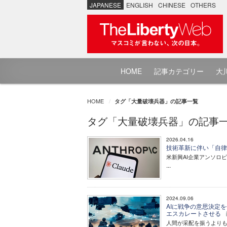
JAPANESE
ENGLISH
CHINESE
OTHERS
HOME
記事カテゴリー
大川
HOME
タグ「大量破壊兵器」の記事一覧
タグ「大量破壊兵器」の記事
2026.04.16
技術革新に伴い「自律
米新興AI企業アンソロピッ
...
2024.09.06
AIに戦争の意思決定
エスカレートさせる
人間が采配を振うよりも