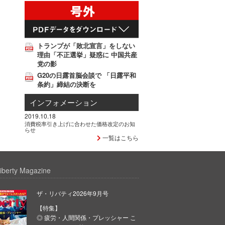
トランプが「敗北宣言」をしない
理由「不正選挙」疑惑に 中国共産
党の影
G20の日露首脳会談で 「日露平和
条約」締結の決断を
インフォメーション
2019.10.18
消費税率引き上げに合わせた価格改定のお知
らせ
一覧はこちら
iberty Magazine
ザ・リバティ2026年9月号
【特集】
◎ 疲労・人間関係・プレッシャー こ