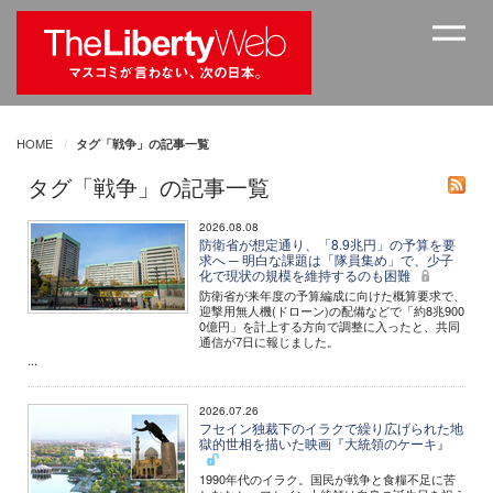
HOME
タグ「戦争」の記事一覧
タグ「戦争」の記事一覧
2026.08.08
防衛省が想定通り、「8.9兆円」の予算を要
求へ ─ 明白な課題は「隊員集め」で、少子
化で現状の規模を維持するのも困難
防衛省が来年度の予算編成に向けた概算要求で、
迎撃用無人機(ドローン)の配備などで「約8兆900
0億円」を計上する方向で調整に入ったと、共同
通信が7日に報じました。
...
2026.07.26
フセイン独裁下のイラクで繰り広げられた地
獄的世相を描いた映画『大統領のケーキ』
1990年代のイラク。国民が戦争と食糧不足に苦