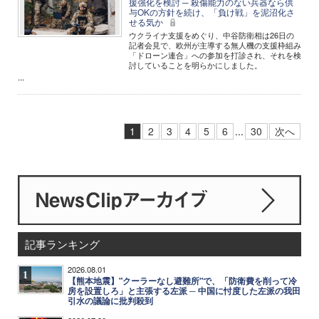
援強化を検討 ─ 殺傷能力のない兵器なら供
与OKの方針を続け、「負け戦」を泥沼化さ
せる気か
ウクライナ支援をめぐり、中谷防衛相は26日の
記者会見で、欧州が主導する無人機の支援枠組み
「ドローン連合」への参加を打診され、それを検
討していることを明らかにしました。
...
1
2
3
4
5
6
...
30
次へ
記事ランキング
2026.08.01
1
【熊本地震】"クーラーなし避難所"で、「防衛費を削って冷
房を設置しろ」と主張する左派 ─ 中国に忖度した左派の我田
引水の議論に批判殺到