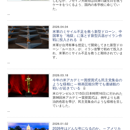
しむなか、フセイン大統領は自身の誕生日を祝う
ケーキをつくるよう、国内の各学校に命じてい
た。
...
2026.04.04
米軍のミサイル不足を救う新型ドローン、中
国軍を「地獄」に落とす新型兵器がイラン作
戦に投入される
米軍が台湾有事を想定して開発してきた新型ドロ
ーン「ルーカス」が、イラン攻撃で初めて投入さ
れ、米軍のミサイル不足を救うと期待されていま
す。
...
2026.03.18
今年の米アカデミー賞授賞式も民主党集会の
ような様相に ─ 映画芸能分野でも価値観の
戦いが起きている
米ロサンゼルスで15日(日本時間16日)に行われた
第98回米アカデミー賞授賞式は、例年よりも政
治的色彩を帯び、民主党集会のような様相を呈し
ていました。
...
2026.01.02
2026年はどんな年になるのか。 ─ アメリカ