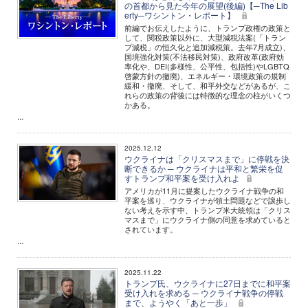
の首都から見た今年の展望(後編)【─The Lib
erty─ワシントン・レポート】
前編でお伝えしたように、トランプ政権の政策と
して、関税政策以外に、大型減税法案(「トラン
プ減税」の恒久化と追加減税策。去年7月成立)、
国境強化対策(不法移民対策)、政府改革(政府効
率化や、DEI(多様性、公平性、包括性)やLGBTQ
啓蒙方針の撤廃)、エネルギー・環境政策の規制
緩和・撤廃、そして、和平外交などがあるが、こ
れらの政策の背後には特徴的な理念の柱がいくつ
かある。
...
2025.12.12
ウクライナは「クリスマスまで」に停戦を決
断できるか ─ ウクライナは平和と繁栄を促
すトランプ和平案を受け入れよ
アメリカが11月に提案したウクライナ戦争の和
平案を巡り、ウクライナが領土問題などで譲歩し
ない考えを示す中、トランプ米大統領は「クリス
マスまで」にウクライナ側の同意を求めていると
されています。
...
2025.11.22
トランプ氏、ウクライナに27日までに和平案
受け入れを求める ─ ウクライナ戦争の停戦
まで、ようやく「あと一歩」