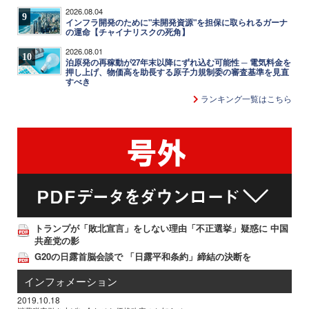
2026.08.04
9
インフラ開発のために"未開発資源"を担保に取られるガーナ
の運命【チャイナリスクの死角】
2026.08.01
10
泊原発の再稼動が27年末以降にずれ込む可能性 ─ 電気料金を
押し上げ、物価高を助長する原子力規制委の審査基準を見直
すべき
ランキング一覧はこちら
トランプが「敗北宣言」をしない理由「不正選挙」疑惑に 中国
共産党の影
G20の日露首脳会談で 「日露平和条約」締結の決断を
インフォメーション
2019.10.18