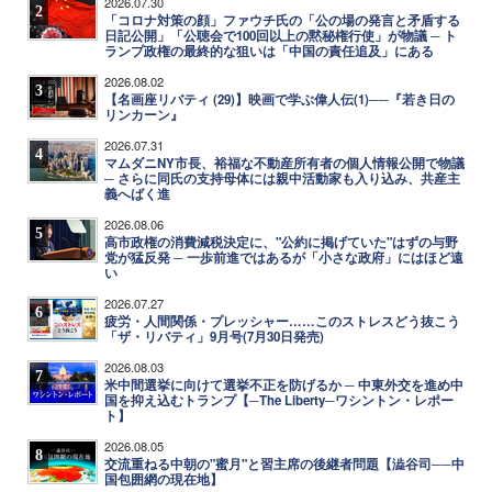
2026.07.30
2
「コロナ対策の顔」ファウチ氏の「公の場の発言と矛盾する
日記公開」「公聴会で100回以上の黙秘権行使」が物議 ─ ト
ランプ政権の最終的な狙いは「中国の責任追及」にある
2026.08.02
3
【名画座リバティ (29)】映画で学ぶ偉人伝(1)──『若き日の
リンカーン』
2026.07.31
4
マムダニNY市長、裕福な不動産所有者の個人情報公開で物議
─ さらに同氏の支持母体には親中活動家も入り込み、共産主
義へばく進
2026.08.06
5
高市政権の消費減税決定に、"公約に掲げていた"はずの与野
党が猛反発 ─ 一歩前進ではあるが「小さな政府」にはほど遠
い
2026.07.27
6
疲労・人間関係・プレッシャー……このストレスどう抜こう
「ザ・リバティ」9月号(7月30日発売)
2026.08.03
7
米中間選挙に向けて選挙不正を防げるか ─ 中東外交を進め中
国を抑え込むトランプ【─The Liberty─ワシントン・レポー
ト】
2026.08.05
8
交流重ねる中朝の"蜜月"と習主席の後継者問題【澁谷司──中
国包囲網の現在地】