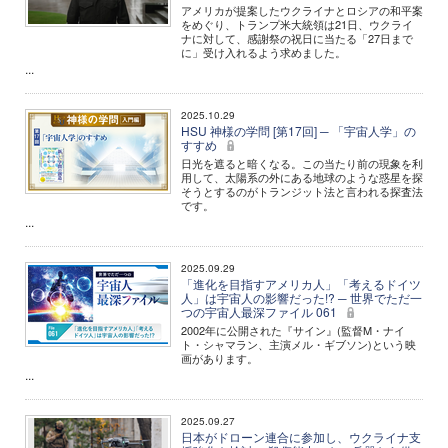
アメリカが提案したウクライナとロシアの和平案
をめぐり、トランプ米大統領は21日、ウクライ
ナに対して、感謝祭の祝日に当たる「27日まで
に」受け入れるよう求めました。
...
2025.10.29
HSU 神様の学問 [第17回] ─ 「宇宙人学」の
すすめ
日光を遮ると暗くなる。この当たり前の現象を利
用して、太陽系の外にある地球のような惑星を探
そうとするのがトランジット法と言われる探査法
です。
...
2025.09.29
「進化を目指すアメリカ人」「考えるドイツ
人」は宇宙人の影響だった!? ─ 世界でただ一
つの宇宙人最深ファイル 061
2002年に公開された『サイン』(監督M・ナイ
ト・シャマラン、主演メル・ギブソン)という映
画があります。
...
2025.09.27
日本がドローン連合に参加し、ウクライナ支