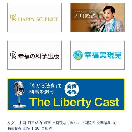
タグ：
中国
河田成治
米軍
台湾侵攻
抑止力
中国経済
尖閣諸島
統一
独裁政権
戦争
HSU
自衛隊