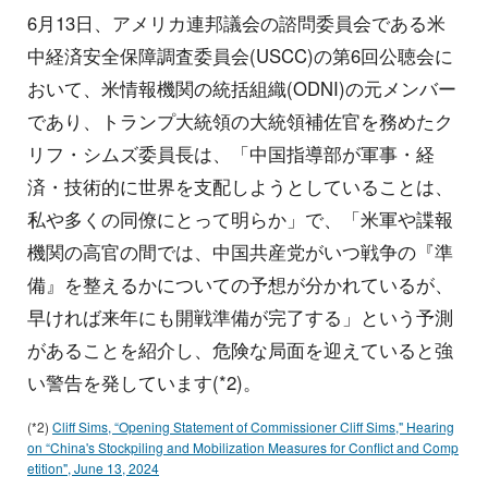
6月13日、アメリカ連邦議会の諮問委員会である米
中経済安全保障調査委員会(USCC)の第6回公聴会に
おいて、米情報機関の統括組織(ODNI)の元メンバー
であり、トランプ大統領の大統領補佐官を務めたク
リフ・シムズ委員長は、「中国指導部が軍事・経
済・技術的に世界を支配しようとしていることは、
私や多くの同僚にとって明らか」で、「米軍や諜報
機関の高官の間では、中国共産党がいつ戦争の『準
備』を整えるかについての予想が分かれているが、
早ければ来年にも開戦準備が完了する」という予測
があることを紹介し、危険な局面を迎えていると強
い警告を発しています(*2)。
(*2)
Cliff Sims, “Opening Statement of Commissioner Cliff Sims," Hearing
on “China's Stockpiling and Mobilization Measures for Conflict and Comp
etition", June 13, 2024