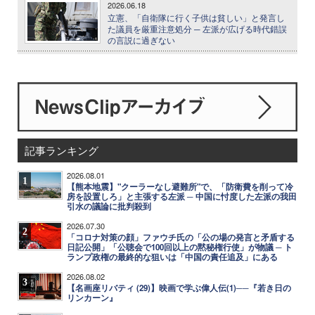
2026.06.18
立憲、「自衛隊に行く子供は貧しい」と発言し
た議員を厳重注意処分 ─ 左派が広げる時代錯誤
の言説に過ぎない
記事ランキング
2026.08.01
1
【熊本地震】"クーラーなし避難所"で、「防衛費を削って冷
房を設置しろ」と主張する左派 ─ 中国に忖度した左派の我田
引水の議論に批判殺到
2026.07.30
2
「コロナ対策の顔」ファウチ氏の「公の場の発言と矛盾する
日記公開」「公聴会で100回以上の黙秘権行使」が物議 ─ ト
ランプ政権の最終的な狙いは「中国の責任追及」にある
2026.08.02
3
【名画座リバティ (29)】映画で学ぶ偉人伝(1)──『若き日の
リンカーン』