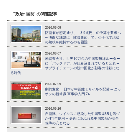
"政治: 国防"の関連記事
2026.08.08
防衛省が想定通り、「8.9兆円」の予算を要求へ
─ 明白な課題は「隊員集め」で、少子化で現状
の規模を維持するのも困難
2026.08.07
米調査会社、世界10万台の中国製無線ルーター
に「バックドア」が組み込まれていると公表 ─
サプライチェーンの脱中国化が顧客の信頼にな
る時代
2026.07.29
劇的変化！ 日本が中距離ミサイルを配備 ─ ニッ
ポンの新常識 軍事学入門 74
2026.06.26
自衛隊、ウイルスに感染した中国製USBを気づ
かず1年使用 ─ 身近にあふれる中国製品が安全
保障の穴となる