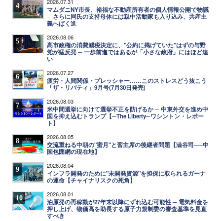
2026.07.31
4
マムダニNY市長、裕福な不動産所有者の個人情報公開で物議
─ さらに同氏の支持母体には親中活動家も入り込み、共産主
義へばく進
2026.08.06
5
高市政権の消費減税決定に、"公約に掲げていた"はずの与野
党が猛反発 ─ 一歩前進ではあるが「小さな政府」にはほど遠
い
2026.07.27
6
疲労・人間関係・プレッシャー……このストレスどう抜こう
「ザ・リバティ」9月号(7月30日発売)
2026.08.03
7
米中間選挙に向けて選挙不正を防げるか ─ 中東外交を進め中
国を抑え込むトランプ【─The Liberty─ワシントン・レポー
ト】
2026.08.05
8
交流重ねる中朝の"蜜月"と習主席の後継者問題【澁谷司──中
国包囲網の現在地】
2026.08.04
9
インフラ開発のために"未開発資源"を担保に取られるガーナ
の運命【チャイナリスクの死角】
2026.08.01
10
泊原発の再稼動が27年末以降にずれ込む可能性 ─ 電気料金を
押し上げ、物価高を助長する原子力規制委の審査基準を見直
すべき