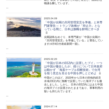
物議を醸しています。
...
2025.04.09
「中国が尖閣の共同管理宣言を準備」と米専
門家警告 ─ トランプ政権が「抑止力」とな
っている間に、日本は旗幟を鮮明にすべき
尖閣諸島をめぐり、米専門家が「中国が尖閣の
『共同管理宣言』を準備している」と警告してい
ます(4月9日付産経新聞一面)。
...
2025.02.20
「中国が日本のEEZ内に設置したブイ」一つ
は中国が撤去したが、残りについて日本政府
は動かず 「海底ケーブル切断技術」で台湾
を狙う意志を見せる中国を押しとどめよ
中国がこのほど、2023年から日本の排他的経済
水域(EEZ)内に無断で設置していた海洋ブイを撤
去しました。しかし、日本のEEZ内にはまだ中国
の海洋ブイが設置されたままであり、軍事利用の
疑いも持たれています。
...
2024.07.14