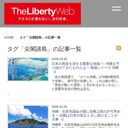
HOME
タグ「尖閣諸島」の記事一覧
タグ「尖閣諸島」の記事一覧
2026.03.29
日本の死命を決する重要な地域── 沖縄を守
り続けてきたものとは ─ 地域シリーズ 沖縄
「先の衆院選で、『オール沖縄』が沖縄4選挙区
で全敗し、保守系が全勝した。これは後の世に、
『歴史が動いた選挙』と言われるかもしれない」
と那覇市在住の男性は語る。
...
2026.03.25
沖縄・石垣市議会が国に尖閣上陸の許可求め
る ─ 尖閣は日本の領土と示し続けることが
大事
沖縄県・石垣市議会は24日の3月定例会最終本会