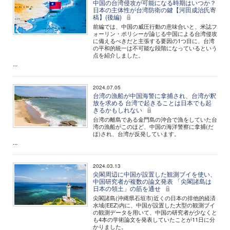
中国の台湾侵攻が可能になる時期はいつか？
日本の主体性が台湾防衛の鍵【河田成治氏寄
稿】(後編)
前編では、中国の威圧行動の意味合いと、米誌フ
ォーリン・ポリシーが論じる中国による台湾侵攻
に備えるべきだと主張する要因の1つ目に、台湾
の平和的統一は不可能な段階になっているという
点を紹介しました。
...
2024.07.05
台湾の漁船が中国海警に拿捕され、台湾が釈
放を求める 台湾で起きることは日本でも起
きるかもしれない
台湾の離島である金門島の沖合で漁をしていた台
湾の漁船がこのほど、中国の海洋警察に拿捕(だ
ほ)され、台湾が反発しています。
...
2024.03.13
尖閣周辺に中国が設置した観測ブイを使い、
中国研究者が複数の論文発表 「尖閣諸島は
日本の領土」の筋を通せ
尖閣諸島(沖縄県石垣市)近くの日本の排他的経済
水域(EEZ)内に、中国が設置した大型の観測ブイ
の観測データを用いて、中国の研究者が少なくと
も4本の学術論文を発表していたことが11日に分
かりました。