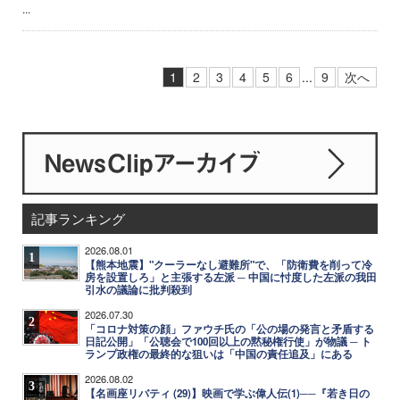
...
1
2
3
4
5
6
...
9
次へ
記事ランキング
2026.08.01
1
【熊本地震】"クーラーなし避難所"で、「防衛費を削って冷
房を設置しろ」と主張する左派 ─ 中国に忖度した左派の我田
引水の議論に批判殺到
2026.07.30
2
「コロナ対策の顔」ファウチ氏の「公の場の発言と矛盾する
日記公開」「公聴会で100回以上の黙秘権行使」が物議 ─ ト
ランプ政権の最終的な狙いは「中国の責任追及」にある
2026.08.02
3
【名画座リバティ (29)】映画で学ぶ偉人伝(1)──『若き日の