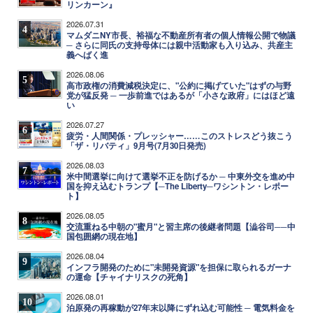
リンカーン』
2026.07.31
4
マムダニNY市長、裕福な不動産所有者の個人情報公開で物議
─ さらに同氏の支持母体には親中活動家も入り込み、共産主
義へばく進
2026.08.06
5
高市政権の消費減税決定に、"公約に掲げていた"はずの与野
党が猛反発 ─ 一歩前進ではあるが「小さな政府」にはほど遠
い
2026.07.27
6
疲労・人間関係・プレッシャー……このストレスどう抜こう
「ザ・リバティ」9月号(7月30日発売)
2026.08.03
7
米中間選挙に向けて選挙不正を防げるか ─ 中東外交を進め中
国を抑え込むトランプ【─The Liberty─ワシントン・レポー
ト】
2026.08.05
8
交流重ねる中朝の"蜜月"と習主席の後継者問題【澁谷司──中
国包囲網の現在地】
2026.08.04
9
インフラ開発のために"未開発資源"を担保に取られるガーナ
の運命【チャイナリスクの死角】
2026.08.01
10
泊原発の再稼動が27年末以降にずれ込む可能性 ─ 電気料金を