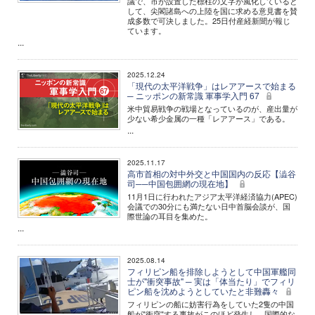
議で、市が設置した標柱の文字が風化していると
して、尖閣諸島への上陸を国に求める意見書を賛
成多数で可決しました。25日付産経新聞が報じ
ています。
...
2025.12.24
「現代の太平洋戦争」はレアアースで始まる
─ ニッポンの新常識 軍事学入門 67
米中貿易戦争の戦場となっているのが、産出量が
少ない希少金属の一種「レアアース」である。
...
2025.11.17
高市首相の対中外交と中国国内の反応【澁谷
司──中国包囲網の現在地】
11月1日に行われたアジア太平洋経済協力(APEC)
会議での30分にも満たない日中首脳会談が、国
際世論の耳目を集めた。
...
2025.08.14
フィリピン船を排除しようとして中国軍艦同
士が"衝突事故" ─ 実は「体当たり」でフィリ
ピン船を沈めようとしていたと非難轟々
フィリピンの船に妨害行為をしていた2隻の中国
船が"衝突"する事故がこのほど発生し、国際的な