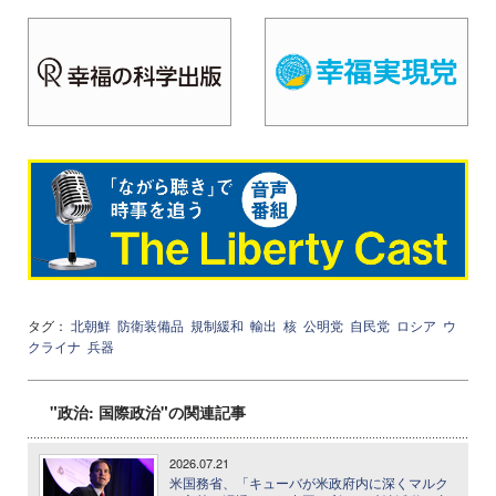
タグ：
北朝鮮
防衛装備品
規制緩和
輸出
核
公明党
自民党
ロシア
ウ
クライナ
兵器
"政治: 国際政治"の関連記事
2026.07.21
米国務省、「キューバが米政府内に深くマルク