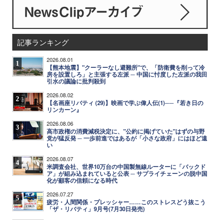
記事ランキング
2026.08.01
1
【熊本地震】"クーラーなし避難所"で、「防衛費を削って冷
房を設置しろ」と主張する左派 ─ 中国に忖度した左派の我田
引水の議論に批判殺到
2026.08.02
2
【名画座リバティ (29)】映画で学ぶ偉人伝(1)──『若き日の
リンカーン』
2026.08.06
3
高市政権の消費減税決定に、"公約に掲げていた"はずの与野
党が猛反発 ─ 一歩前進ではあるが「小さな政府」にはほど遠
い
2026.08.07
4
米調査会社、世界10万台の中国製無線ルーターに「バックド
ア」が組み込まれていると公表 ─ サプライチェーンの脱中国
化が顧客の信頼になる時代
2026.07.27
5
疲労・人間関係・プレッシャー……このストレスどう抜こう
「ザ・リバティ」9月号(7月30日発売)