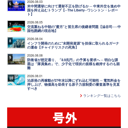
2026.08.03
6
米中間選挙に向けて選挙不正を防げるか ─ 中東外交を進め中
国を抑え込むトランプ【─The Liberty─ワシントン・レポー
ト】
2026.08.05
7
交流重ねる中朝の"蜜月"と習主席の後継者問題【澁谷司──中
国包囲網の現在地】
2026.08.04
8
インフラ開発のために"未開発資源"を担保に取られるガーナ
の運命【チャイナリスクの死角】
2026.08.08
9
防衛省が想定通り、「8.9兆円」の予算を要求へ ─ 明白な課
題は「隊員集め」で、少子化で現状の規模を維持するのも困
難
2026.08.01
10
泊原発の再稼動が27年末以降にずれ込む可能性 ─ 電気料金を
押し上げ、物価高を助長する原子力規制委の審査基準を見直
すべき
ランキング一覧はこちら