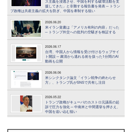
ス主義を浸透させ、中国を利する破壊活動を支
援してきた」と非難する報告書を発表 ─ トラン
プ政権は共産主義の拡大を防ぎ、中国を牽制する狙い
2026.06.20
米イラン覚書は「アメリカ有利の内容」だった
─ トランプ外交への批判の空騒ぎを検証する
2026.06.17
台湾、中国人から情報を受け付けるウェブサイ
ト開設 ─ 粛清から逃れる術を扱った1分間のAI
動画も公開
2026.06.06
米シンクタンク論文「イラン戦争の終わらせ
方」、トランプ氏がSNSで共有し注目
2026.05.22
トランプ政権がキューバのカストロ元議長の起
訴で圧力を強化 ─ 中南米と中間選挙を押さえ、
中国を追い込む狙い