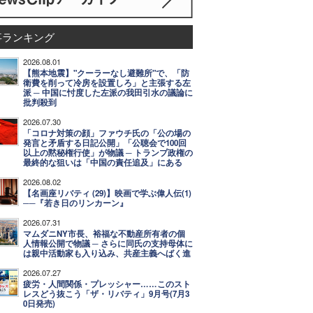
事ランキング
2026.08.01
【熊本地震】"クーラーなし避難所"で、「防
衛費を削って冷房を設置しろ」と主張する左
派 ─ 中国に忖度した左派の我田引水の議論に
批判殺到
2026.07.30
「コロナ対策の顔」ファウチ氏の「公の場の
発言と矛盾する日記公開」「公聴会で100回
以上の黙秘権行使」が物議 ─ トランプ政権の
最終的な狙いは「中国の責任追及」にある
2026.08.02
【名画座リバティ (29)】映画で学ぶ偉人伝(1)
──『若き日のリンカーン』
2026.07.31
マムダニNY市長、裕福な不動産所有者の個
人情報公開で物議 ─ さらに同氏の支持母体に
は親中活動家も入り込み、共産主義へばく進
2026.07.27
疲労・人間関係・プレッシャー……このスト
レスどう抜こう「ザ・リバティ」9月号(7月3
0日発売)