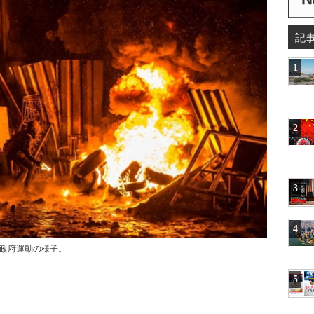
記
1
2
3
4
反政府運動の様子。
5