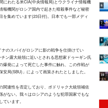
間にわたる米CIA(中央情報局)とウクライナ情報機
6
情報機関がロシア国内で起きた暗殺事件など秘密
を集めています(23日付)。日本でも一部メディ
7
8
ライナのスパイがロシアに影の戦争を仕掛けてい
ーチン露大統領に近いとされる思想家ドゥーギン氏
9
の爆発によって死亡した事件に触れ、この作戦が
安局(SBU)」によって画策されたとしました。
10
の関連性を否定しており、ポドリャク大統領補佐
係がない。我々はロシアのような犯罪国家でもな
しています。