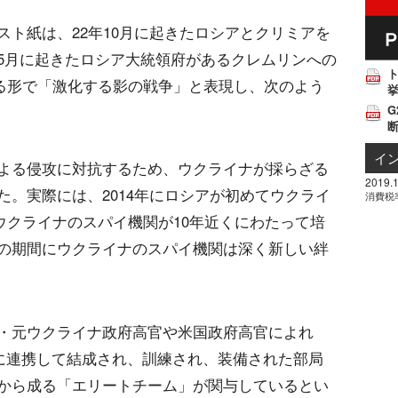
ト紙は、22年10月に起きたロシアとクリミアを
5月に起きたロシア大統領府があるクレムリンへの
する形で「激化する影の戦争」と表現し、次のよう
挙
G
イ
よる侵攻に対抗するため、ウクライナが採らざる
2019.1
。実際には、2014年にロシアが初めてウクライ
消費税
ウクライナのスパイ機関が10年近くにわたって培
の期間にウクライナのスパイ機関は深く新しい絆
・元ウクライナ政府高官や米国政府高官によれ
密に連携して結成され、訓練され、装備された部局
から成る「エリートチーム」が関与しているとい