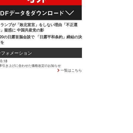
トランプが「敗北宣言」をしない理由「不正選
」疑惑に 中国共産党の影
20の日露首脳会談で 「日露平和条約」締結の決
断を
ンフォメーション
0.18
率引き上げに合わせた価格改定のお知らせ
一覧はこちら