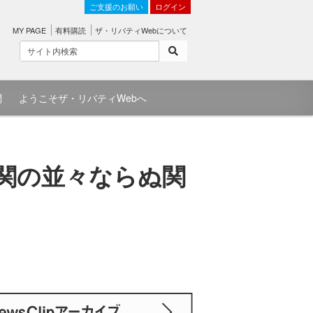
ご支援のお願い
ログイン
MY PAGE
有料購読
ザ・リバティWebについて
問
ようこそザ・リバティWebへ
機関の並々ならぬ関