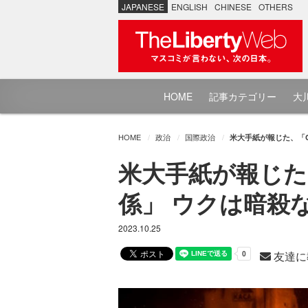
JAPANESE
ENGLISH
CHINESE
OTHERS
HOME
記事カテゴリー
大川
HOME
政治
国際政治
米大手紙が報じた、「
米大手紙が報じた
係」 ウクは暗殺
2023.10.25
友達に