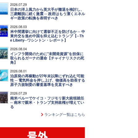
2026.07.29
日本の洋上風力から英大手が撤退を検討し、
三菱離脱に続く激震 ─ 政府はもう潔くエネル
ギー政策の転換を表明すべき
2026.08.03
米中間選挙に向けて選挙不正を防げるか ─ 中
東外交を進め中国を抑え込むトランプ【─Th
e Liberty─ワシントン・レポート】
2026.08.04
インフラ開発のために"未開発資源"を担保に
取られるガーナの運命【チャイナリスクの死
角】
2026.08.01
泊原発の再稼動が27年末以降にずれ込む可能
性 ─ 電気料金を押し上げ、物価高を助長する
原子力規制委の審査基準を見直すべき
2026.07.29
南米ペルーでケイコ・フジモリ新大統領就任
─ 南米で親米・トランプ支持政権が増えてい
る
ランキング一覧はこちら