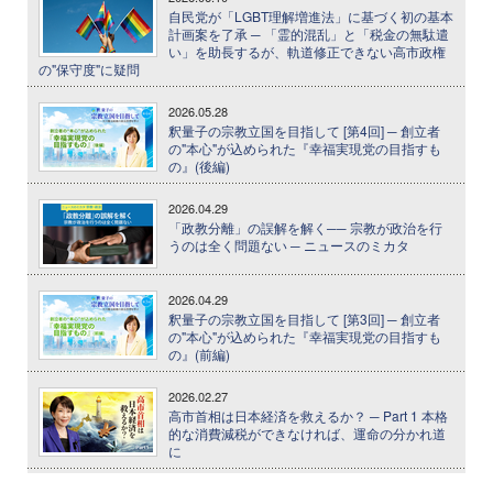
自民党が「LGBT理解増進法」に基づく初の基本
計画案を了承 ─ 「霊的混乱」と「税金の無駄遣
い」を助長するが、軌道修正できない高市政権
の"保守度"に疑問
2026.05.28
釈量子の宗教立国を目指して [第4回] ─ 創立者
の"本心"が込められた『幸福実現党の目指すも
の』(後編)
2026.04.29
「政教分離」の誤解を解く── 宗教が政治を行
うのは全く問題ない ─ ニュースのミカタ
2026.04.29
釈量子の宗教立国を目指して [第3回] ─ 創立者
の"本心"が込められた『幸福実現党の目指すも
の』(前編)
2026.02.27
高市首相は日本経済を救えるか？ ─ Part 1 本格
的な消費減税ができなければ、運命の分かれ道
に