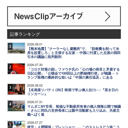
記事ランキング
2026.08.01
1
【熊本地震】"クーラーなし避難所"で、「防衛費を削って冷
房を設置しろ」と主張する左派 ─ 中国に忖度した左派の我田
引水の議論に批判殺到
2026.07.30
2
「コロナ対策の顔」ファウチ氏の「公の場の発言と矛盾する
日記公開」「公聴会で100回以上の黙秘権行使」が物議 ─ ト
ランプ政権の最終的な狙いは「中国の責任追及」にある
2026.08.02
3
【名画座リバティ (29)】映画で学ぶ偉人伝(1)──『若き日の
リンカーン』
2026.07.31
4
マムダニNY市長、裕福な不動産所有者の個人情報公開で物議
─ さらに同氏の支持母体には親中活動家も入り込み、共産主
義へばく進
2026.07.27
5
疲労・人間関係・プレッシャー……このストレスどう抜こう