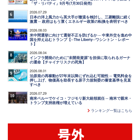
「ザ・リバティ」9月号(7月30日発売)
2026.07.29
6
日本の洋上風力から英大手が撤退を検討し、三菱離脱に続く
激震 ─ 政府はもう潔くエネルギー政策の転換を表明すべき
2026.08.03
7
米中間選挙に向けて選挙不正を防げるか ─ 中東外交を進め中
国を抑え込むトランプ【─The Liberty─ワシントン・レポー
ト】
2026.08.04
8
インフラ開発のために"未開発資源"を担保に取られるガーナ
の運命【チャイナリスクの死角】
2026.08.01
9
泊原発の再稼動が27年末以降にずれ込む可能性 ─ 電気料金を
押し上げ、物価高を助長する原子力規制委の審査基準を見直
すべき
2026.07.29
10
南米ペルーでケイコ・フジモリ新大統領就任 ─ 南米で親米・
トランプ支持政権が増えている
ランキング一覧はこちら