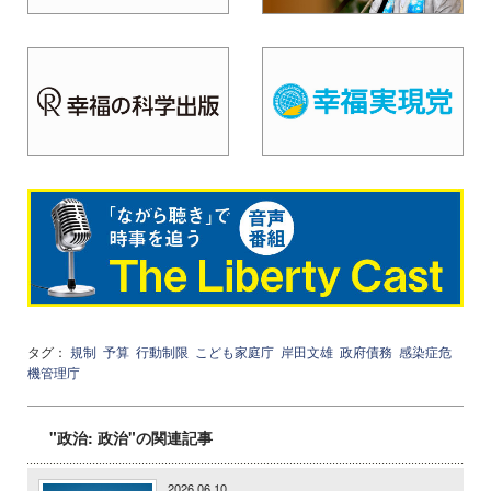
タグ：
規制
予算
行動制限
こども家庭庁
岸田文雄
政府債務
感染症危
機管理庁
"政治: 政治"の関連記事
2026.06.10