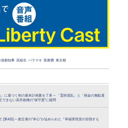
小池都知事
高校生
バラマキ
医療費
東京都
法」に基づく初の基本計画案を了承 ─ 「霊的混乱」と「税金の無駄遣
正できない高市政権の"保守度"に疑問
[第4回] ─ 創立者の"本心"が込められた『幸福実現党の目指すも