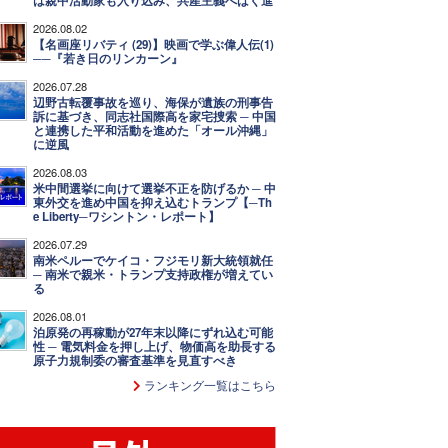
は親中活動家も入り込み、共産主義へばく進
2026.08.02
【名画座リバティ (29)】映画で学ぶ偉人伝(1)
──『若き日のリンカーン』
2026.07.28
辺野古転覆事故を巡り、海保が遺族の刑事告
訴に基づき、同志社国際高を家宅捜索 ─ 中国
と連携した平和活動を進めた「オール沖縄」
に逆風
2026.08.03
米中間選挙に向けて選挙不正を防げるか ─ 中
東外交を進め中国を抑え込むトランプ【─Th
e Liberty─ワシントン・レポート】
2026.07.29
南米ペルーでケイコ・フジモリ新大統領就任
─ 南米で親米・トランプ支持政権が増えてい
る
2026.08.01
泊原発の再稼動が27年末以降にずれ込む可能
性 ─ 電気料金を押し上げ、物価高を助長する
原子力規制委の審査基準を見直すべき
ランキング一覧はこちら