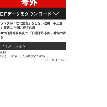
トランプが「敗北宣言」をしない理由「不正選
」疑惑に 中国共産党の影
20の日露首脳会談で 「日露平和条約」締結の決
断を
ンフォメーション
0.18
率引き上げに合わせた価格改定のお知らせ
一覧はこちら