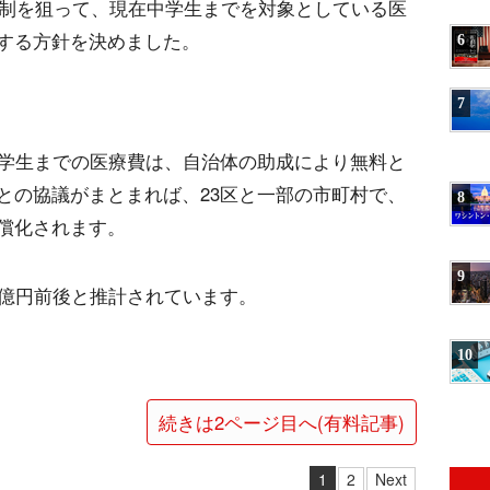
抑制を狙って、現在中学生までを対象としている医
する方針を決めました。
6
7
中学生までの医療費は、自治体の助成により無料と
との協議がまとまれば、23区と一部の市町村で、
8
償化されます。
9
0億円前後と推計されています。
10
続きは2ページ目へ(有料記事)
1
2
Next