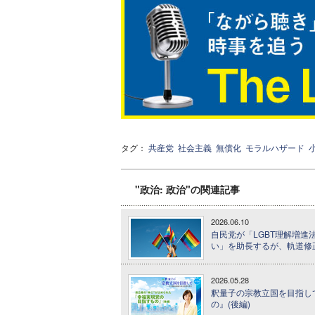
タグ：
共産党
社会主義
無償化
モラルハザード
"政治: 政治"の関連記事
2026.06.10
自民党が「LGBT理解増進
い」を助長するが、軌道修
2026.05.28
釈量子の宗教立国を目指して 
の』(後編)