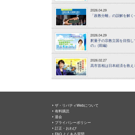
2026.04.29
「政教分離」の誤解を解く─
2026.04.29
釈量子の宗教立国を目指して 
の』(前編)
2026.02.27
高市首相は日本経済を救えるか
ザ・リバティWebについて
有料購読
退会
プライバシーポリシー
訂正・おわび
FAQ よくある質問