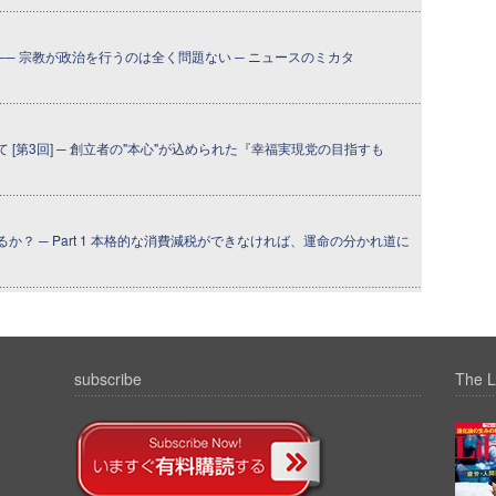
─ 宗教が政治を行うのは全く問題ない ─ ニュースのミカタ
[第3回] ─ 創立者の"本心"が込められた『幸福実現党の目指すも
？ ─ Part 1 本格的な消費減税ができなければ、運命の分かれ道に
subscribe
The L