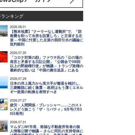
事ランキング
2026.08.01
【熊本地震】"クーラーなし避難所"で、「防
衛費を削って冷房を設置しろ」と主張する左
派 ─ 中国に忖度した左派の我田引水の議論に
批判殺到
2026.07.30
「コロナ対策の顔」ファウチ氏の「公の場の
発言と矛盾する日記公開」「公聴会で100回
以上の黙秘権行使」が物議 ─ トランプ政権の
最終的な狙いは「中国の責任追及」にある
2026.07.29
日本の洋上風力から英大手が撤退を検討し、
三菱離脱に続く激震 ─ 政府はもう潔くエネル
ギー政策の転換を表明すべき
2026.07.27
疲労・人間関係・プレッシャー……このスト
レスどう抜こう「ザ・リバティ」9月号(7月3
0日発売)
2026.07.31
マムダニNY市長、裕福な不動産所有者の個
人情報公開で物議 ─ さらに同氏の支持母体に