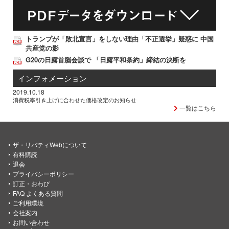
トランプが「敗北宣言」をしない理由「不正選挙」疑惑に 中国
共産党の影
G20の日露首脳会談で 「日露平和条約」締結の決断を
インフォメーション
2019.10.18
消費税率引き上げに合わせた価格改定のお知らせ
一覧はこちら
ザ・リバティWebについて
有料購読
退会
プライバシーポリシー
訂正・おわび
FAQ よくある質問
ご利用環境
会社案内
お問い合わせ