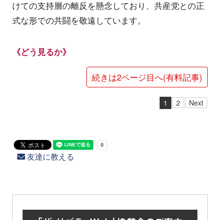
けての支持層の離反を懸念しており、共産党との正
式な形での共闘を敬遠しています。
《どう見るか》
続きは2ページ目へ(有料記事)
1
2
Next
友達に教える