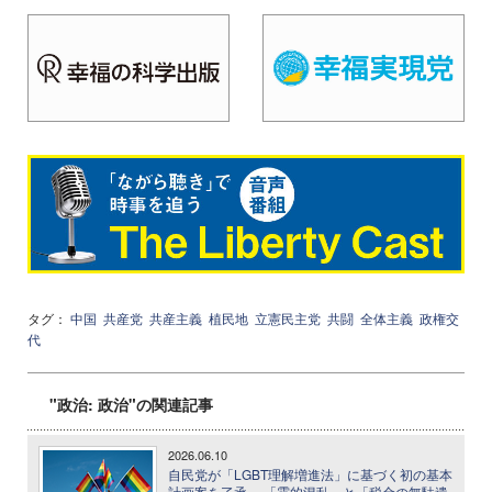
タグ：
中国
共産党
共産主義
植民地
立憲民主党
共闘
全体主義
政権交
代
"政治: 政治"の関連記事
2026.06.10
自民党が「LGBT理解増進法」に基づく初の基本
計画案を了承 ─ 「霊的混乱」と「税金の無駄遣