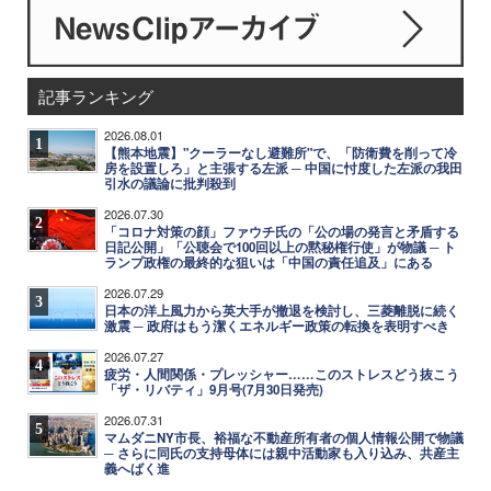
記事ランキング
2026.08.01
1
【熊本地震】"クーラーなし避難所"で、「防衛費を削って冷
房を設置しろ」と主張する左派 ─ 中国に忖度した左派の我田
引水の議論に批判殺到
2026.07.30
2
「コロナ対策の顔」ファウチ氏の「公の場の発言と矛盾する
日記公開」「公聴会で100回以上の黙秘権行使」が物議 ─ ト
ランプ政権の最終的な狙いは「中国の責任追及」にある
2026.07.29
3
日本の洋上風力から英大手が撤退を検討し、三菱離脱に続く
激震 ─ 政府はもう潔くエネルギー政策の転換を表明すべき
2026.07.27
4
疲労・人間関係・プレッシャー……このストレスどう抜こう
「ザ・リバティ」9月号(7月30日発売)
2026.07.31
5
マムダニNY市長、裕福な不動産所有者の個人情報公開で物議
─ さらに同氏の支持母体には親中活動家も入り込み、共産主
義へばく進