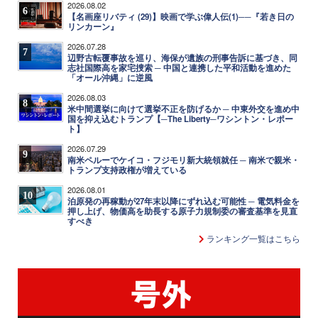
2026.08.02
6
【名画座リバティ (29)】映画で学ぶ偉人伝(1)──『若き日の
リンカーン』
2026.07.28
7
辺野古転覆事故を巡り、海保が遺族の刑事告訴に基づき、同
志社国際高を家宅捜索 ─ 中国と連携した平和活動を進めた
「オール沖縄」に逆風
2026.08.03
8
米中間選挙に向けて選挙不正を防げるか ─ 中東外交を進め中
国を抑え込むトランプ【─The Liberty─ワシントン・レポー
ト】
2026.07.29
9
南米ペルーでケイコ・フジモリ新大統領就任 ─ 南米で親米・
トランプ支持政権が増えている
2026.08.01
10
泊原発の再稼動が27年末以降にずれ込む可能性 ─ 電気料金を
押し上げ、物価高を助長する原子力規制委の審査基準を見直
すべき
ランキング一覧はこちら