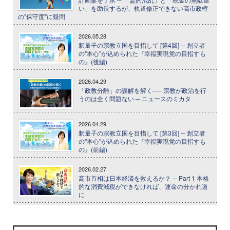
い」を助長するが、軌道修正できない高市政権
の"保守度"に疑問
2026.05.28
釈量子の宗教立国を目指して [第4回] ─ 創立者
の"本心"が込められた『幸福実現党の目指すも
の』(後編)
2026.04.29
「政教分離」の誤解を解く── 宗教が政治を行
うのは全く問題ない ─ ニュースのミカタ
2026.04.29
釈量子の宗教立国を目指して [第3回] ─ 創立者
の"本心"が込められた『幸福実現党の目指すも
の』(前編)
2026.02.27
高市首相は日本経済を救えるか？ ─ Part 1 本格
的な消費減税ができなければ、運命の分かれ道
に