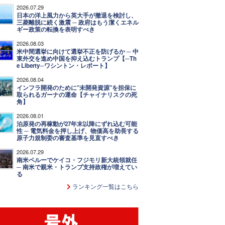
2026.07.29
日本の洋上風力から英大手が撤退を検討し、
三菱離脱に続く激震 ─ 政府はもう潔くエネル
ギー政策の転換を表明すべき
2026.08.03
米中間選挙に向けて選挙不正を防げるか ─ 中
東外交を進め中国を抑え込むトランプ【─Th
e Liberty─ワシントン・レポート】
2026.08.04
インフラ開発のために"未開発資源"を担保に
取られるガーナの運命【チャイナリスクの死
角】
2026.08.01
泊原発の再稼動が27年末以降にずれ込む可能
性 ─ 電気料金を押し上げ、物価高を助長する
原子力規制委の審査基準を見直すべき
2026.07.29
南米ペルーでケイコ・フジモリ新大統領就任
─ 南米で親米・トランプ支持政権が増えてい
る
ランキング一覧はこちら