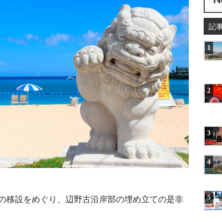
記
1
2
3
4
の移設をめぐり、辺野古沿岸部の埋め立ての是非
5