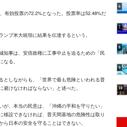
6
、有効投票の72.2%となった。投票率は52.48%だ
7
ランプ米大統領に結果を伝達するという。
8
城知事は、安倍政権に工事中止を迫るための「民
になる。
9
るとしながらも、「世界で最も危険といわれる普
に避けなければならない」と述べた。
10
いが、本当の民意は、「沖縄の平和を守りたい」
に移設できなければ、普天間基地の危険性は取り
から日本の安全を守ることはできない。