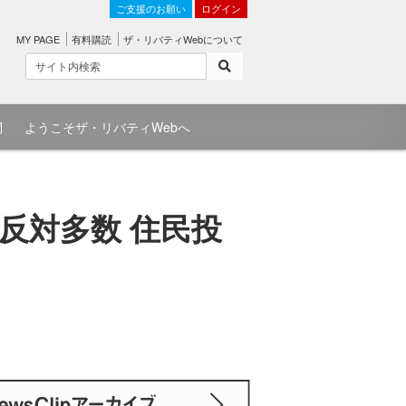
ご支援のお願い
ログイン
MY PAGE
有料購読
ザ・リバティWebについて
問
ようこそザ・リバティWebへ
反対多数 住民投