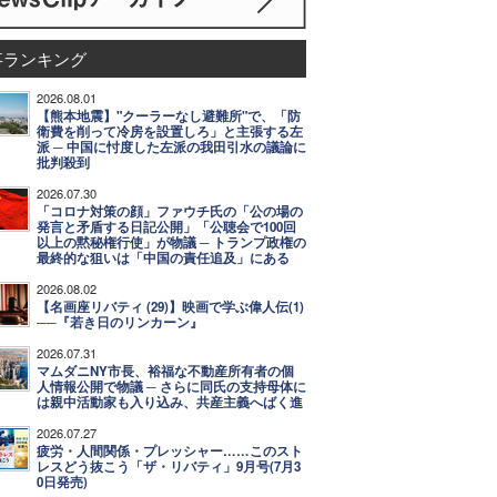
事ランキング
2026.08.01
【熊本地震】"クーラーなし避難所"で、「防
衛費を削って冷房を設置しろ」と主張する左
派 ─ 中国に忖度した左派の我田引水の議論に
批判殺到
2026.07.30
「コロナ対策の顔」ファウチ氏の「公の場の
発言と矛盾する日記公開」「公聴会で100回
以上の黙秘権行使」が物議 ─ トランプ政権の
最終的な狙いは「中国の責任追及」にある
2026.08.02
【名画座リバティ (29)】映画で学ぶ偉人伝(1)
──『若き日のリンカーン』
2026.07.31
マムダニNY市長、裕福な不動産所有者の個
人情報公開で物議 ─ さらに同氏の支持母体に
は親中活動家も入り込み、共産主義へばく進
2026.07.27
疲労・人間関係・プレッシャー……このスト
レスどう抜こう「ザ・リバティ」9月号(7月3
0日発売)