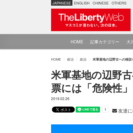
JAPANESE
ENGLISH
CHINESE
OTHERS
HOME
記事カテゴリー
大川
HOME
政治
政治
米軍基地の辺野古への移設
米軍基地の辺野古
票には「危険性」
2019.02.26
友達に