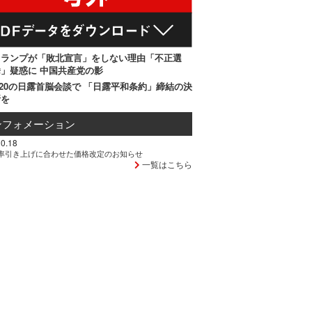
トランプが「敗北宣言」をしない理由「不正選
」疑惑に 中国共産党の影
20の日露首脳会談で 「日露平和条約」締結の決
断を
ンフォメーション
0.18
率引き上げに合わせた価格改定のお知らせ
一覧はこちら