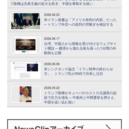
プ政権は共産主義の拡大を防ぎ、中国を牽制する狙い
2026.06.20
米イラン覚書は「アメリカ有利の内容」だった
─ トランプ外交への批判の空騒ぎを検証する
2026.06.17
台湾、中国人から情報を受け付けるウェブサイ
ト開設 ─ 粛清から逃れる術を扱った1分間のAI
動画も公開
2026.06.06
米シンクタンク論文「イラン戦争の終わらせ
方」、トランプ氏がSNSで共有し注目
2026.05.22
トランプ政権がキューバのカストロ元議長の起
訴で圧力を強化 ─ 中南米と中間選挙を押さえ、
中国を追い込む狙い