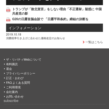
トランプが「敗北宣言」をしない理由「不正選挙」疑惑に 中国
共産党の影
G20の日露首脳会談で 「日露平和条約」締結の決断を
インフォメーション
2019.10.18
消費税率引き上げに合わせた価格改定のお知らせ
一覧はこちら
ザ・リバティWebについて
有料購読
退会
プライバシーポリシー
訂正・おわび
FAQ よくある質問
ご利用環境
会社案内
お問い合わせ
subscribe