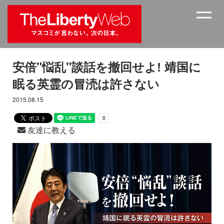
安倍"悩乱"談話を撤回せよ! 靖国に
眠る英霊の冒涜は許さない
2015.08.15
友達に教える