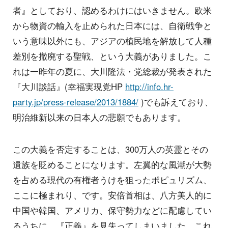
者』としており、認めるわけにはいきません。欧米
から物資の輸入を止められた日本には、自衛戦争と
いう意味以外にも、アジアの植民地を解放して人種
差別を撤廃する聖戦、という大義がありました。こ
れは一昨年の夏に、大川隆法・党総裁が発表された
『大川談話』(幸福実現党HP
http://info.hr-
party.jp/press-release/2013/1884/
)でも訴えており、
明治維新以来の日本人の悲願でもあります。
この大義を否定することは、300万人の英霊とその
遺族を貶めることになります。左翼的な風潮が大勢
を占める現代の有権者うけを狙ったポピュリズム、
ここに極まれり、です。安倍首相は、八方美人的に
中国や韓国、アメリカ、保守勢力などに配慮してい
るうちに、『正義』を見失ってしまいました。これ