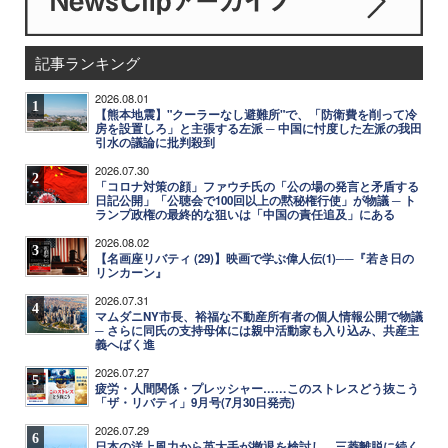
記事ランキング
2026.08.01
1
【熊本地震】"クーラーなし避難所"で、「防衛費を削って冷
房を設置しろ」と主張する左派 ─ 中国に忖度した左派の我田
引水の議論に批判殺到
2026.07.30
2
「コロナ対策の顔」ファウチ氏の「公の場の発言と矛盾する
日記公開」「公聴会で100回以上の黙秘権行使」が物議 ─ ト
ランプ政権の最終的な狙いは「中国の責任追及」にある
2026.08.02
3
【名画座リバティ (29)】映画で学ぶ偉人伝(1)──『若き日の
リンカーン』
2026.07.31
4
マムダニNY市長、裕福な不動産所有者の個人情報公開で物議
─ さらに同氏の支持母体には親中活動家も入り込み、共産主
義へばく進
2026.07.27
5
疲労・人間関係・プレッシャー……このストレスどう抜こう
「ザ・リバティ」9月号(7月30日発売)
2026.07.29
6
日本の洋上風力から英大手が撤退を検討し、三菱離脱に続く