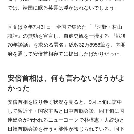
では、靖国に眠る英霊は浮かばれないでしょう」
同党は今年7月31日、全国で集めた「『河野・村山
談話』の無効を宣言し、自虐史観を一掃する 『戦後
70年談話』を求める署名」総数32万8958筆を、内閣
府を通して安倍首相宛てに提出したばかりだった。
安倍首相は、何も言わないほうがよ
かった
安倍首相を取り巻く状況を見ると、9月上旬に訪中
して習近平・国家主席と日中首脳会談、同下旬に国
連総会が行われるニューヨークで朴槿恵・大統領と
日韓首脳会談を行う可能性が報じられている。同下