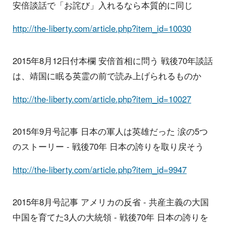
安倍談話で「お詫び」入れるなら本質的に同じ
http://the-liberty.com/article.php?item_id=10030
2015年8月12日付本欄 安倍首相に問う 戦後70年談話
は、靖国に眠る英霊の前で読み上げられるものか
http://the-liberty.com/article.php?item_id=10027
2015年9月号記事 日本の軍人は英雄だった 涙の5つ
のストーリー - 戦後70年 日本の誇りを取り戻そう
http://the-liberty.com/article.php?item_id=9947
2015年8月号記事 アメリカの反省 - 共産主義の大国
中国を育てた3人の大統領 - 戦後70年 日本の誇りを