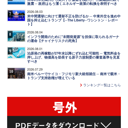
激震 ─ 政府はもう潔くエネルギー政策の転換を表明すべき
2026.08.03
7
米中間選挙に向けて選挙不正を防げるか ─ 中東外交を進め中
国を抑え込むトランプ【─The Liberty─ワシントン・レポー
ト】
2026.08.04
8
インフラ開発のために"未開発資源"を担保に取られるガーナ
の運命【チャイナリスクの死角】
2026.08.01
9
泊原発の再稼動が27年末以降にずれ込む可能性 ─ 電気料金を
押し上げ、物価高を助長する原子力規制委の審査基準を見直
すべき
2026.07.29
10
南米ペルーでケイコ・フジモリ新大統領就任 ─ 南米で親米・
トランプ支持政権が増えている
ランキング一覧はこちら