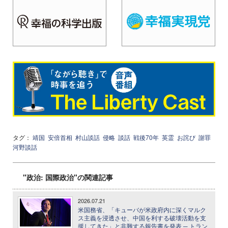
タグ：
靖国
安倍首相
村山談話
侵略
談話
戦後70年
英霊
お詫び
謝罪
河野談話
"政治: 国際政治"の関連記事
2026.07.21
米国務省、「キューバが米政府内に深くマルク
ス主義を浸透させ、中国を利する破壊活動を支
援してきた」と非難する報告書を発表 ─ トラン