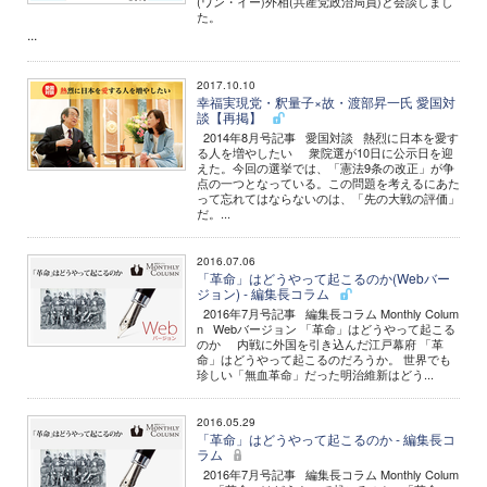
(ワン・イー)外相(共産党政治局員)と会談しまし
た。
...
2017.10.10
幸福実現党・釈量子×故・渡部昇一氏 愛国対
談【再掲】
2014年8月号記事 愛国対談 熱烈に日本を愛す
る人を増やしたい 衆院選が10日に公示日を迎
えた。今回の選挙では、「憲法9条の改正」が争
点の一つとなっている。この問題を考えるにあた
って忘れてはならないのは、「先の大戦の評価」
だ。...
2016.07.06
「革命」はどうやって起こるのか(Webバー
ジョン) - 編集長コラム
2016年7月号記事 編集長コラム Monthly Colum
n Webバージョン 「革命」はどうやって起こる
のか 内戦に外国を引き込んだ江戸幕府 「革
命」はどうやって起こるのだろうか。 世界でも
珍しい「無血革命」だった明治維新はどう...
2016.05.29
「革命」はどうやって起こるのか - 編集長コ
ラム
2016年7月号記事 編集長コラム Monthly Colum