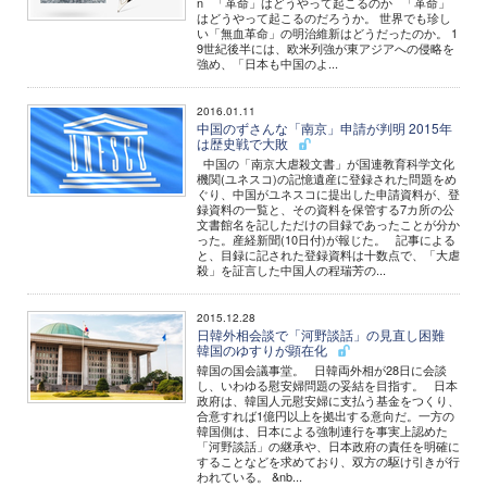
n 「革命」はどうやって起こるのか 「革命」
はどうやって起こるのだろうか。 世界でも珍し
い「無血革命」の明治維新はどうだったのか。 1
9世紀後半には、欧米列強が東アジアへの侵略を
強め、「日本も中国のよ...
2016.01.11
中国のずさんな「南京」申請が判明 2015年
は歴史戦で大敗
中国の「南京大虐殺文書」が国連教育科学文化
機関(ユネスコ)の記憶遺産に登録された問題をめ
ぐり、中国がユネスコに提出した申請資料が、登
録資料の一覧と、その資料を保管する7カ所の公
文書館名を記しただけの目録であったことが分か
った。産経新聞(10日付)が報じた。 記事による
と、目録に記された登録資料は十数点で、「大虐
殺」を証言した中国人の程瑞芳の...
2015.12.28
日韓外相会談で「河野談話」の見直し困難
韓国のゆすりが顕在化
韓国の国会議事堂。 日韓両外相が28日に会談
し、いわゆる慰安婦問題の妥結を目指す。 日本
政府は、韓国人元慰安婦に支払う基金をつくり、
合意すれば1億円以上を拠出する意向だ。一方の
韓国側は、日本による強制連行を事実上認めた
「河野談話」の継承や、日本政府の責任を明確に
することなどを求めており、双方の駆け引きが行
われている。 &nb...