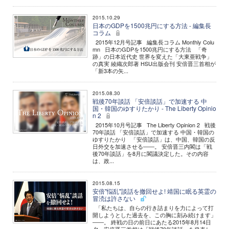
2015.10.29
日本のGDPを1500兆円にする方法 - 編集長
コラム
2015年12月号記事 編集長コラム Monthly Colu
mn 日本のGDPを1500兆円にする方法 「奇
跡」の日本近代史 世界を変えた「大東亜戦争」
の真実 綾織次郎著 HSU出版会刊 安倍晋三首相が
「新3本の矢...
2015.08.30
戦後70年談話 「安倍談話」で加速する 中
国・韓国のゆすりたかり - The Liberty Opinio
n 2
2015年10月号記事 The Liberty Opinion 2 戦後
70年談話 「安倍談話」で加速する 中国・韓国の
ゆすりたかり 「安倍談話」は、中国、韓国の反
日外交を加速させる――。 安倍晋三内閣は「戦
後70年談話」を8月に閣議決定した。その内容
は、政...
2015.08.15
安倍"悩乱"談話を撤回せよ! 靖国に眠る英霊の
冒涜は許さない
「私たちは、自らの行き詰まりを力によって打
開しようとした過去を、この胸に刻み続けます」
――。 終戦の日の前日にあたる2015年8月14日