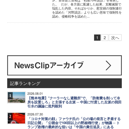
夕、安倍晋三首相は「戦後70年談話」を発表し
た。 だが、各方面に配慮した結果、支離滅裂で
悩乱した内容。そればかりか、慰安婦の強制連行
を認めた「河野談話」よりも広い意味で強制性を
認め、侵略戦争を認めた...
1
2
次へ
記事ランキング
2026.08.01
1
【熊本地震】"クーラーなし避難所"で、「防衛費を削って冷
房を設置しろ」と主張する左派 ─ 中国に忖度した左派の我田
引水の議論に批判殺到
2026.07.30
2
「コロナ対策の顔」ファウチ氏の「公の場の発言と矛盾する
日記公開」「公聴会で100回以上の黙秘権行使」が物議 ─ ト
ランプ政権の最終的な狙いは「中国の責任追及」にある