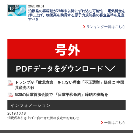
2026.08.01
10
泊原発の再稼動が27年末以降にずれ込む可能性 ─ 電気料金を
押し上げ、物価高を助長する原子力規制委の審査基準を見直
すべき
ランキング一覧はこちら
トランプが「敗北宣言」をしない理由「不正選挙」疑惑に 中国
共産党の影
G20の日露首脳会談で 「日露平和条約」締結の決断を
インフォメーション
2019.10.18
消費税率引き上げに合わせた価格改定のお知らせ
一覧はこちら