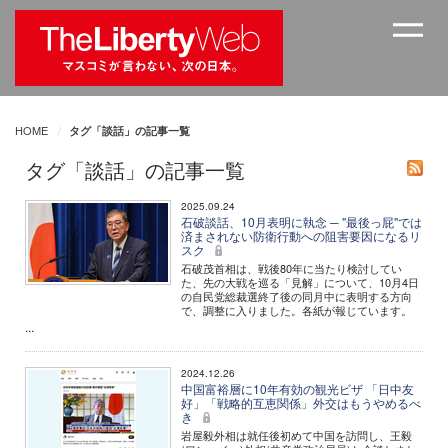
HOME
タグ「談話」の記事一覧
タグ「談話」の記事一覧
2025.09.24
石破談話、10月表明に執念 ─ "最後っ屁"では
済まされない防衛行動への阻害要因になるリ
スク
石破茂首相は、戦後80年に当たり検討してい
た、先の大戦を巡る「見解」について、10月4日
の自民党総裁選終了後の同月中に表明する方向
で、調整に入りました。各紙が報じています。
...
2024.12.26
中国富裕層に10年有効の観光ビザ 「日中友
好」「戦略的互恵関係」外交はもうやめるべ
き
岩屋毅外相は就任後初めて中国を訪問し、王毅