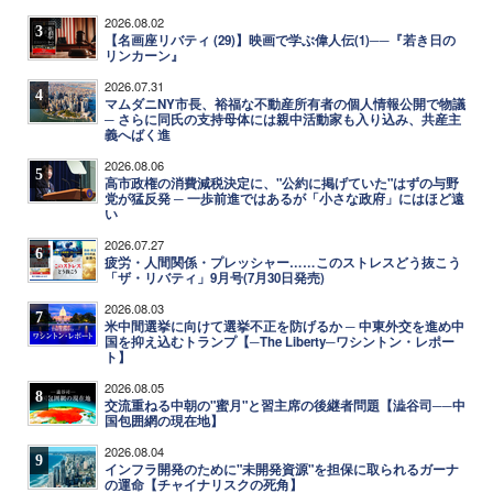
2026.08.02
3
【名画座リバティ (29)】映画で学ぶ偉人伝(1)──『若き日の
リンカーン』
2026.07.31
4
マムダニNY市長、裕福な不動産所有者の個人情報公開で物議
─ さらに同氏の支持母体には親中活動家も入り込み、共産主
義へばく進
2026.08.06
5
高市政権の消費減税決定に、"公約に掲げていた"はずの与野
党が猛反発 ─ 一歩前進ではあるが「小さな政府」にはほど遠
い
2026.07.27
6
疲労・人間関係・プレッシャー……このストレスどう抜こう
「ザ・リバティ」9月号(7月30日発売)
2026.08.03
7
米中間選挙に向けて選挙不正を防げるか ─ 中東外交を進め中
国を抑え込むトランプ【─The Liberty─ワシントン・レポー
ト】
2026.08.05
8
交流重ねる中朝の"蜜月"と習主席の後継者問題【澁谷司──中
国包囲網の現在地】
2026.08.04
9
インフラ開発のために"未開発資源"を担保に取られるガーナ
の運命【チャイナリスクの死角】