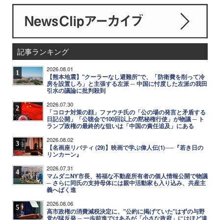
記事ランキング
2026.08.01
1
【熊本地震】"クーラーなし避難所"で、「防衛費を削って冷
房を設置しろ」と主張する左派 ─ 中国に忖度した左派の我田
引水の議論に批判殺到
2026.07.30
2
「コロナ対策の顔」ファウチ氏の「公の場の発言と矛盾する
日記公開」「公聴会で100回以上の黙秘権行使」が物議 ─ ト
ランプ政権の最終的な狙いは「中国の責任追及」にある
2026.08.02
3
【名画座リバティ (29)】映画で学ぶ偉人伝(1)──『若き日の
リンカーン』
2026.07.31
4
マムダニNY市長、裕福な不動産所有者の個人情報公開で物議
─ さらに同氏の支持母体には親中活動家も入り込み、共産主
義へばく進
2026.08.06
5
高市政権の消費減税決定に、"公約に掲げていた"はずの与野
党が猛反発 ─ 一歩前進ではあるが「小さな政府」にはほど遠