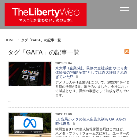
HOME
タグ「GAFA」の記事一覧
タグ「GAFA」の記事一覧
2023.02.04
米大手IT企業5社、異例の全社減益 やはり実
体経済の"補助産業"としては過大評価され過
ぎていた!?
アメリカ大手IT企業5社について、2022年10～12
月期の決算が2日、出そろいました。全社におい
て減益となり、異例の事態として波紋を呼んでい
ます。
...
2022.12.08
EU当局がメタの個人広告規制も GAFA冬の
時代迫る
欧州連合(EU)の個人情報保護当局はこのほど、
米メタ・プラットフォームズに対し、ユーザーの