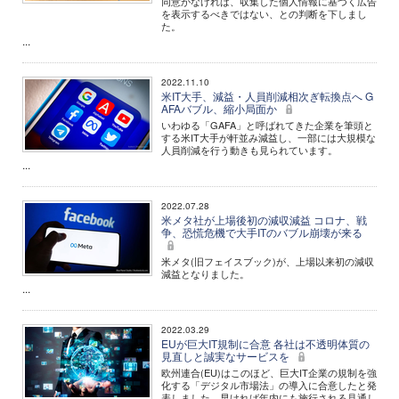
同意がなければ、収集した個人情報に基づく広告
を表示するべきではない、との判断を下しまし
た。
...
2022.11.10
米IT大手、減益・人員削減相次ぎ転換点へ G
AFAバブル、縮小局面か
いわゆる「GAFA」と呼ばれてきた企業を筆頭と
する米IT大手が軒並み減益し、一部には大規模な
人員削減を行う動きも見られています。
...
2022.07.28
米メタ社が上場後初の減収減益 コロナ、戦
争、恐慌危機で大手ITのバブル崩壊が来る
米メタ(旧フェイスブック)が、上場以来初の減収
減益となりました。
...
2022.03.29
EUが巨大IT規制に合意 各社は不透明体質の
見直しと誠実なサービスを
欧州連合(EU)はこのほど、巨大IT企業の規制を強
化する「デジタル市場法」の導入に合意したと発
表しました。早ければ年内にも施行される見通し