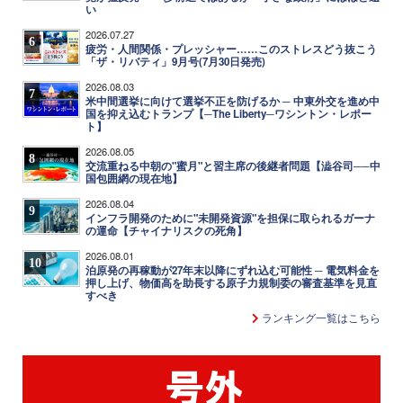
い
2026.07.27
6
疲労・人間関係・プレッシャー……このストレスどう抜こう
「ザ・リバティ」9月号(7月30日発売)
2026.08.03
7
米中間選挙に向けて選挙不正を防げるか ─ 中東外交を進め中
国を抑え込むトランプ【─The Liberty─ワシントン・レポー
ト】
2026.08.05
8
交流重ねる中朝の"蜜月"と習主席の後継者問題【澁谷司──中
国包囲網の現在地】
2026.08.04
9
インフラ開発のために"未開発資源"を担保に取られるガーナ
の運命【チャイナリスクの死角】
2026.08.01
10
泊原発の再稼動が27年末以降にずれ込む可能性 ─ 電気料金を
押し上げ、物価高を助長する原子力規制委の審査基準を見直
すべき
ランキング一覧はこちら