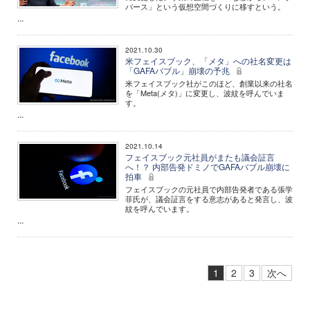
バース」という仮想空間づくりに移すという。
...
2021.10.30
米フェイスブック、「メタ」への社名変更は
「GAFAバブル」崩壊の予兆
米フェイスブック社がこのほど、創業以来の社名
を「Meta(メタ)」に変更し、波紋を呼んでいま
す。
...
2021.10.14
フェイスブック元社員がまたも議会証言
へ！？ 内部告発ドミノでGAFAバブル崩壊に
拍車
フェイスブックの元社員で内部告発者である張学
菲氏が、議会証言をする意志があると発言し、波
紋を呼んでいます。
...
1
2
3
次へ