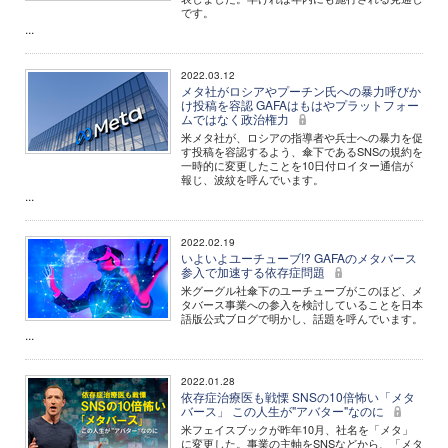
です。
...
2022.03.12
メタ社がロシアやプーチン氏への暴力呼びか
け投稿を容認 GAFAはもはやプラットフォー
ムではなく政治権力
米メタ社が、ロシアの指導者や兵士への暴力を促
す投稿を容認するよう、傘下であるSNSの規約を
一時的に変更したことを10日付ロイター通信が
報じ、波紋を呼んでいます。
...
2022.02.19
いよいよユーチューブ!? GAFAのメタバース
参入で加速する依存症問題
米グーグル社傘下のユーチューブがこのほど、メ
タバース事業への参入を検討していることを日本
語版公式ブログで明かし、話題を呼んでいます。
...
2022.01.28
依存症治療医も戦慄 SNSの10倍怖い「メタ
バース」 この人生が"アバター"なのに
米フェイスブックが昨年10月、社名を「メタ」
に変更した。事業の主軸をSNSなどから、「メタ