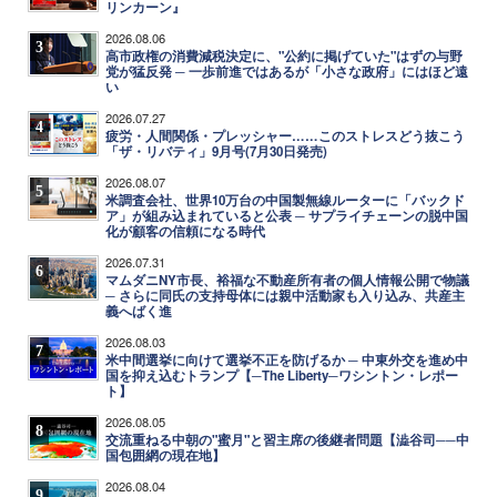
リンカーン』
2026.08.06
3
高市政権の消費減税決定に、"公約に掲げていた"はずの与野
党が猛反発 ─ 一歩前進ではあるが「小さな政府」にはほど遠
い
2026.07.27
4
疲労・人間関係・プレッシャー……このストレスどう抜こう
「ザ・リバティ」9月号(7月30日発売)
2026.08.07
5
米調査会社、世界10万台の中国製無線ルーターに「バックド
ア」が組み込まれていると公表 ─ サプライチェーンの脱中国
化が顧客の信頼になる時代
2026.07.31
6
マムダニNY市長、裕福な不動産所有者の個人情報公開で物議
─ さらに同氏の支持母体には親中活動家も入り込み、共産主
義へばく進
2026.08.03
7
米中間選挙に向けて選挙不正を防げるか ─ 中東外交を進め中
国を抑え込むトランプ【─The Liberty─ワシントン・レポー
ト】
2026.08.05
8
交流重ねる中朝の"蜜月"と習主席の後継者問題【澁谷司──中
国包囲網の現在地】
2026.08.04
9