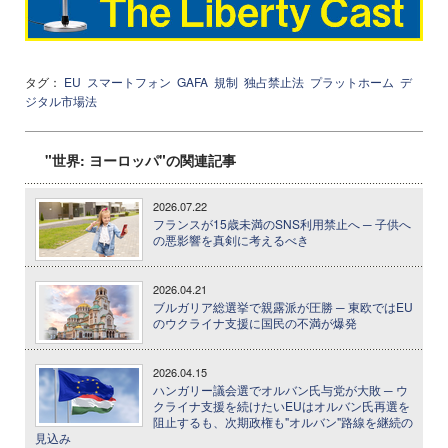
タグ：
EU
スマートフォン
GAFA
規制
独占禁止法
プラットホーム
デ
ジタル市場法
"世界: ヨーロッパ"の関連記事
2026.07.22
フランスが15歳未満のSNS利用禁止へ ─ 子供へ
の悪影響を真剣に考えるべき
2026.04.21
ブルガリア総選挙で親露派が圧勝 ─ 東欧ではEU
のウクライナ支援に国民の不満が爆発
2026.04.15
ハンガリー議会選でオルバン氏与党が大敗 ─ ウ
クライナ支援を続けたいEUはオルバン氏再選を
阻止するも、次期政権も"オルバン"路線を継続の
見込み