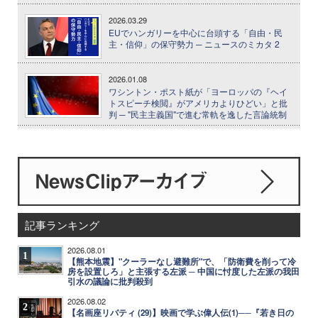
2026.03.29
EUでハンガリーを中心に台頭する「自由・民
主・信仰」の保守勢力 ─ ニュースのミカタ 2
2026.01.08
ワシントン・ポスト紙が「ヨーロッパの『ヘイ
トスピーチ検閲』がアメリカよりひどい」と批
判 ─ "民主主義国"で進む常軌を逸した言論統制
記事ランキング
2026.08.01
1
【熊本地震】"クーラーなし避難所"で、「防衛費を削って冷
房を設置しろ」と主張する左派 ─ 中国に忖度した左派の我田
引水の議論に批判殺到
2026.08.02
2
【名画座リバティ (29)】映画で学ぶ偉人伝(1)──『若き日の