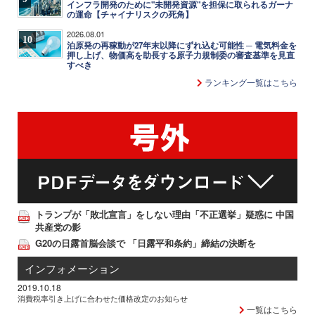
インフラ開発のために"未開発資源"を担保に取られるガーナ
の運命【チャイナリスクの死角】
2026.08.01
10
泊原発の再稼動が27年末以降にずれ込む可能性 ─ 電気料金を
押し上げ、物価高を助長する原子力規制委の審査基準を見直
すべき
ランキング一覧はこちら
トランプが「敗北宣言」をしない理由「不正選挙」疑惑に 中国
共産党の影
G20の日露首脳会談で 「日露平和条約」締結の決断を
インフォメーション
2019.10.18
消費税率引き上げに合わせた価格改定のお知らせ
一覧はこちら